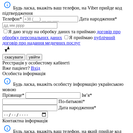
Будь ласка, вкажіть ваш телефон, на Viber прийде код
підтвердження
Телефон*
Дата народження*
Я даю згоду на обробку даних та приймаю
договір про
обробку персональних даних
Я приймаю
публічний
договір про надання медичних послуг
скасувати
увійти
Реєстрація у особистому кабінеті
Вже паціент?
Вхід
Особиста інформація
Будь ласка, вкажіть особисту інформацію українською
мовою
Прізвище*
Імʼя*
По-батькові*
Дата народження*
Контактна інформація
Будь ласка, вкажіть ваш телефон, на який прийде код