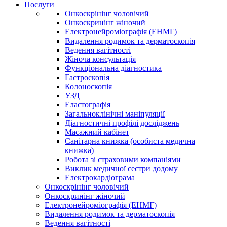
Послуги
Онкоскрінінг чоловічий
Онкоскринінг жіночий
Електронейроміографія (ЕНМГ)
Видалення родимок та дерматоскопія
Ведення вагітності
Жіноча консультація
Функціональна діагностика
Гастроскопія
Колоноскопія
УЗД
Еластографія
Загальноклінічні маніпуляції
Діагностичні профілі досліджень
Масажний кабінет
Санітарна книжка (особиста медична
книжка)
Робота зі страховими компаніями
Виклик медичної сестри додому
Електрокардіограма
Онкоскрінінг чоловічий
Онкоскринінг жіночий
Електронейроміографія (ЕНМГ)
Видалення родимок та дерматоскопія
Ведення вагітності