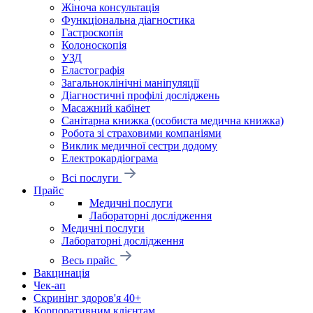
Жіноча консультація
Функціональна діагностика
Гастроскопія
Колоноскопія
УЗД
Еластографія
Загальноклінічні маніпуляції
Діагностичні профілі досліджень
Масажний кабінет
Санітарна книжка (особиста медична книжка)
Робота зі страховими компаніями
Виклик медичної сестри додому
Електрокардіограма
Всі послуги
Прайс
Медичні послуги
Лабораторні дослідження
Медичні послуги
Лабораторні дослідження
Весь прайс
Вакцинація
Чек-ап
Скринінг здоров'я 40+
Корпоративним клієнтам