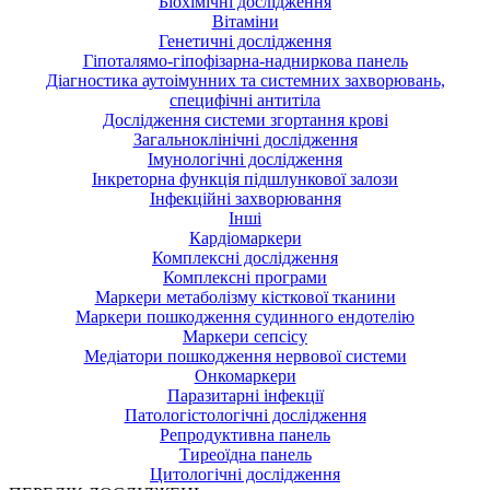
Біохімічні дослідження
Вітаміни
Генетичні дослідження
Гіпоталямо-гіпофізарна-надниркова панель
Діагностика аутоімунних та системних захворювань,
специфічні антитіла
Дослідження системи згортання крові
Загальноклінічні дослідження
Імунологічні дослідження
Інкреторна функція підшлункової залози
Інфекційні захворювання
Інші
Кардіомаркери
Комплексні дослідження
Комплексні програми
Маркери метаболізму кісткової тканини
Маркери пошкодження судинного ендотелію
Маркери сепсісу
Медіатори пошкодження нервової системи
Онкомаркери
Паразитарні інфекції
Патологістологічні дослідження
Репродуктивна панель
Тиреоїдна панель
Цитологічні дослідження