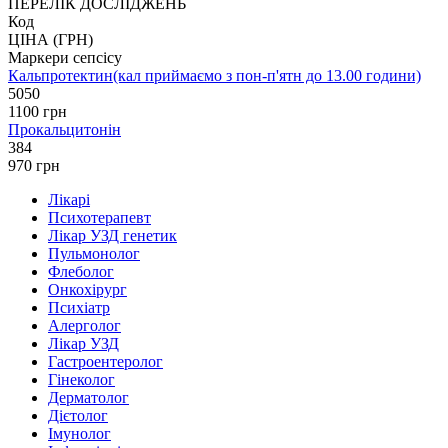
ПЕРЕЛІК ДОСЛІДЖЕНЬ
Код
ЦІНА (ГРН)
Маркери сепсісу
Кальпротектин(кал приймаємо з пон-п'ятн до 13.00 години)
5050
1100 грн
Прокальцитонін
384
970 грн
Лікарі
Психотерапевт
Лікар УЗД генетик
Пульмонолог
Флеболог
Онкохірург
Психіатр
Алерголог
Лікар УЗД
Гастроентеролог
Гінеколог
Дерматолог
Дієтолог
Імунолог