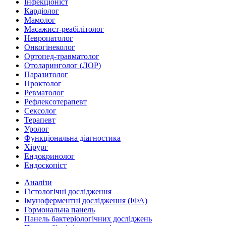
Інфекціоніст
Кардіолог
Мамолог
Масажист-реабілітолог
Невропатолог
Онкогінеколог
Ортопед-травматолог
Отоларинголог (ЛОР)
Паразитолог
Проктолог
Ревматолог
Рефлексотерапевт
Сексолог
Терапевт
Уролог
Функціональна діагностика
Хірург
Ендокринолог
Ендоскопіст
Аналізи
Гістологічні дослідження
Імуноферментні дослідження (ІФА)
Гормональна панель
Панель бактеріологічних досліджень