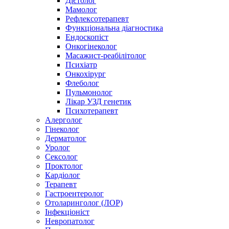
Дієтолог
Мамолог
Рефлексотерапевт
Функціональна діагностика
Ендоскопіст
Онкогінеколог
Масажист-реабілітолог
Психіатр
Онкохірург
Флеболог
Пульмонолог
Лікар УЗД генетик
Психотерапевт
Алерголог
Гінеколог
Дерматолог
Уролог
Сексолог
Проктолог
Кардіолог
Терапевт
Гастроентеролог
Отоларинголог (ЛОР)
Інфекціоніст
Невропатолог