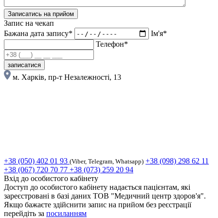
Записатись на прийом
Запис на чекап
Бажана дата запису*
Ім'я*
Телефон*
записатися
м. Харків, пр-т Незалежності, 13
+38 (050) 402 01 93
+38 (098) 298 62 11
(Viber, Telegram, Whatsapp)
+38 (067) 720 70 77
+38 (073) 259 20 94
Вхід до особистого кабінету
Доступ до особистого кабінету надається пацієнтам, які
зареєстровані в базі даних ТОВ "Медичний центр здоров'я".
Якщо бажаєте здійснити запис на прийом без реєстрації
перейдіть за
посиланням