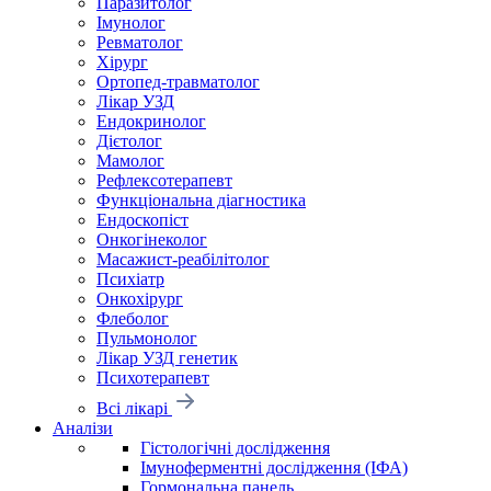
Паразитолог
Імунолог
Ревматолог
Хірург
Ортопед-травматолог
Лікар УЗД
Ендокринолог
Дієтолог
Мамолог
Рефлексотерапевт
Функціональна діагностика
Ендоскопіст
Онкогінеколог
Масажист-реабілітолог
Психіатр
Онкохірург
Флеболог
Пульмонолог
Лікар УЗД генетик
Психотерапевт
Всі лікарі
Аналізи
Гістологічні дослідження
Імуноферментні дослідження (ІФА)
Гормональна панель