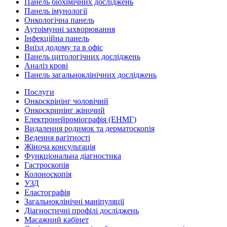
Панель біохімічних досліджень
Панель імунології
Онкологічна панель
Аутоімунні захворювання
Інфекційна панель
Виїзд додому та в офіс
Панель цитологічних досліджень
Аналіз крові
Панель загальноклінічних досліджень
Послуги
Онкоскрінінг чоловічий
Онкоскринінг жіночий
Електронейроміографія (ЕНМГ)
Видалення родимок та дерматоскопія
Ведення вагітності
Жіноча консультація
Функціональна діагностика
Гастроскопія
Колоноскопія
УЗД
Еластографія
Загальноклінічні маніпуляції
Діагностичні профілі досліджень
Масажний кабінет