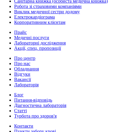
Санітарна книжка (особиста медична книжка)
Робота зі страховими компаніями
Виклик медичної сестри додому
Електрокардіограма
Корпоративним клієнтам
Прайс
Медичні послуги
Лабораторні дослідження
Акції, спец. пропозиції
Про центр
Про нас
Обладнання
Відгуки
Вакансії
Лабораторія
Блог
Питання-відповідь
Діагностична лабораторія
Статті
Турбота про здоров'я
Контакти
Пункти забору крові