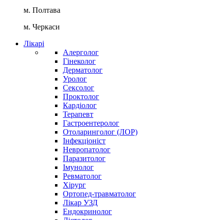
м. Полтава
м. Черкаси
Лікарі
Алерголог
Гінеколог
Дерматолог
Уролог
Сексолог
Проктолог
Кардіолог
Терапевт
Гастроентеролог
Отоларинголог (ЛОР)
Інфекціоніст
Невропатолог
Паразитолог
Імунолог
Ревматолог
Хірург
Ортопед-травматолог
Лікар УЗД
Ендокринолог