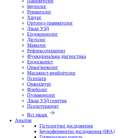
Паразитолог
Імунолог
Ревматолог
Хірург
Ортопед-травматолог
Лікар УЗД
Ендокринолог
Дієтолог
Мамолог
Рефлексотерапевт
Функціональна діагностика
Ендоскопіст
Онкогінеколог
Масажист-реабілітолог
Психіатр
Онкохірург
Флеболог
Пульмонолог
Лікар УЗД генетик
Психотерапевт
Всі лікарі
Аналізи
Гістологічні дослідження
Імуноферментні дослідження (ІФА)
Гормональна панель