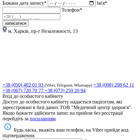
Бажана дата запису*
Ім'я*
Телефон*
записатися
м. Харків, пр-т Незалежності, 13
+38 (050) 402 01 93
+38 (098) 298 62 11
(Viber, Telegram, Whatsapp)
+38 (067) 720 70 77
+38 (073) 259 20 94
Вхід до особистого кабінету
Доступ до особистого кабінету надається пацієнтам, які
зареєстровані в базі даних ТОВ "Медичний центр здоров'я".
Якщо бажаєте здійснити запис на прийом без реєстрації
перейдіть за
посиланням
Будь ласка, вкажіть ваш телефон, на Viber прийде код
підтвердження