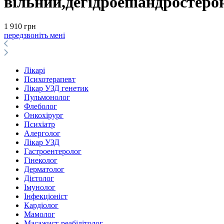
вільний,дегідроепіандростеро
1 910 грн
передзвоніть мені
Лікарі
Психотерапевт
Лікар УЗД генетик
Пульмонолог
Флеболог
Онкохірург
Психіатр
Алерголог
Лікар УЗД
Гастроентеролог
Гінеколог
Дерматолог
Дієтолог
Імунолог
Інфекціоніст
Кардіолог
Мамолог
Масажист-реабілітолог