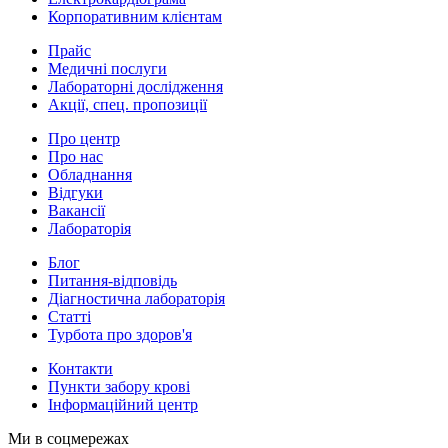
Корпоративним клієнтам
Прайс
Медичні послуги
Лабораторні дослідження
Акції, спец. пропозиції
Про центр
Про нас
Обладнання
Відгуки
Вакансії
Лабораторія
Блог
Питання-відповідь
Діагностична лабораторія
Статті
Турбота про здоров'я
Контакти
Пункти забору крові
Інформаційний центр
Ми в соцмережах