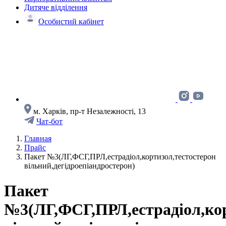
Дитяче відділення
Особистий кабінет
м. Харків, пр-т Незалежності, 13
Чат-бот
Главная
Прайс
Пакет №3(ЛГ,ФСГ,ПРЛ,естрадіол,кортизол,тестостерон
вільний,дегідроепіандростерон)
Пакет
№3(ЛГ,ФСГ,ПРЛ,естрадіол,кор