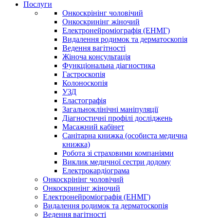
Послуги
Онкоскрінінг чоловічий
Онкоскринінг жіночий
Електронейроміографія (ЕНМГ)
Видалення родимок та дерматоскопія
Ведення вагітності
Жіноча консультація
Функціональна діагностика
Гастроскопія
Колоноскопія
УЗД
Еластографія
Загальноклінічні маніпуляції
Діагностичні профілі досліджень
Масажний кабінет
Санітарна книжка (особиста медична
книжка)
Робота зі страховими компаніями
Виклик медичної сестри додому
Електрокардіограма
Онкоскрінінг чоловічий
Онкоскринінг жіночий
Електронейроміографія (ЕНМГ)
Видалення родимок та дерматоскопія
Ведення вагітності