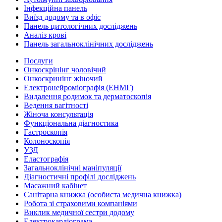
Інфекційна панель
Виїзд додому та в офіс
Панель цитологічних досліджень
Аналіз крові
Панель загальноклінічних досліджень
Послуги
Онкоскрінінг чоловічий
Онкоскринінг жіночий
Електронейроміографія (ЕНМГ)
Видалення родимок та дерматоскопія
Ведення вагітності
Жіноча консультація
Функціональна діагностика
Гастроскопія
Колоноскопія
УЗД
Еластографія
Загальноклінічні маніпуляції
Діагностичні профілі досліджень
Масажний кабінет
Санітарна книжка (особиста медична книжка)
Робота зі страховими компаніями
Виклик медичної сестри додому
Електрокардіограма