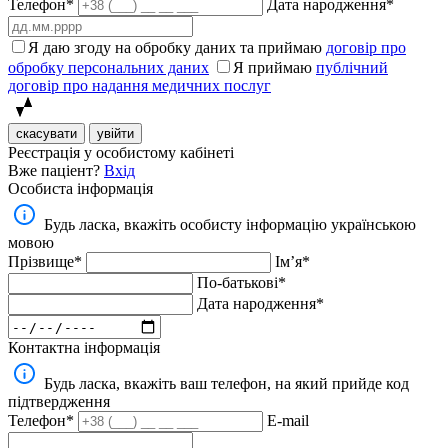
Телефон*
Дата народження*
Я даю згоду на обробку даних та приймаю
договір про
обробку персональних даних
Я приймаю
публічний
договір про надання медичних послуг
скасувати
увійти
Реєстрація у особистому кабінеті
Вже паціент?
Вхід
Особиста інформація
Будь ласка, вкажіть особисту інформацію українською
мовою
Прізвище*
Імʼя*
По-батькові*
Дата народження*
Контактна інформація
Будь ласка, вкажіть ваш телефон, на який прийде код
підтвердження
Телефон*
E-mail