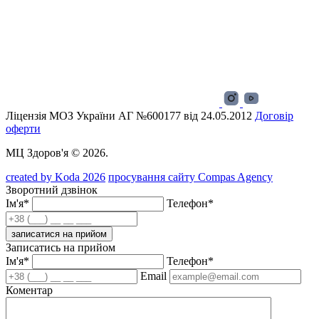
Ліцензія МОЗ України АГ №600177 від 24.05.2012
Договір
оферти
МЦ Здоров'я © 2026.
created by Koda 2026
просування сайту Compas Agency
Зворотний дзвінок
Ім'я*
Телефон*
записатися на прийом
Записатись на прийом
Ім'я*
Телефон*
Email
Коментар