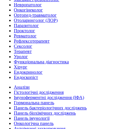
Невропатолог
Онкогінеколог
Ортопед-травматолог
Отоларинголог (ЛОР)
Паразитолог
Проктолог
Ревматолог
Рефлексотерапевт
Сексолог
Терапевт
Уролог
Функціональна діагностика
Хірург
Ендокринолог
Ендоскопіст
Аналізи
Гістологічні дослідження
Імуноферментні дослідження (ІФА)
Гормональна панель
Панель бактеріологічних досліджень
Панель біохімічних досліджень
Панель імунології
Онкологічна панель
Аутоімунні захворювання