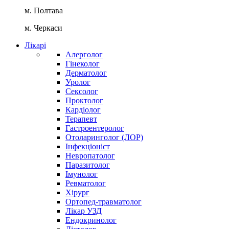
м. Полтава
м. Черкаси
Лікарі
Алерголог
Гінеколог
Дерматолог
Уролог
Сексолог
Проктолог
Кардіолог
Терапевт
Гастроентеролог
Отоларинголог (ЛОР)
Інфекціоніст
Невропатолог
Паразитолог
Імунолог
Ревматолог
Хірург
Ортопед-травматолог
Лікар УЗД
Ендокринолог