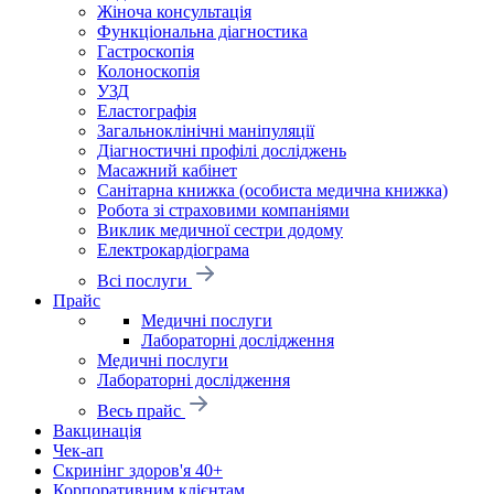
Жіноча консультація
Функціональна діагностика
Гастроскопія
Колоноскопія
УЗД
Еластографія
Загальноклінічні маніпуляції
Діагностичні профілі досліджень
Масажний кабінет
Санітарна книжка (особиста медична книжка)
Робота зі страховими компаніями
Виклик медичної сестри додому
Електрокардіограма
Всі послуги
Прайс
Медичні послуги
Лабораторні дослідження
Медичні послуги
Лабораторні дослідження
Весь прайс
Вакцинація
Чек-ап
Скринінг здоров'я 40+
Корпоративним клієнтам