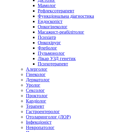
Дієтолог
Мамолог
Рефлексотерапевт
Функціональна діагностика
Ендоскопіст
Онкогінеколог
Масажист-реабілітолог
Психіатр
Онкохірург
Флеболог
Пульмонолог
Лікар УЗД генетик
Психотерапевт
Алерголог
Гінеколог
Дерматолог
Уролог
Сексолог
Проктолог
Кардіолог
Терапевт
Гастроентеролог
Отоларинголог (ЛОР)
Інфекціоніст
Невропатолог