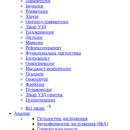
Паразитолог
Імунолог
Ревматолог
Хірург
Ортопед-травматолог
Лікар УЗД
Ендокринолог
Дієтолог
Мамолог
Рефлексотерапевт
Функціональна діагностика
Ендоскопіст
Онкогінеколог
Масажист-реабілітолог
Психіатр
Онкохірург
Флеболог
Пульмонолог
Лікар УЗД генетик
Психотерапевт
Всі лікарі
Аналізи
Гістологічні дослідження
Імуноферментні дослідження (ІФА)
Гормональна панель