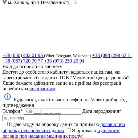
м. Харків, пр-т Незалежності, 13
+38 (050) 402 01 93
+38 (098) 298 62 11
(Viber, Telegram, Whatsapp)
+38 (067) 720 70 77
+38 (073) 259 20 94
Вхід до особистого кабінету
Доступ до особистого кабінету надається пацієнтам, які
зареєстровані в базі даних ТОВ "Медичний центр здоров'я".
Якщо бажаєте здійснити запис на прийом без реєстрації
перейдіть за
посиланням
Будь ласка, вкажіть ваш телефон, на Viber прийде код
підтвердження
Телефон*
Дата народження*
Я даю згоду на обробку даних та приймаю
договір про
обробку персональних даних
Я приймаю
публічний
договір про надання медичних послуг