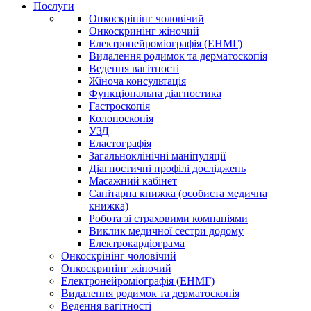
Послуги
Онкоскрінінг чоловічий
Онкоскринінг жіночий
Електронейроміографія (ЕНМГ)
Видалення родимок та дерматоскопія
Ведення вагітності
Жіноча консультація
Функціональна діагностика
Гастроскопія
Колоноскопія
УЗД
Еластографія
Загальноклінічні маніпуляції
Діагностичні профілі досліджень
Масажний кабінет
Санітарна книжка (особиста медична
книжка)
Робота зі страховими компаніями
Виклик медичної сестри додому
Електрокардіограма
Онкоскрінінг чоловічий
Онкоскринінг жіночий
Електронейроміографія (ЕНМГ)
Видалення родимок та дерматоскопія
Ведення вагітності