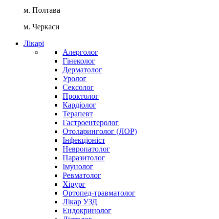
м. Полтава
м. Черкаси
Лікарі
Алерголог
Гінеколог
Дерматолог
Уролог
Сексолог
Проктолог
Кардіолог
Терапевт
Гастроентеролог
Отоларинголог (ЛОР)
Інфекціоніст
Невропатолог
Паразитолог
Імунолог
Ревматолог
Хірург
Ортопед-травматолог
Лікар УЗД
Ендокринолог