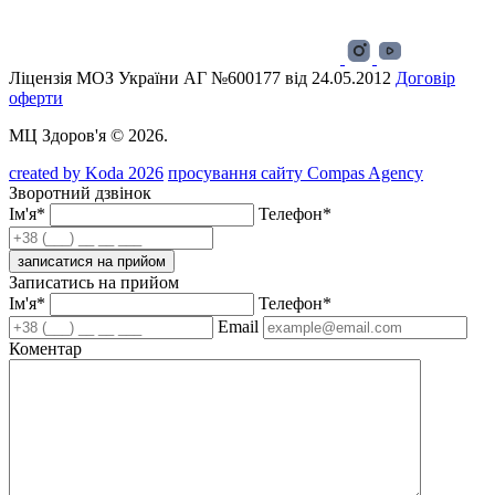
Ліцензія МОЗ України АГ №600177 від 24.05.2012
Договір
оферти
МЦ Здоров'я © 2026.
created by Koda 2026
просування сайту Compas Agency
Зворотний дзвінок
Ім'я*
Телефон*
записатися на прийом
Записатись на прийом
Ім'я*
Телефон*
Email
Коментар