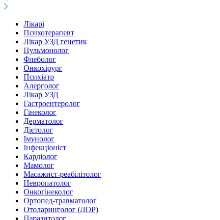
Лікарі
Психотерапевт
Лікар УЗД генетик
Пульмонолог
Флеболог
Онкохірург
Психіатр
Алерголог
Лікар УЗД
Гастроентеролог
Гінеколог
Дерматолог
Дієтолог
Імунолог
Інфекціоніст
Кардіолог
Мамолог
Масажист-реабілітолог
Невропатолог
Онкогінеколог
Ортопед-травматолог
Отоларинголог (ЛОР)
Паразитолог