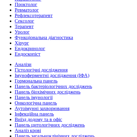
Проктолог
Ревматолог
Рефлексотерапевт
Сексолог
Терапевт
Уролог
Функціональна діагностика
Хірург
Ендокринолог
Ендоскопіст
Аналізи
Гістологічні дослідження
Імуноферментні дослідження (ІФА)
Гормональна панель
Панель бактеріологічних досліджень
Панель біохімічних досліджень
Панель імунології
Онкологічна панель
Аутоімунні захворювання
Інфекційна панель
Виїзд додому та в офіс
Панель цитологічних досліджень
Аналіз крові
Панель загальноклінічних досліджень