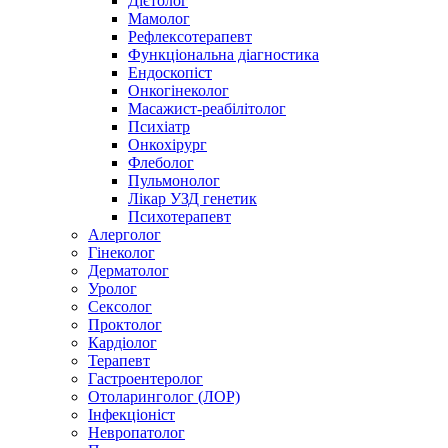
Дієтолог
Мамолог
Рефлексотерапевт
Функціональна діагностика
Ендоскопіст
Онкогінеколог
Масажист-реабілітолог
Психіатр
Онкохірург
Флеболог
Пульмонолог
Лікар УЗД генетик
Психотерапевт
Алерголог
Гінеколог
Дерматолог
Уролог
Сексолог
Проктолог
Кардіолог
Терапевт
Гастроентеролог
Отоларинголог (ЛОР)
Інфекціоніст
Невропатолог