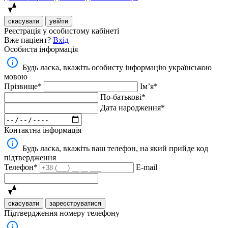
скасувати
увійти
Реєстрація у особистому кабінеті
Вже паціент?
Вхід
Особиста інформація
Будь ласка, вкажіть особисту інформацію українською
мовою
Прізвище*
Імʼя*
По-батькові*
Дата народження*
Контактна інформація
Будь ласка, вкажіть ваш телефон, на який прийде код
підтвердження
Телефон*
E-mail
скасувати
зареєструватися
Підтвердження номеру телефону