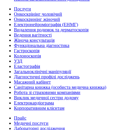
Послуги
Онкоскрінінг чоловічий
Онкоскринінг жіночий
Електронейроміографія (ЕНМГ)
Видалення родимок та дерматоскопія
Ведення вагітності
Жіноча консультація
Функціональна діагностика
Гастроскопія
Колоноскопія
УЗД
Еластографія
Загальноклінічні маніпуляції
Діагностичні профілі досліджень
Масажний кабінет
Санітарна книжка (особиста медична книжка)
Робота зі страховими компаніями
Виклик медичної сестри додому
Електрокардіограма
Корпоративним клієнтам
Прайс
Медичні послуги
Лабораторні дослідження