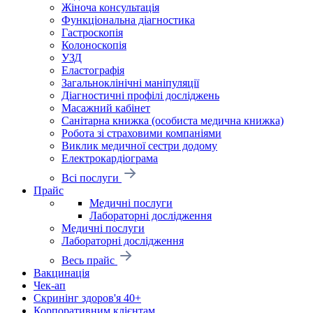
Жіноча консультація
Функціональна діагностика
Гастроскопія
Колоноскопія
УЗД
Еластографія
Загальноклінічні маніпуляції
Діагностичні профілі досліджень
Масажний кабінет
Санітарна книжка (особиста медична книжка)
Робота зі страховими компаніями
Виклик медичної сестри додому
Електрокардіограма
Всі послуги
Прайс
Медичні послуги
Лабораторні дослідження
Медичні послуги
Лабораторні дослідження
Весь прайс
Вакцинація
Чек-ап
Скринінг здоров'я 40+
Корпоративним клієнтам