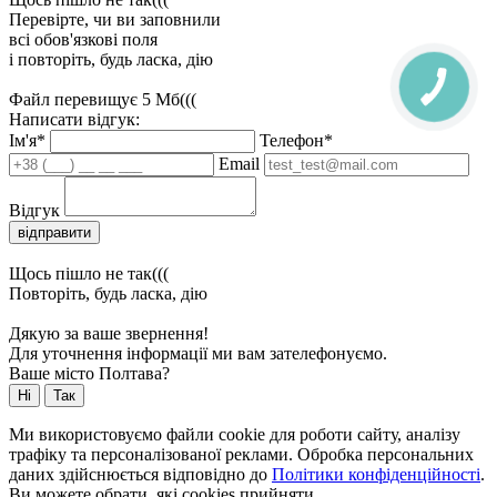
Перевірте, чи ви заповнили
всі обов'язкові поля
і повторіть, будь ласка, дію
Файл перевищує 5 Мб(((
Написати відгук:
Ім'я*
Телефон*
Email
Відгук
відправити
Щось пішло не так(((
Повторіть, будь ласка, дію
Дякую за ваше звернення!
Для уточнення інформації ми вам зателефонуємо.
Ваше місто Полтава?
Ні
Так
Ми використовуємо файли cookie для роботи сайту, аналізу
трафіку та персоналізованої реклами. Обробка персональних
даних здійснюється відповідно до
Політики конфіденційності
.
Ви можете обрати, які cookies прийняти.