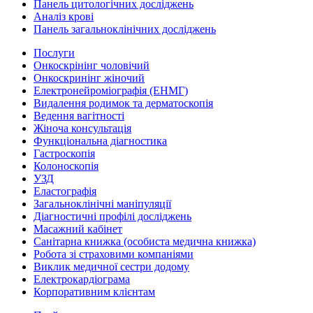
Панель цитологічних досліджень
Аналіз крові
Панель загальноклінічних досліджень
Послуги
Онкоскрінінг чоловічий
Онкоскринінг жіночий
Електронейроміографія (ЕНМГ)
Видалення родимок та дерматоскопія
Ведення вагітності
Жіноча консультація
Функціональна діагностика
Гастроскопія
Колоноскопія
УЗД
Еластографія
Загальноклінічні маніпуляції
Діагностичні профілі досліджень
Масажний кабінет
Санітарна книжка (особиста медична книжка)
Робота зі страховими компаніями
Виклик медичної сестри додому
Електрокардіограма
Корпоративним клієнтам