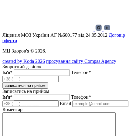
Ліцензія МОЗ України АГ №600177 від 24.05.2012
Договір
оферти
МЦ Здоров'я © 2026.
created by Koda 2026
просування сайту Compas Agency
Зворотний дзвінок
Ім'я*
Телефон*
записатися на прийом
Записатись на прийом
Ім'я*
Телефон*
Email
Коментар