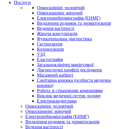
Послуги
Онкоскрінінг чоловічий
Онкоскринінг жіночий
Електронейроміографія (ЕНМГ)
Видалення родимок та дерматоскопія
Ведення вагітності
Жіноча консультація
Функціональна діагностика
Гастроскопія
Колоноскопія
УЗД
Еластографія
Загальноклінічні маніпуляції
Діагностичні профілі досліджень
Масажний кабінет
Санітарна книжка (особиста медична
книжка)
Робота зі страховими компаніями
Виклик медичної сестри додому
Електрокардіограма
Онкоскрінінг чоловічий
Онкоскринінг жіночий
Електронейроміографія (ЕНМГ)
Видалення родимок та дерматоскопія
Ведення вагітності