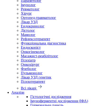
Паразитолог
Імунолог
Ревматолог
Хірург
Ортопед-травматолог
Лікар УЗД
Ендокринолог
Дієтолог
Мамолог
Рефлексотерапевт
Функціональна діагностика
Ендоскопіст
Онкогінеколог
Масажист-реабілітолог
Психіатр
Онкохірург
Флеболог
Пульмонолог
Лікар УЗД генетик
Психотерапевт
Всі лікарі
Аналізи
Гістологічні дослідження
Імуноферментні дослідження (ІФА)
Гормональна панель