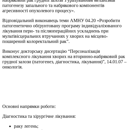
набряковий рак грудної залози з урахуванням механізмів
патогенезу запального та набрякового компонентів
агресивності опухолевого процесу».
Відповідальний виконавець теми АМНУ 04.20 «Розробити
патогенетично обґрунтовану програму індивідуалізованого
лікування пери- та післяопераційних ускладнень при
мультівісцеральних втручаннях у хворих на місцево-
поширений колоректальний рак”.
Виконує докторську дисертацію “Персоналізація
комплексного лікування хворих на вторинно-набряковий рак
грудної залози (патогенез, діагностика, лікування)”, 14.01.07 –
онкологія.
Основні напрямки роботи:
Діагностика та хірургічне лікування:
раку легень;