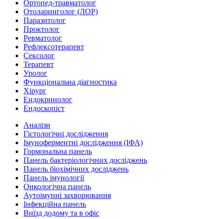
Ортопед-травматолог
Отоларинголог (ЛОР)
Паразитолог
Проктолог
Ревматолог
Рефлексотерапевт
Сексолог
Терапевт
Уролог
Функціональна діагностика
Хірург
Ендокринолог
Ендоскопіст
Аналізи
Гістологічні дослідження
Імуноферментні дослідження (ІФА)
Гормональна панель
Панель бактеріологічних досліджень
Панель біохімічних досліджень
Панель імунології
Онкологічна панель
Аутоімунні захворювання
Інфекційна панель
Виїзд додому та в офіс