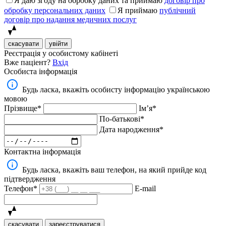
Я даю згоду на обробку даних та приймаю
договір про
обробку персональних даних
Я приймаю
публічний
договір про надання медичних послуг
скасувати
увійти
Реєстрація у особистому кабінеті
Вже паціент?
Вхід
Особиста інформація
Будь ласка, вкажіть особисту інформацію українською
мовою
Прізвище*
Імʼя*
По-батькові*
Дата народження*
Контактна інформація
Будь ласка, вкажіть ваш телефон, на який прийде код
підтвердження
Телефон*
E-mail
скасувати
зареєструватися