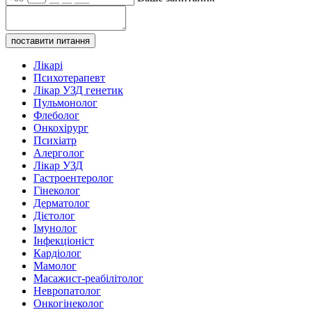
поставити питання
Лікарі
Психотерапевт
Лікар УЗД генетик
Пульмонолог
Флеболог
Онкохірург
Психіатр
Алерголог
Лікар УЗД
Гастроентеролог
Гінеколог
Дерматолог
Дієтолог
Імунолог
Інфекціоніст
Кардіолог
Мамолог
Масажист-реабілітолог
Невропатолог
Онкогінеколог