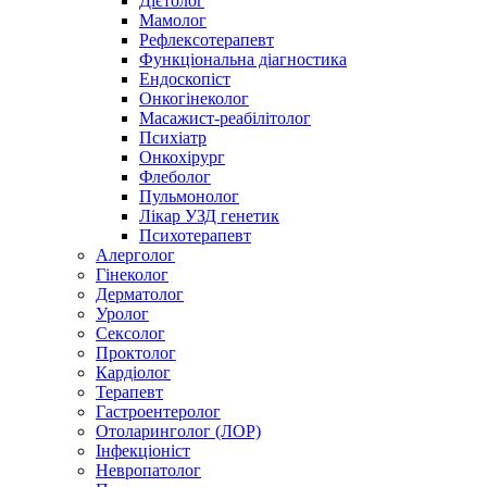
Дієтолог
Мамолог
Рефлексотерапевт
Функціональна діагностика
Ендоскопіст
Онкогінеколог
Масажист-реабілітолог
Психіатр
Онкохірург
Флеболог
Пульмонолог
Лікар УЗД генетик
Психотерапевт
Алерголог
Гінеколог
Дерматолог
Уролог
Сексолог
Проктолог
Кардіолог
Терапевт
Гастроентеролог
Отоларинголог (ЛОР)
Інфекціоніст
Невропатолог