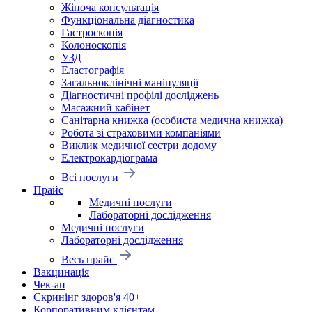
Жіноча консультація
Функціональна діагностика
Гастроскопія
Колоноскопія
УЗД
Еластографія
Загальноклінічні маніпуляції
Діагностичні профілі досліджень
Масажний кабінет
Санітарна книжка (особиста медична книжка)
Робота зі страховими компаніями
Виклик медичної сестри додому
Електрокардіограма
Всі послуги
Прайс
Медичні послуги
Лабораторні дослідження
Медичні послуги
Лабораторні дослідження
Весь прайс
Вакцинація
Чек-ап
Скринінг здоров'я 40+
Корпоративним клієнтам