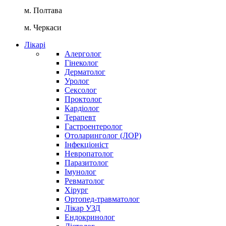
м. Полтава
м. Черкаси
Лікарі
Алерголог
Гінеколог
Дерматолог
Уролог
Сексолог
Проктолог
Кардіолог
Терапевт
Гастроентеролог
Отоларинголог (ЛОР)
Інфекціоніст
Невропатолог
Паразитолог
Імунолог
Ревматолог
Хірург
Ортопед-травматолог
Лікар УЗД
Ендокринолог