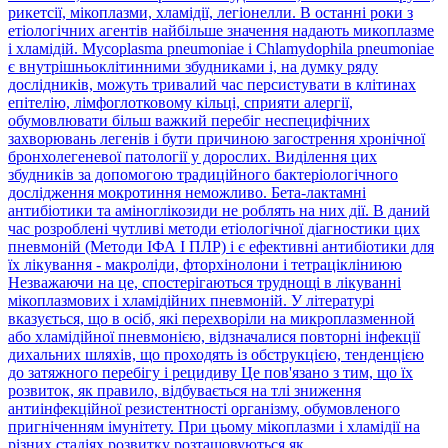
рикетсії, мікоплазми, хламідії, легіонелли. В останні роки з
етіологічних агентів найбільше значення надають микоплазме
і хламідій. Mycoplasma pneumoniae і Chlamydophila pneumoniae
є внутрішньоклітинними збудниками і, на думку ряду
дослідників, можуть тривалий час персистувати в клітинах
епітелію, лімфоглотковому кільці, сприяти алергії,
обумовлювати більш важкий перебіг неспецифічних
захворювань легенів і бути причиною загострення хронічної
бронхолегеневої патології у дорослих. Виділення цих
збудників за допомогою традиційного бактеріологічного
дослідження мокротиння неможливо. Бета-лактамні
антибіотики та аміноглікозиди не роблять на них дії. В даний
час розроблені чутливі методи етіологічної діагностики цих
пневмоній (Методи ІФА І ПЛР) і є ефективні антибіотики для
їх лікування - макроліди, фторхінолони і тетрацікліниюю
Незважаючи на це, спостерігаються труднощі в лікуванні
мікоплазмових і хламідійних пневмоній. У літературі
вказується, що в осіб, які перехворіли на микроплазменной
або хламідійної пневмонією, відзначалися повторні інфекції
дихальних шляхів, що проходять із обструкцією, тенденцією
до затяжного перебігу і рецидиву Це пов'язано з тим, що їх
розвиток, як правило, відбувається на тлі зниження
антиінфекційної резистентності організму, обумовленого
пригніченням імунітету. При цьому мікоплазми і хламідії на
різних стадіях розвитку розташовуються як