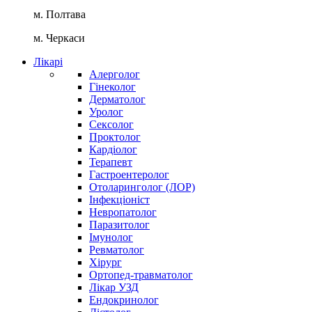
м. Полтава
м. Черкаси
Лікарі
Алерголог
Гінеколог
Дерматолог
Уролог
Сексолог
Проктолог
Кардіолог
Терапевт
Гастроентеролог
Отоларинголог (ЛОР)
Інфекціоніст
Невропатолог
Паразитолог
Імунолог
Ревматолог
Хірург
Ортопед-травматолог
Лікар УЗД
Ендокринолог