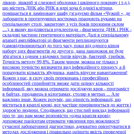
ліквор, зішкріб зі слизової оболонки і шкірного покриву і т.д.),
що містить ДНК або РНК в ядрі хоча б однієї клітини,
поміщається в ламіновану шафу (згадуємо фільм «Чужий », де
лаборанти в протичумних костюмах працюють руками на
спеціальному столі, закритому з усіх боків прозорим склом
....), в якому виділяються нуклеотиди - фрагменти ДНК і РНК -
складові частини генетичного матеріалу. Далі в спеціальному
апараті ампліфікаторі ці фрагменти реплицируются
(самовідтворюються) до того часу, поки від одного кінця
набору цих фрагментів до другого, дана ланцюжок не буде
збігатися з одним з відомих типів вірусів, бактерій, грибків.
Точність методу 99,8%. Таким чином, можна не тільки з
високою точністю визначити вид інфекційного процесу, а й
порахувати кількість збудника, навіть вірусне навантаження!
Кожен з нас, в силу своїх переконань і професійних
особливостей сприйняття зможе дати оцінку кількості
інформації, яку можна отримати досліджую кров - програміст
в байтах, продавець в кілограмах, столяр в метрах ... Але
важливо інше. Кожен розуміє, що цінність інформації, що
міститься в краплі крові, все частіше прирівнюється до життя і
здоров'ю людини. Сподіваюся, що стислий виклад інформації
про те, що нам може розповісти «одна крапля крові»
допоможе пацієнтам отримати уявлення про можливості
сучасної лабораторної діагностики, адекватно орієнтуватися в
методах дослідження і правильно оцінити якість проведеної