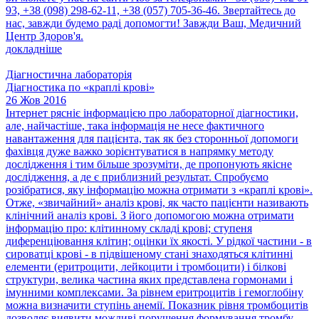
93, +38 (098) 298-62-11, +38 (057) 705-36-46. Звертайтесь до
нас, завжди будемо раді допомогти! Завжди Ваш, Медичний
Центр Здоров'я.
докладніше
Діагностична лабораторія
Діагностика по «краплі крові»
26 Жов 2016
Інтернет рясніє інформацією про лабораторної діагностики,
але, найчастіше, така інформація не несе фактичного
навантаження для пацієнта, так як без сторонньої допомоги
фахівця дуже важко зорієнтуватися в напрямку методу
дослідження і тим більше зрозуміти, де пропонують якісне
дослідження, а де є приблизний результат. Спробуємо
розібратися, яку інформацію можна отримати з «краплі крові».
Отже, «звичайний» аналіз крові, як часто пацієнти називають
клінічний аналіз крові. З його допомогою можна отримати
інформацію про: клітинному складі крові; ступеня
диференціювання клітин; оцінки їх якості. У рідкої частини - в
сироватці крові - в підвішеному стані знаходяться клітинні
елементи (еритроцити, лейкоцити і тромбоцити) і білкові
структури, велика частина яких представлена гормонами і
імунними комплексами. За рівнем еритроцитів і гемоглобіну
можна визначити ступінь анемії. Показник рівня тромбоцитів
дозволяє виявити можливі порушення формування тромбу