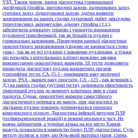
УЗД. Таким чином, рання діагностика гормональної
дисфункції гіпофіза, щитовидної залози, надниркових залоз,
статевих залоз, підшлункової залози, здатна виявити
захворювання на ранніх стадіях (цукровий діабет, мікседема,
тиреотоксикоз, акромегалію, адному гіпофіза і т.д.),
забезпечити адекватну терапію і уникнути виникнення
пухлинної трансформації, так як більшість пухлин є
гормонально залежними. Проведення ранньої діагностики
онкологічного захворювання (свідомо не вживається слово
«рак», так як не всі пухлини є раковими пухлинами, а тільки
що походять з епітеліальних клітин) можливо завдяки
використанню онкологічних маркерів. Ці тести дозволяють
проводити діагностику пухлин конкретних органів
(специфічні тести: СА-15-3 - онкомаркер раку молочної
залози, PSA - маркер раку простати, СА - 125 - рак яєчників і.
Д.) на ранніх стадіях (чутливі тести), оцінювати ефективність
хіміотерапії пухлин до моменту клінічних змін в стані
пацієнта. Однак, онкологічні маркери самостійного
діагностичного переваги не мають, при діагностиці та
лікуванні пухлин повинен дотримуватися принцип
комплексного підходу. Діагностика інфекції методом ПЛР
(полімеразноцепной реакції) в режимі реального часу. Не
кожна лабораторія, а точніше кілька на все місто Харків,
можуть похвалитися наявністю блоку ПЛР-діагностики. Суть
методу полягає в тому, що будь-який матеріал (кров, слина,