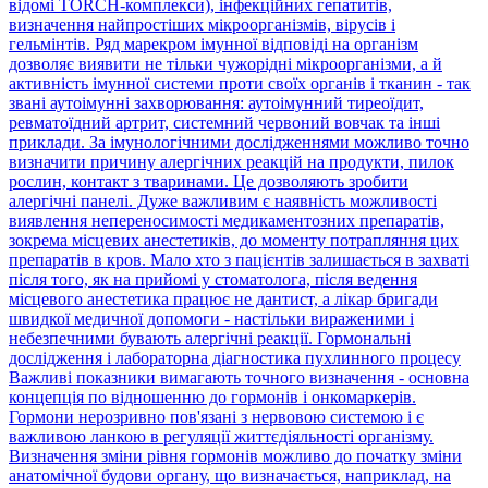
відомі TORCH-комплекси), інфекційних гепатитів,
визначення найпростіших мікроорганізмів, вірусів і
гельмінтів. Ряд марекром імунної відповіді на організм
дозволяє виявити не тільки чужорідні мікроорганізми, а й
активність імунної системи проти своїх органів і тканин - так
звані аутоімунні захворювання: аутоімунний тиреоїдит,
ревматоїдний артрит, системний червоний вовчак та інші
приклади. За імунологічними дослідженнями можливо точно
визначити причину алергічних реакцій на продукти, пилок
рослин, контакт з тваринами. Це дозволяють зробити
алергічні панелі. Дуже важливим є наявність можливості
виявлення непереносимості медикаментозних препаратів,
зокрема місцевих анестетиків, до моменту потрапляння цих
препаратів в кров. Мало хто з пацієнтів залишається в захваті
після того, як на прийомі у стоматолога, після ведення
місцевого анестетика працює не дантист, а лікар бригади
швидкої медичної допомоги - настільки вираженими і
небезпечними бувають алергічні реакції. Гормональні
дослідження і лабораторна діагностика пухлинного процесу
Важливі показники вимагають точного визначення - основна
концепція по відношенню до гормонів і онкомаркерів.
Гормони нерозривно пов'язані з нервовою системою і є
важливою ланкою в регуляції життєдіяльності організму.
Визначення зміни рівня гормонів можливо до початку зміни
анатомічної будови органу, що визначається, наприклад, на