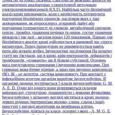
точністю до однієї тисячної. Сьогодні це можливо зробити на
автоматичних аналізаторах з сверхточной методикою
електрохемілюмінісценціі (ЕХЛ). Найбільш часто біохімічний
аналіз крові призначають, коли є необхідність підтвердити
порушення біохімічних процесів, наслідком яких є такі
захворювання, як атеросклероз, цукровий діабет або
порушення толерантності до глюкози, метаболічний синдром,
сепсис, тромбоз, ураження печінки та нирок, гостре ураження
міокарда і так далі - загалом понад 120 показників. Паркан для
біохімічного аналізу крові здійснюється в ранковий час строго
натщесерце. Перед процедурою не рекомендується навіть
пити або жувати жуйку. Імунологічні дослідження На початку
статті ми з'ясували, що в крові, крім еритроцитів, лейкоцитів і
тромбоцитів, «плавають» ще й білкові субстанції. Основна
маса представлена гормонами і імунними комплексами. Про
гормонах мова йтиме пізніше, а зараз про імунних комплексах
(ІК). ІК - це антитіла, система комплементу. При контакті з
інфекційним агентом організм виробляє імуноглобуліни. В
організмі людини зустрічається 5 класів імуноглобулінів: G, M,
A, E, D. Один від одного вони відрізняються складом
амінокислот, структурою, поширеністю і деякими функціями.
Імуноглобуліни у вільному вигляді містяться в крові людини,
деяких рідинах (материнське молоко, слина, сльоза і інші),
присутні у вигляді рецепторів на мембранах клітин.
Імуноглобуліни діляться на класи, основні з яких - А, M, G, E,