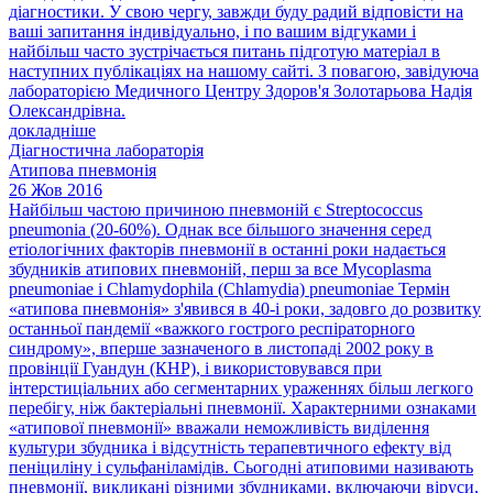
діагностики. У свою чергу, завжди буду радий відповісти на
ваші запитання індивідуально, і по вашим відгуками і
найбільш часто зустрічається питань підготую матеріал в
наступних публікаціях на нашому сайті. З повагою, завідуюча
лабораторією Медичного Центру Здоров'я Золотарьова Надія
Олександрівна.
докладніше
Діагностична лабораторія
Атипова пневмонія
26 Жов 2016
Найбільш частою причиною пневмоній є Streptococcus
pneumonia (20-60%). Однак все більшого значення серед
етіологічних факторів пневмонії в останні роки надається
збудників атипових пневмоній, перш за все Mycoplasma
pneumoniae і Chlamydophila (Chlamydia) pneumoniae Термін
«атипова пневмонія» з'явився в 40-і роки, задовго до розвитку
останньої пандемії «важкого гострого респіраторного
синдрому», вперше зазначеного в листопаді 2002 року в
провінції Гуандун (КНР), і використовувався при
інтерстиціальних або сегментарних ураженнях більш легкого
перебігу, ніж бактеріальні пневмонії. Характерними ознаками
«атипової пневмонії» вважали неможливість виділення
культури збудника і відсутність терапевтичного ефекту від
пеніциліну і сульфаніламідів. Сьогодні атиповими називають
пневмонії, викликані різними збудниками, включаючи віруси,