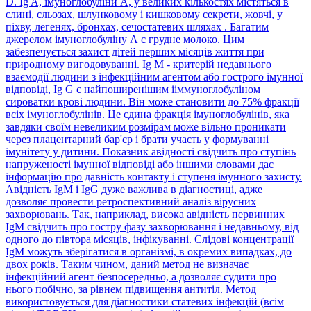
D. Ig A, імуноглобуліни А, у великих кількостях містяться в
слині, сльозах, шлунковому і кишковому секрети, жовчі, у
піхву, легенях, бронхах, сечостатевих шляхах . Багатим
джерелом імуноглобуліну А є грудне молоко. Цим
забезпечується захист дітей перших місяців життя при
природному вигодовуванні. Ig M - критерій недавнього
взаємодії людини з інфекційним агентом або гострого імунної
відповіді, Ig G є найпоширенішим ііммуноглобуліном
сироватки крові людини. Він може становити до 75% фракції
всіх імуноглобулінів. Це єдина фракція імуноглобулінів, яка
завдяки своїм невеликим розмірам може вільно проникати
через плацентарний бар'єр і брати участь у формуванні
імунітету у дитини. Показник авідності свідчить про ступінь
напруженості імунної відповіді або іншими словами дає
інформацію про давність контакту і ступеня імунного захисту.
Авідність IgM і IgG дуже важлива в діагностиці, адже
дозволяє провести ретроспективний аналіз вірусних
захворювань. Так, наприклад, висока авідність первинних
IgM свідчить про гостру фазу захворювання і недавньому, від
одного до півтора місяців, інфікуванні. Слідові концентрації
IgM можуть зберігатися в організмі, в окремих випадках, до
двох років. Таким чином, даний метод не визначає
інфекційний агент безпосередньо, а дозволяє судити про
нього побічно, за рівнем підвищення антитіл. Метод
використовується для діагностики статевих інфекцій (всім