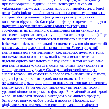
при пошкодженні судини. Рівень лейкоцитів зі своїми
«підвидами» може дати інформацію про наявність алергічної
реакції або інфекційної навантаження на організм, визначити
гострий або хронічний інфекційної процес у пацієнта і
визначити вірусна або бактеріальна флора є причиною недуги
пацієнта. Поєднання зниження рівня еритроцитів і
тромбоцитів на тлі значного підвищення рівня лейкоцитів,
дозволяє лікарю запідозрити у пацієнта лейкоз (рак крові). І це
не повний перелік можливостей клінічного аналізу крові.
Інформативність даного аналізу сприяє тому, що він присутній
в кожному напрямку пацієнта на аналізи. Через це, даний
аналіз називають «звичайним», але, парадокс полягає в тому,
що немає жодного діагнозу, який можна встановити на
підставі одного загального аналізу крові і, в той же час, саме
цей аналіз підказує лікаря в якому напрямку йому розвивати
свою діагностичну думку. Сьогодні лабораторії оснащені
аналізаторами, які самостійно проводять визначення кількості,
форми і розмірів клітин крові, що дозволяє за 1 хвилину
отримати інформацію про більш ніж 25 показниках клінічного
аналізу крові. Ручні методи підрахунку витратні за часом і
уразливі відносно людського фактора. Біохімічний аналіз крові
– або, як виміряти любов Прикладом біохімічного процесу
багато хто вважає любов у всіх її проявах. Процеси, що
відбуваються в цей момент в організмі, можна виміряти з