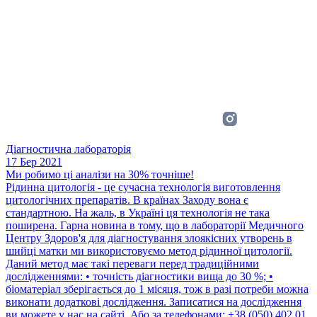
Діагностична лабораторія
17 Бер 2021
Ми робимо ці аналізи на 30% точніше!
Рідинна цитологія - це сучасна технологія виготовлення
цитологічних препаратів. В країнах Заходу вона є
стандартною. На жаль, в Україні ця технологія не така
поширена. Гарна новина в тому, що в лабораторії Медичного
Центру Здоров'я для діагностування злоякісних утворень в
шийці матки ми використовуємо метод рідинної цитології.
Даний метод має такі переваги перед традиційними
дослідженнями: • точність діагностики вища до 30 %; •
біоматеріал зберігається до 1 місяця, тож в разі потреби можна
виконати додаткові дослідження. Записатися на дослідження
ви можете у нас на сайті. Або за телефонами: +38 (050) 402 01