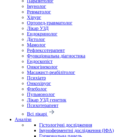
Паразитолог
Імунолог
Ревматолог
Хірург
Ортопед-травматолог
Лікар УЗД
Ендокринолог
Дієтолог
Мамолог
Рефлексотерапевт
Функціональна діагностика
Ендоскопіст
Онкогінеколог
Масажист-реабілітолог
Психіатр
Онкохірург
Флеболог
Пульмонолог
Лікар УЗД генетик
Психотерапевт
Всі лікарі
Аналізи
Гістологічні дослідження
Імуноферментні дослідження (ІФА)
Гормональна панель