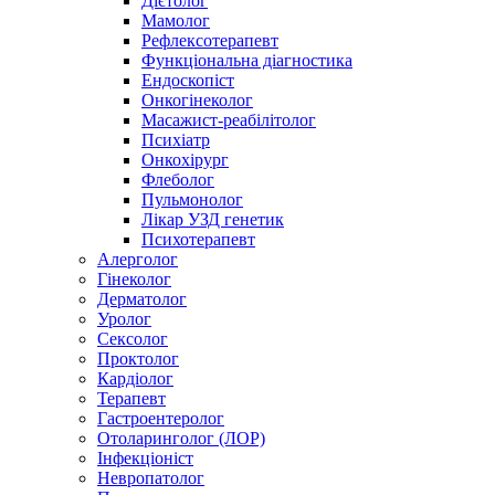
Дієтолог
Мамолог
Рефлексотерапевт
Функціональна діагностика
Ендоскопіст
Онкогінеколог
Масажист-реабілітолог
Психіатр
Онкохірург
Флеболог
Пульмонолог
Лікар УЗД генетик
Психотерапевт
Алерголог
Гінеколог
Дерматолог
Уролог
Сексолог
Проктолог
Кардіолог
Терапевт
Гастроентеролог
Отоларинголог (ЛОР)
Інфекціоніст
Невропатолог