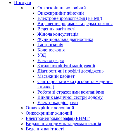
Послуги
Онкоскрінінг чоловічий
Онкоскринінг жіночий
Електронейроміографія (ЕНМГ)
Видалення родимок та дерматоскопія
Ведення вагітності
Жіноча консультація
Функціональна діагностика
Гастроскопія
Колоноскопія
УЗД
Еластографія
Загальноклінічні маніпуляції
Діагностичні профілі досліджень
Масажний кабінет
Санітарна книжка (особиста медична
книжка)
Робота зі страховими компаніями
Виклик медичної сестри додому
Електрокардіограма
Онкоскрінінг чоловічий
Онкоскринінг жіночий
Електронейроміографія (ЕНМГ)
Видалення родимок та дерматоскопія
Ведення вагітності