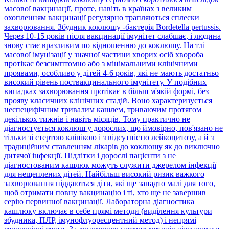
масової вакцинації, проте, навіть в країнах з великим
охопленням вакцинації регулярно трапляються сплески
захворювання. Збудник коклюшу -бактерія Bordetella pertussis.
Через 10-15 років після вакцинації імунітет слабшає, і людина
знову стає вразливим по відношенню до коклюшу. На тлі
масової імунізації у значної частини хворих осіб хвороба
протікає безсимптомно або з мінімальними клінічними
проявами, особливо у дітей 4-6 років, які не мають достатньо
високий рівень поствакцинального імунітету. У подібних
випадках захворювання протікає в більш м'якій формі, без
прояву класичних клінічних стадій. Воно характеризується
неспецифічним тривалим кашлем, триваючим протягом
декількох тижнів і навіть місяців. Тому практично не
діагностується коклюш у дорослих, що ймовірно, пов'язано не
тільки зі стертою клінікою і з відсутністю лейкоцитозу, а й з
традиційним ставленням лікарів до коклюшу як до виключно
дитячої інфекції. Підлітки і дорослі пацієнти з не
діагностованим кашлюк можуть служити джерелом інфекції
для нещеплених дітей. Найбільш високий ризик важкого
захворювання піддаються діти, які ще занадто малі для того,
щоб отримати повну вакцинацію і ті, хто ще не завершив
серію первинної вакцинації. Лабораторна діагностика
кашлюку включає в себе прямі методи (виділення культури
збудника, ПЛР, імунофлуоресцентний метод) і непрямі