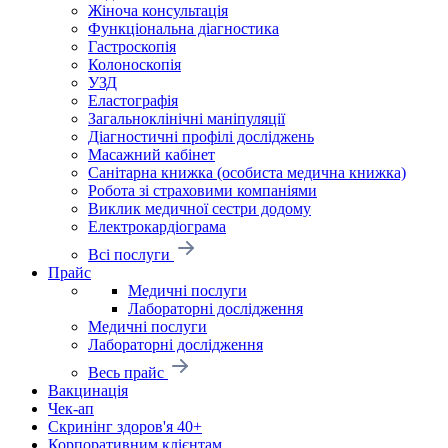
Жіноча консультація
Функціональна діагностика
Гастроскопія
Колоноскопія
УЗД
Еластографія
Загальноклінічні маніпуляції
Діагностичні профілі досліджень
Масажний кабінет
Санітарна книжка (особиста медична книжка)
Робота зі страховими компаніями
Виклик медичної сестри додому
Електрокардіограма
Всі послуги
Прайс
Медичні послуги
Лабораторні дослідження
Медичні послуги
Лабораторні дослідження
Весь прайс
Вакцинація
Чек-ап
Скринінг здоров'я 40+
Корпоративним клієнтам