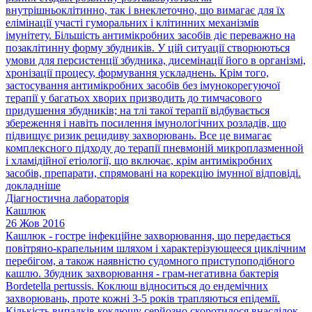
внутрішньоклітинно, так і внеклеточно, що вимагає для їх
елімінації участі гуморальних і клітинних механізмів
імунітету. Більшість антимікробних засобів діє переважно на
позаклітинну форму збудників. У цій ситуації створюються
умови для персистенції збудника, дисемінації його в організмі,
хронізації процесу, формування ускладнень. Крім того,
застосування антимікробних засобів без імунокорегуючої
терапії у багатьох хворих призводить до тимчасового
придушення збудників; на тлі такої терапії відбувається
збереження і навіть посилення імунологічних розладів, що
підвищує ризик рецидиву захворювань. Все це вимагає
комплексного підходу до терапії пневмоній микроплазменной
і хламідійної етіології, що включає, крім антимікробних
засобів, препарати, спрямовані на корекцію імунної відповіді.
докладніше
Діагностична лабораторія
Кашлюк
26 Жов 2016
Кашлюк - гостре інфекційне захворювання, що передається
повітряно-крапельним шляхом і характерізующееся циклічним
перебігом, а також наявністю судомного приступоподібного
кашлю. Збудник захворювання - грам-негативна бактерія
Bordetella pertussis. Коклюш відноситься до ендемічних
захворювань, проте кожні 3-5 років трапляються епідемії.
Кількість випадків коклюшу серйозно скоротилося внаслідок