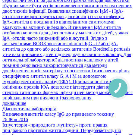
серологічні тести. За допомогою прямих методів діагностики
збудник може бути успішно виявлено тільки протягом перших
двох тижнів інфекції. Виявлення специфічних IgM - і IgA-
антитіла використовують при діагностиці гострої інфекції.
IgA-антитіла в поєднанні з відповідними симптомами
вказують на активну інфекцію. Визначення IgM-антитіла
особливо корисно для діагностики у маленьких дітей, у яких
IgA -отклік часто знижений або відсутній. Згідно з
визначеннями ВООЗ зростання рівнів і IgG - і / або IgA-
антитіла до одного або декількох антигенів Bordetella pertussis
у не вакцинованих дітей підтверджує наявність коклюшу. Для
оптимальної лабораторної діагностики кашлюку у дітей
повинні одночасно використовуватися два методи
дослідження: посів матеріалу з носоглотки і визначення рівня
специфічних антитіл класу G, A і М за допомогою
імуноферментного аналізу (ІФА). При наявності типових
клінічних проявів ІФА дозволяє підтвердити діагноз, а при
стертих і атипових формах інфекції цей метод може виявитися
вирішальним при виявленні захворювання.
докладніше
Діагностична лабораторія
Визначення антитіл класу IgG до правцевого токсину
26 Жов 2016
Існує теорія «природного імунітету» проти правця,
придбаного протягом життя людини. Передбачається, що