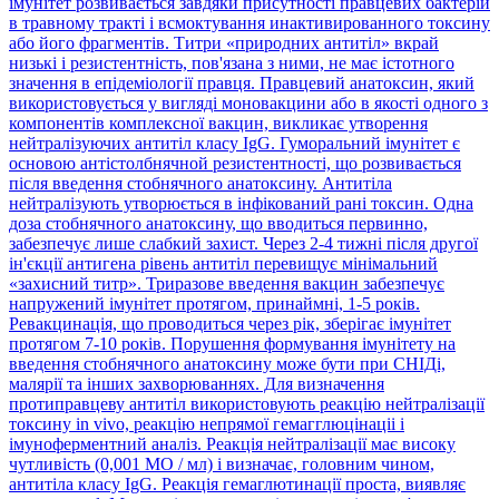
імунітет розвивається завдяки присутності правцевих бактерій
в травному тракті і всмоктування инактивированного токсину
або його фрагментів. Титри «природних антитіл» вкрай
низькі і резистентність, пов'язана з ними, не має істотного
значення в епідеміології правця. Правцевий анатоксин, який
використовується у вигляді моновакцини або в якості одного з
компонентів комплексної вакцин, викликає утворення
нейтралізуючих антитіл класу IgG. Гуморальний імунітет є
основою антістолбнячной резистентності, що розвивається
після введення стобнячного анатоксину. Антитіла
нейтралізують утворюється в інфікований рані токсин. Одна
доза стобнячного анатоксину, що вводиться первинно,
забезпечує лише слабкий захист. Через 2-4 тижні після другої
ін'єкції антигена рівень антитіл перевищує мінімальний
«захисний титр». Триразове введення вакцин забезпечує
напружений імунітет протягом, принаймні, 1-5 років.
Ревакцинація, що проводиться через рік, зберігає імунітет
протягом 7-10 років. Порушення формування імунітету на
введення стобнячного анатоксину може бути при СНІДі,
малярії та інших захворюваннях. Для визначення
протиправцеву антитіл використовують реакцію нейтралізації
токсину in vivo, реакцію непрямої гемагглюцінаціі і
імуноферментний аналіз. Реакція нейтралізації має високу
чутливість (0,001 МО / мл) і визначає, головним чином,
антитіла класу IgG. Реакція гемаглютинації проста, виявляє