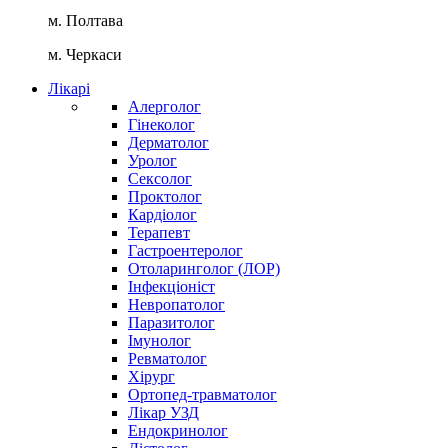
м. Полтава
м. Черкаси
Лікарі
Алерголог
Гінеколог
Дерматолог
Уролог
Сексолог
Проктолог
Кардіолог
Терапевт
Гастроентеролог
Отоларинголог (ЛОР)
Інфекціоніст
Невропатолог
Паразитолог
Імунолог
Ревматолог
Хірург
Ортопед-травматолог
Лікар УЗД
Ендокринолог