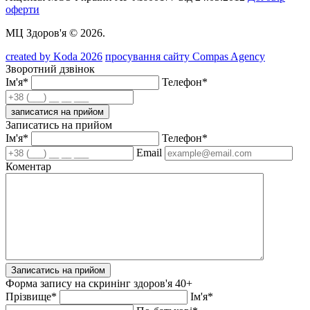
оферти
МЦ Здоров'я © 2026.
created by Koda 2026
просування сайту Compas Agency
Зворотний дзвінок
Ім'я*
Телефон*
записатися на прийом
Записатись на прийом
Ім'я*
Телефон*
Email
Коментар
Записатись на прийом
Форма запису на скринінг здоров'я 40+
Прізвище*
Ім'я*