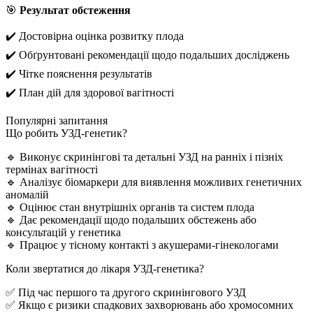
🎯
Результат обстеження
✔️
Достовірна оцінка розвитку плода
✔️
Обґрунтовані рекомендації щодо подальших досліджень
✔️
Чітке пояснення результатів
✔️
План дій для здорової вагітності
Популярні запитання
Що робить УЗД-генетик?
🔹 Виконує скринінгові та детальні УЗД на ранніх і пізніх
термінах вагітності
🔹 Аналізує біомаркери для виявлення можливих генетичних
аномалій
🔹 Оцінює стан внутрішніх органів та систем плода
🔹 Дає рекомендації щодо подальших обстежень або
консультацій у генетика
🔹 Працює у тісному контакті з акушерами-гінекологами
Коли звертатися до лікаря УЗД-генетика?
✅ Під час першого та другого скринінгового УЗД
✅ Якщо є ризики спадкових захворювань або хромосомних