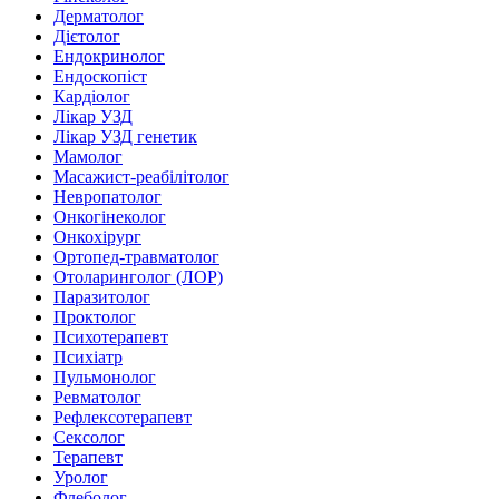
Дерматолог
Дієтолог
Ендокринолог
Ендоскопіст
Кардіолог
Лікар УЗД
Лікар УЗД генетик
Мамолог
Масажист-реабілітолог
Невропатолог
Онкогінеколог
Онкохірург
Ортопед-травматолог
Отоларинголог (ЛОР)
Паразитолог
Проктолог
Психотерапевт
Психіатр
Пульмонолог
Ревматолог
Рефлексотерапевт
Сексолог
Терапевт
Уролог
Флеболог