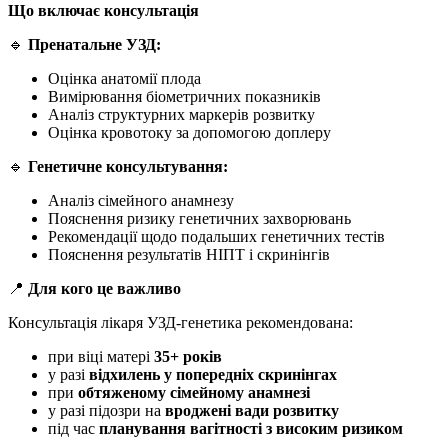
Що включає консультація
🔹
Пренатальне УЗД:
Оцінка анатомії плода
Вимірювання біометричних показників
Аналіз структурних маркерів розвитку
Оцінка кровотоку за допомогою доплеру
🔹
Генетичне консультування:
Аналіз сімейного анамнезу
Пояснення ризику генетичних захворювань
Рекомендації щодо подальших генетичних тестів
Пояснення результатів НІПТ і скринінгів
📍
Для кого це важливо
Консультація лікаря УЗД-генетика рекомендована:
при віці матері
35+ років
у разі
відхилень у попередніх скринінгах
при
обтяженому сімейному анамнезі
у разі підозри на
вроджені вади розвитку
під час
планування вагітності з високим ризиком