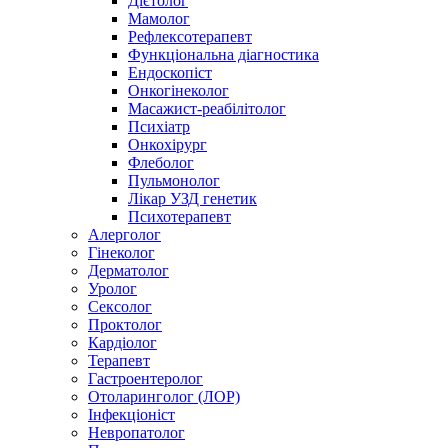
Дієтолог
Мамолог
Рефлексотерапевт
Функціональна діагностика
Ендоскопіст
Онкогінеколог
Масажист-реабілітолог
Психіатр
Онкохірург
Флеболог
Пульмонолог
Лікар УЗД генетик
Психотерапевт
Алерголог
Гінеколог
Дерматолог
Уролог
Сексолог
Проктолог
Кардіолог
Терапевт
Гастроентеролог
Отоларинголог (ЛОР)
Інфекціоніст
Невропатолог