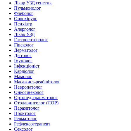
Лікар УЗД генетик
Пульмонолог
Флеболог
Онкохірург
Психіатр
Алерголог
Лікар УЗД
Гастроентеролог
Гінеколог
Дерматолог
Дієтолог
Імунолог
Інфекціоніст
Кардіолог
Мамолог
Масажист-реабілітолог
Невропатолог
Онкогінеколог
Ортопед-травматолог
Отоларинголог (ЛОР)
Паразитолог
Проктолог
Ревматолог
Рефлексотерапевт
Сексолог