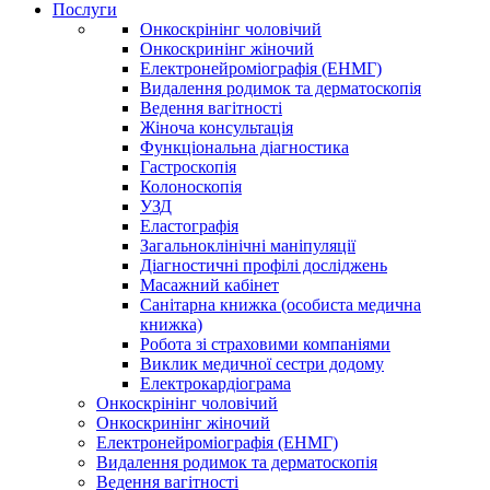
Послуги
Онкоскрінінг чоловічий
Онкоскринінг жіночий
Електронейроміографія (ЕНМГ)
Видалення родимок та дерматоскопія
Ведення вагітності
Жіноча консультація
Функціональна діагностика
Гастроскопія
Колоноскопія
УЗД
Еластографія
Загальноклінічні маніпуляції
Діагностичні профілі досліджень
Масажний кабінет
Санітарна книжка (особиста медична
книжка)
Робота зі страховими компаніями
Виклик медичної сестри додому
Електрокардіограма
Онкоскрінінг чоловічий
Онкоскринінг жіночий
Електронейроміографія (ЕНМГ)
Видалення родимок та дерматоскопія
Ведення вагітності