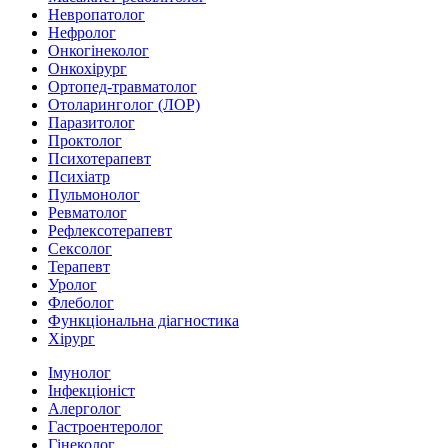
Невропатолог
Нефролог
Онкогінеколог
Онкохірург
Ортопед-травматолог
Отоларинголог (ЛОР)
Паразитолог
Проктолог
Психотерапевт
Психіатр
Пульмонолог
Ревматолог
Рефлексотерапевт
Сексолог
Терапевт
Уролог
Флеболог
Функціональна діагностика
Хірург
Імунолог
Інфекціоніст
Алерголог
Гастроентеролог
Гінеколог