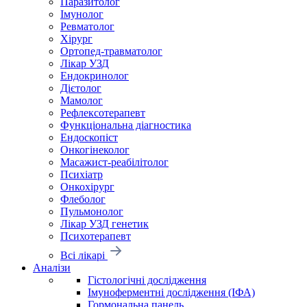
Паразитолог
Імунолог
Ревматолог
Хірург
Ортопед-травматолог
Лікар УЗД
Ендокринолог
Дієтолог
Мамолог
Рефлексотерапевт
Функціональна діагностика
Ендоскопіст
Онкогінеколог
Масажист-реабілітолог
Психіатр
Онкохірург
Флеболог
Пульмонолог
Лікар УЗД генетик
Психотерапевт
Всі лікарі
Аналізи
Гістологічні дослідження
Імуноферментні дослідження (ІФА)
Гормональна панель