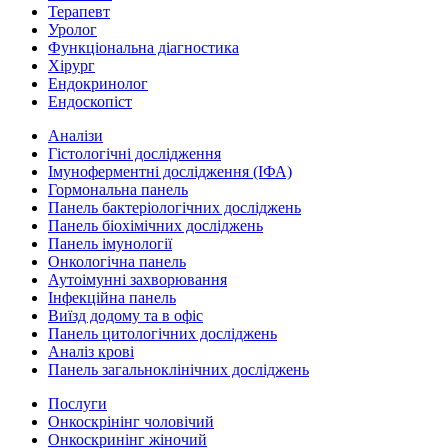
Терапевт
Уролог
Функціональна діагностика
Хірург
Ендокринолог
Ендоскопіст
Аналізи
Гістологічні дослідження
Імуноферментні дослідження (ІФА)
Гормональна панель
Панель бактеріологічних досліджень
Панель біохімічних досліджень
Панель імунології
Онкологічна панель
Аутоімунні захворювання
Інфекційна панель
Виїзд додому та в офіс
Панель цитологічних досліджень
Аналіз крові
Панель загальноклінічних досліджень
Послуги
Онкоскрінінг чоловічий
Онкоскринінг жіночий