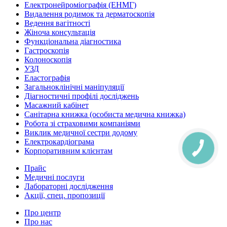
Електронейроміографія (ЕНМГ)
Видалення родимок та дерматоскопія
Ведення вагітності
Жіноча консультація
Функціональна діагностика
Гастроскопія
Колоноскопія
УЗД
Еластографія
Загальноклінічні маніпуляції
Діагностичні профілі досліджень
Масажний кабінет
Санітарна книжка (особиста медична книжка)
Робота зі страховими компаніями
Виклик медичної сестри додому
Електрокардіограма
Корпоративним клієнтам
Прайс
Медичні послуги
Лабораторні дослідження
Акції, спец. пропозиції
Про центр
Про нас