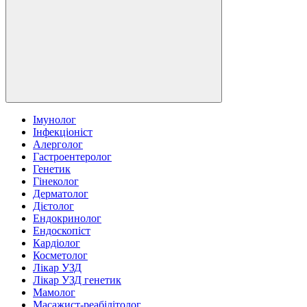
Імунолог
Інфекціоніст
Алерголог
Гастроентеролог
Генетик
Гінеколог
Дерматолог
Дієтолог
Ендокринолог
Ендоскопіст
Кардіолог
Косметолог
Лікар УЗД
Лікар УЗД генетик
Мамолог
Масажист-реабілітолог