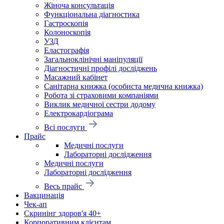
Жіноча консультація
Функціональна діагностика
Гастроскопія
Колоноскопія
УЗД
Еластографія
Загальноклінічні маніпуляції
Діагностичні профілі досліджень
Масажний кабінет
Санітарна книжка (особиста медична книжка)
Робота зі страховими компаніями
Виклик медичної сестри додому
Електрокардіограма
Всі послуги
Прайс
Медичні послуги
Лабораторні дослідження
Медичні послуги
Лабораторні дослідження
Весь прайс
Вакцинація
Чек-ап
Скринінг здоров'я 40+
Корпоративним клієнтам