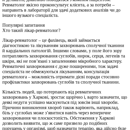
Ревматолог якісно проконсультує клієнта, а за потреби –
направить в лабораторії для здачі додаткових аналізів чи до
іншого вузького спеціаліста.
Популярні запитання
Хто такий лікар-ревматолог?
Лікар-ревматолог – це фахівець, який займається
діагностикою та лікуванням захворювань сполучної тканини
й кардіальних патологій. Іншими словами, у поле його зору
потрапляють захворювання суглобів, нирок, серця, легенів та
шкіри, які не пов’язані з запаленнями мікробного характеру.
Ревматичні захворювання є дуже поширеними, тож задачі
спеціаліста не обмежуються лікуванням, консультація
ревматолога – можливість отримати дієві поради стосовно
профілактики захворювань суглобів та сполучної тканини.
Кількість людей, що потерпають від ревматичних
захворювань у Харкові, зростає щорічно і, варто зазначити, що
деякі недуги успішно маскуються під зовсім інші хвороби.
Причини виникнення хвороб також варіюють, наприклад,
біль у суглобах може з’явитися навіть через венеричне
захворювання чи плоскостопість. Обстеження у Харкові
дозволить виявити, що ж саме призвело до подібних
порушень у організмі, щоб назначити терапію, яка дійсно буде