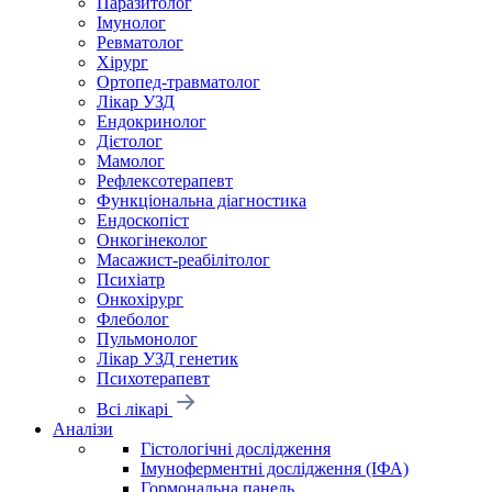
Паразитолог
Імунолог
Ревматолог
Хірург
Ортопед-травматолог
Лікар УЗД
Ендокринолог
Дієтолог
Мамолог
Рефлексотерапевт
Функціональна діагностика
Ендоскопіст
Онкогінеколог
Масажист-реабілітолог
Психіатр
Онкохірург
Флеболог
Пульмонолог
Лікар УЗД генетик
Психотерапевт
Всі лікарі
Аналізи
Гістологічні дослідження
Імуноферментні дослідження (ІФА)
Гормональна панель