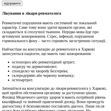
відправити
Лікування в лікаря-ревматолога
Ревматичні порушення мають системний чи локальний
характер. Саме тому вони здатні вражати органи, які
складаються зі сполучної тканини. Нерідко мова йде про
аутоімунні захворювання. Стрес, інфекції, порушення
гормонального фону – часто сприяють загостренню ситуації.
Найчастіше на консультацію до ревматолога в Харкові
записуються пацієнти, що мають такі захворювання:
остеопороз або ревматоїдний артрит;
подагру чи дерматоміозит;
спондилез чи хворобу Бехтерева;
склеродермію або червону вовчанку;
остеоартрит.
Запишіться на консультацію до лікаря-ревматолога у Харкові,
щоб пройти обстеження організму за доступною ціною.
Фахівці Медичного центру здоров’я мають потрібний рівень
кваліфікації та значний практичний досвід. Вони проведуть
діагностику й безпомилково поставлять діагноз. Лише після
цього буде підібрана ефективна схема лікування. Не