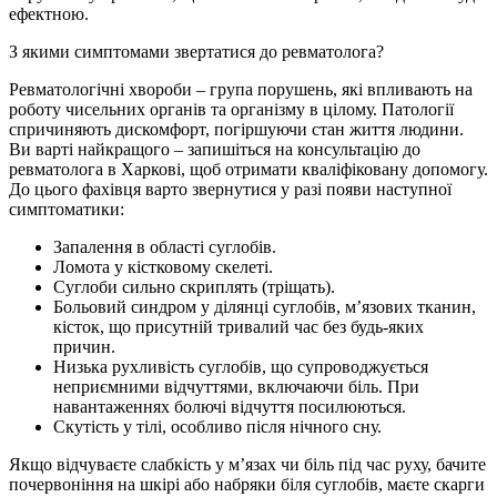
ефектною.
З якими симптомами звертатися до ревматолога?
Ревматологічні хвороби – група порушень, які впливають на
роботу чисельних органів та організму в цілому. Патології
спричиняють дискомфорт, погіршуючи стан життя людини.
Ви варті найкращого – запишіться на консультацію до
ревматолога в Харкові, щоб отримати кваліфіковану допомогу.
До цього фахівця варто звернутися у разі появи наступної
симптоматики:
Запалення в області суглобів.
Ломота у кістковому скелеті.
Суглоби сильно скриплять (тріщать).
Больовий синдром у ділянці суглобів, м’язових тканин,
кісток, що присутній тривалий час без будь-яких
причин.
Низька рухливість суглобів, що супроводжується
неприємними відчуттями, включаючи біль. При
навантаженнях болючі відчуття посилюються.
Скутість у тілі, особливо після нічного сну.
Якщо відчуваєте слабкість у м’язах чи біль під час руху, бачите
почервоніння на шкірі або набряки біля суглобів, маєте скарги