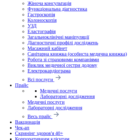
Жіноча консультація
Функціональна діагностика
Гастроскопія
Колоноскопія
УЗД
Еластографія
Загальноклінічні маніпуляції
Діагностичні профілі досліджень
Масажний кабінет
Санітарна книжка (особиста медична книжка)
Робота зі страховими компаніями
Виклик медичної сестри додому
Електрокардіограма
Всі послуги
Прайс
Медичні послуги
Лабораторні дослідження
Медичні послуги
Лабораторні дослідження
Весь прайс
Вакцинація
Чек-ап
Скринінг здоров'я 40+
Корпоративним клієнтам