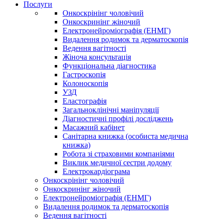
Послуги
Онкоскрінінг чоловічий
Онкоскринінг жіночий
Електронейроміографія (ЕНМГ)
Видалення родимок та дерматоскопія
Ведення вагітності
Жіноча консультація
Функціональна діагностика
Гастроскопія
Колоноскопія
УЗД
Еластографія
Загальноклінічні маніпуляції
Діагностичні профілі досліджень
Масажний кабінет
Санітарна книжка (особиста медична
книжка)
Робота зі страховими компаніями
Виклик медичної сестри додому
Електрокардіограма
Онкоскрінінг чоловічий
Онкоскринінг жіночий
Електронейроміографія (ЕНМГ)
Видалення родимок та дерматоскопія
Ведення вагітності