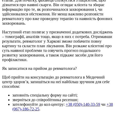
етапів. Для початку, фахівець спілкується з пацієнтом, щоб
дізнатися про наявні скарги. Він оглядає клієнта та збирає
інформацію про те, як розпочиналося захворювання і, чи
здійснювалися обстеження. Не менш важливо розповісти
ревматологу про вже проведену терапію та наявність фонових
захворювань.
Наступний етап полягає у призначенні додаткових досліджень
– томографії, аналізів тощо, якщо в них є потреба. Отримавши
результати, ревматолог у Харкові зможе побачити повну
картину та скласти план лікування. Він розкаже клієнтові про
суть наявної проблеми та озвучить прогноз подальшого
розвитку захворювання, а також підкаже засоби для його
профілактики.
Як записатися на прийом до ревматолога?
Щоб прийти на консультацію до ревматолога в Медичний
центр здоров’я, запишіться на неї найбільш зручним для себе
способом:
заповніть спеціальну форму на сайті;
зверніться до співробітника ресепшн;
зателефонуйте до кол-центру:
+38 (050)-140-33-59
чи
+38
(067)-186-72-25
.