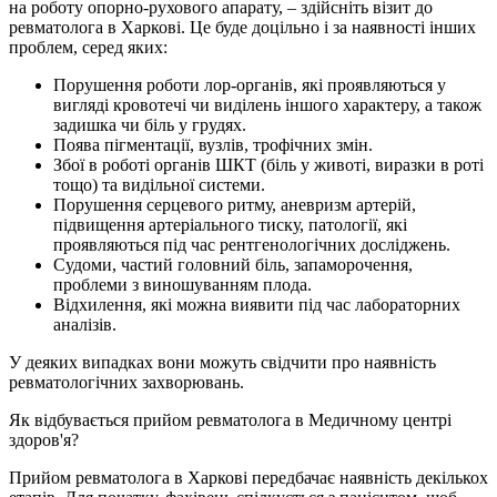
на роботу опорно-рухового апарату, – здійсніть візит до
ревматолога в Харкові. Це буде доцільно і за наявності інших
проблем, серед яких:
Порушення роботи лор-органів, які проявляються у
вигляді кровотечі чи виділень іншого характеру, а також
задишка чи біль у грудях.
Поява пігментації, вузлів, трофічних змін.
Збої в роботі органів ШКТ (біль у животі, виразки в роті
тощо) та видільної системи.
Порушення серцевого ритму, аневризм артерій,
підвищення артеріального тиску, патології, які
проявляються під час рентгенологічних досліджень.
Судоми, частий головний біль, запаморочення,
проблеми з виношуванням плода.
Відхилення, які можна виявити під час лабораторних
аналізів.
У деяких випадках вони можуть свідчити про наявність
ревматологічних захворювань.
Як відбувається прийом ревматолога в Медичному центрі
здоров'я?
Прийом ревматолога в Харкові передбачає наявність декількох