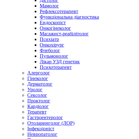
Дієтолог
Мамолог
Рефлексотерапевт
Функціональна діагностика
Ендоскопіст
Онкогінеколог
Масажист-реабілітолог
Психіатр
Онкохірург
Флеболог
Пульмонолог
Лікар УЗД генетик
Психотерапевт
Алерголог
Гінеколог
Дерматолог
Уролог
Сексолог
Проктолог
Кардіолог
Терапевт
Гастроентеролог
Отоларинголог (ЛОР)
Інфекціоніст
Невропатолог