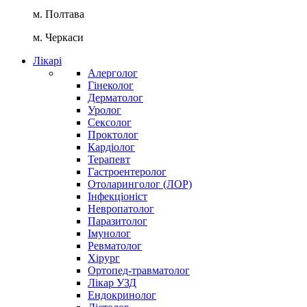
м. Полтава
м. Черкаси
Лікарі
Алерголог
Гінеколог
Дерматолог
Уролог
Сексолог
Проктолог
Кардіолог
Терапевт
Гастроентеролог
Отоларинголог (ЛОР)
Інфекціоніст
Невропатолог
Паразитолог
Імунолог
Ревматолог
Хірург
Ортопед-травматолог
Лікар УЗД
Ендокринолог