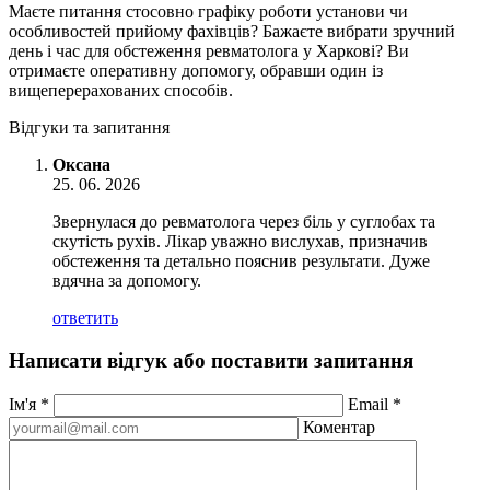
Маєте питання стосовно графіку роботи установи чи
особливостей прийому фахівців? Бажаєте вибрати зручний
день і час для обстеження ревматолога у Харкові? Ви
отримаєте оперативну допомогу, обравши один із
вищеперерахованих способів.
Відгуки та запитання
Оксана
25. 06. 2026
Звернулася до ревматолога через біль у суглобах та
скутість рухів. Лікар уважно вислухав, призначив
обстеження та детально пояснив результати. Дуже
вдячна за допомогу.
ответить
Написати відгук або поставити запитання
Ім'я
*
Email
*
Коментар