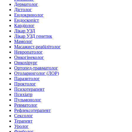
Дерматолог
Дієтолог
Ендокринолог
Ендоскопіст
Кардіолог
Лікар УЗД
Лікар УЗД генетик
Мамолог
Масажист-реабілітолог
Невропатолог
Онкогінеколог
Онкохірург
Ортопед-травматолог
Отоларинголог (ЛОР)
Паразитолог
Проктолог
Психотерапевт
Психіатр
Пульмонолог
Ревматолог
Рефлексотерапевт
Сексолог
Терапевт
Уролог
Флеболог