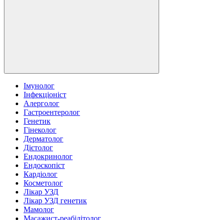
Імунолог
Інфекціоніст
Алерголог
Гастроентеролог
Генетик
Гінеколог
Дерматолог
Дієтолог
Ендокринолог
Ендоскопіст
Кардіолог
Косметолог
Лікар УЗД
Лікар УЗД генетик
Мамолог
Масажист-реабілітолог