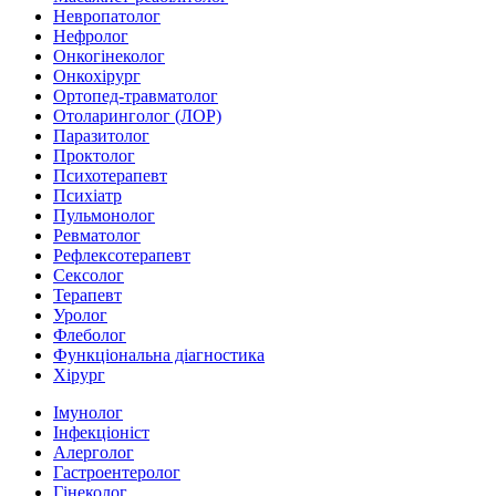
Невропатолог
Нефролог
Онкогінеколог
Онкохірург
Ортопед-травматолог
Отоларинголог (ЛОР)
Паразитолог
Проктолог
Психотерапевт
Психіатр
Пульмонолог
Ревматолог
Рефлексотерапевт
Сексолог
Терапевт
Уролог
Флеболог
Функціональна діагностика
Хірург
Імунолог
Інфекціоніст
Алерголог
Гастроентеролог
Гінеколог