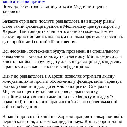
записатися на прийом
Чому до ревматолога записуються в Медичний центр
здоров'я?
Бажаєте отримати послуги ревматолога на вищому рівні?
Саме такий фахівець працює в Медичному центрі здоров’я у
Харкові. Він говорить з пацієнтом однією мовою, тож не
тільки вірно поставить діагноз, а й цілком зрозуміло пояснить
суть проблеми і способи її вирішення.
Всі необхідні обстеження будуть проведені на спеціальному
обладнанні – високоточному та сучасному. Ми підберемо для
клієнта найбільш зручну дату для консультації та досліджень.
Працюємо для вас – якісно й конфіденційно.
Візит до ревматолога в Харкові дозволяє отримати якісну
консультацію та пройти обстеження у фахівця, який гарантує
індивідуальний підхід до кожного пацієнта. Спеціаліст
Медичного центру здоров’я проведе діагностику,
ознайомиться з висновками інших фахівців (у випадку їх
наявності) та поставить правильний діагноз після зваженої
оцінки всіх даних.
В нашій приватній клініці в Харкові працюють лікарі вищої та
першої категорії, а також кандидати наук. Вони доброзичливі
й делікатні, дбайливо поводяться з кожним пацієнтом.