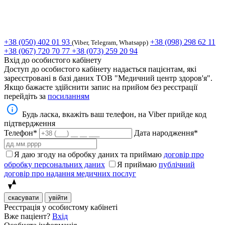
+38 (050) 402 01 93
+38 (098) 298 62 11
(Viber, Telegram, Whatsapp)
+38 (067) 720 70 77
+38 (073) 259 20 94
Вхід до особистого кабінету
Доступ до особистого кабінету надається пацієнтам, які
зареєстровані в базі даних ТОВ "Медичний центр здоров'я".
Якщо бажаєте здійснити запис на прийом без реєстрації
перейдіть за
посиланням
Будь ласка, вкажіть ваш телефон, на Viber прийде код
підтвердження
Телефон*
Дата народження*
Я даю згоду на обробку даних та приймаю
договір про
обробку персональних даних
Я приймаю
публічний
договір про надання медичних послуг
скасувати
увійти
Реєстрація у особистому кабінеті
Вже паціент?
Вхід