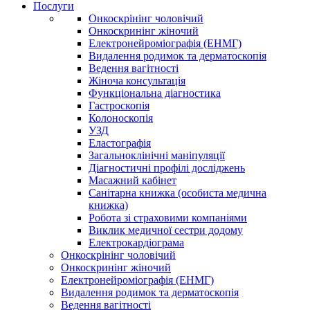
Послуги
Онкоскрінінг чоловічий
Онкоскринінг жіночий
Електронейроміографія (ЕНМГ)
Видалення родимок та дерматоскопія
Ведення вагітності
Жіноча консультація
Функціональна діагностика
Гастроскопія
Колоноскопія
УЗД
Еластографія
Загальноклінічні маніпуляції
Діагностичні профілі досліджень
Масажний кабінет
Санітарна книжка (особиста медична
книжка)
Робота зі страховими компаніями
Виклик медичної сестри додому
Електрокардіограма
Онкоскрінінг чоловічий
Онкоскринінг жіночий
Електронейроміографія (ЕНМГ)
Видалення родимок та дерматоскопія
Ведення вагітності