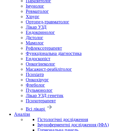
Паразитолог
Імунолог
Ревматолог
Хірург
Ортопед-травматолог
Лікар УЗД
Ендокринолог
Дієтолог
Мамолог
Рефлексотерапевт
Функціональна діагностика
Ендоскопіст
Онкогінеколог
Масажист-реабілітолог
Психіатр
Онкохірург
Флеболог
Пульмонолог
Лікар УЗД генетик
Психотерапевт
Всі лікарі
Аналізи
Гістологічні дослідження
Імуноферментні дослідження (ІФА)
Гормональна панель