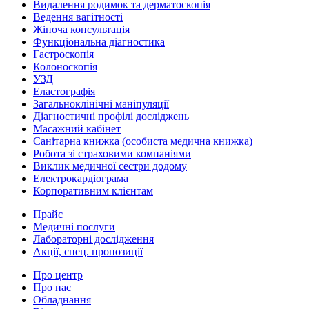
Видалення родимок та дерматоскопія
Ведення вагітності
Жіноча консультація
Функціональна діагностика
Гастроскопія
Колоноскопія
УЗД
Еластографія
Загальноклінічні маніпуляції
Діагностичні профілі досліджень
Масажний кабінет
Санітарна книжка (особиста медична книжка)
Робота зі страховими компаніями
Виклик медичної сестри додому
Електрокардіограма
Корпоративним клієнтам
Прайс
Медичні послуги
Лабораторні дослідження
Акції, спец. пропозиції
Про центр
Про нас
Обладнання