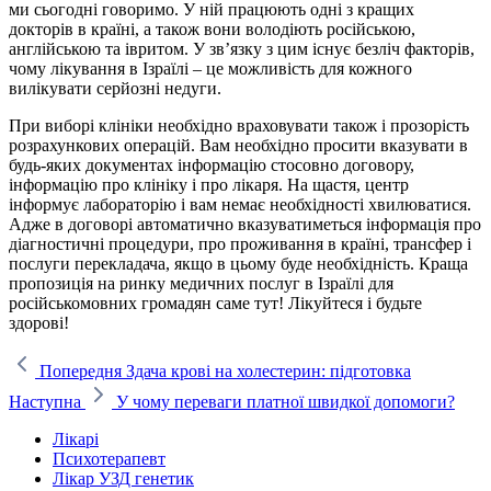
ми сьогодні говоримо. У ній працюють одні з кращих
докторів в країні, а також вони володіють російською,
англійською та івритом. У зв’язку з цим існує безліч факторів,
чому лікування в Ізраїлі – це можливість для кожного
вилікувати серйозні недуги.
При виборі клініки необхідно враховувати також і прозорість
розрахункових операцій. Вам необхідно просити вказувати в
будь-яких документах інформацію стосовно договору,
інформацію про клініку і про лікаря. На щастя, центр
інформує лабораторію і вам немає необхідності хвилюватися.
Адже в договорі автоматично вказуватиметься інформація про
діагностичні процедури, про проживання в країні, трансфер і
послуги перекладача, якщо в цьому буде необхідність. Краща
пропозиція на ринку медичних послуг в Ізраїлі для
російськомовних громадян саме тут! Лікуйтеся і будьте
здорові!
Попередня
Здача крові на холестерин: підготовка
Наступна
У чому переваги платної швидкої допомоги?
Лікарі
Психотерапевт
Лікар УЗД генетик