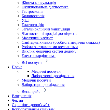
Жіноча консультація
Функціональна діагностика
Гастроскопія
Колоноскопія
УЗД
Еластографія
Загальноклінічні маніпуляції
Діагностичні профілі досліджень
Масажний кабінет
Санітарна книжка (особиста медична книжка)
Робота зі страховими компаніями
Виклик медичної сестри додому
Електрокардіограма
Всі послуги
Прайс
Медичні послуги
Лабораторні дослідження
Медичні послуги
Лабораторні дослідження
Весь прайс
Вакцинація
Чек-ап
Скринінг здоров'я 40+
Корпоративним клієнтам