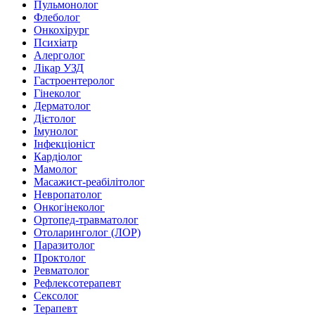
Пульмонолог
Флеболог
Онкохірург
Психіатр
Алерголог
Лікар УЗД
Гастроентеролог
Гінеколог
Дерматолог
Дієтолог
Імунолог
Інфекціоніст
Кардіолог
Мамолог
Масажист-реабілітолог
Невропатолог
Онкогінеколог
Ортопед-травматолог
Отоларинголог (ЛОР)
Паразитолог
Проктолог
Ревматолог
Рефлексотерапевт
Сексолог
Терапевт