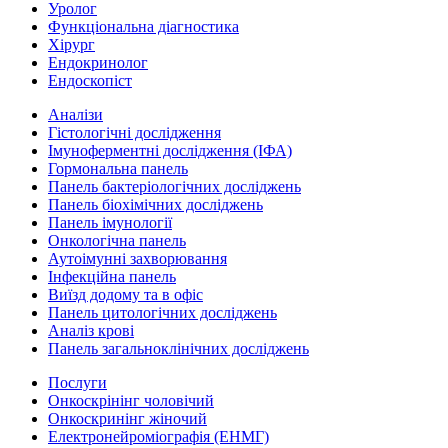
Уролог
Функціональна діагностика
Хірург
Ендокринолог
Ендоскопіст
Аналізи
Гістологічні дослідження
Імуноферментні дослідження (ІФА)
Гормональна панель
Панель бактеріологічних досліджень
Панель біохімічних досліджень
Панель імунології
Онкологічна панель
Аутоімунні захворювання
Інфекційна панель
Виїзд додому та в офіс
Панель цитологічних досліджень
Аналіз крові
Панель загальноклінічних досліджень
Послуги
Онкоскрінінг чоловічий
Онкоскринінг жіночий
Електронейроміографія (ЕНМГ)