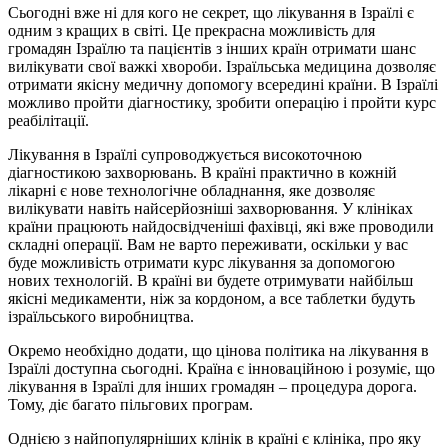
Сьогодні вже ні для кого не секрет, що лікування в Ізраїлі є
одним з кращих в світі. Це прекрасна можливість для
громадян Ізраїлю та пацієнтів з інших країн отримати шанс
вилікувати свої важкі хвороби. Ізраїльська медицина дозволяє
отримати якісну медичну допомогу всередині країни. В Ізраїлі
можливо пройти діагностику, зробити операцію і пройти курс
реабілітації.
Лікування в Ізраїлі супроводжується високоточною
діагностикою захворювань. В країні практично в кожній
лікарні є нове технологічне обладнання, яке дозволяє
вилікувати навіть найсерйозніші захворювання. У клініках
країни працюють найдосвідченіші фахівці, які вже проводили
складні операції. Вам не варто переживати, оскільки у вас
буде можливість отримати курс лікування за допомогою
нових технологій. В країні ви будете отримувати найбільш
якісні медикаменти, ніж за кордоном, а все таблетки будуть
ізраїльського виробництва.
Окремо необхідно додати, що цінова політика на лікування в
Ізраїлі доступна сьогодні. Країна є інноваційною і розуміє, що
лікування в Ізраїлі для інших громадян – процедура дорога.
Тому, діє багато пільгових програм.
Однією з найпопулярніших клінік в країні є клініка, про яку