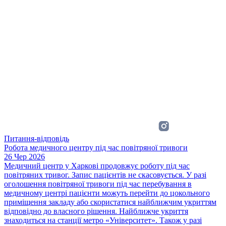
Питання-відповідь
Робота медичного центру під час повітряної тривоги
26 Чер 2026
Медичний центр у Харкові продовжує роботу під час
повітряних тривог. Запис пацієнтів не скасовується. У разі
оголошення повітряної тривоги під час перебування в
медичному центрі пацієнти можуть перейти до цокольного
приміщення закладу або скористатися найближчим укриттям
відповідно до власного рішення. Найближче укриття
знаходиться на станції метро «Університет». Також у разі