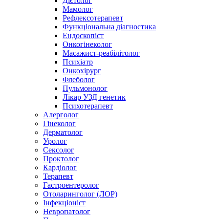
Дієтолог
Мамолог
Рефлексотерапевт
Функціональна діагностика
Ендоскопіст
Онкогінеколог
Масажист-реабілітолог
Психіатр
Онкохірург
Флеболог
Пульмонолог
Лікар УЗД генетик
Психотерапевт
Алерголог
Гінеколог
Дерматолог
Уролог
Сексолог
Проктолог
Кардіолог
Терапевт
Гастроентеролог
Отоларинголог (ЛОР)
Інфекціоніст
Невропатолог