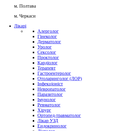
м. Полтава
м. Черкаси
Лікарі
Алерголог
Гінеколог
Дерматолог
Уролог
Сексолог
Проктолог
Кардіолог
Терапевт
Гастроентеролог
Отоларинголог (ЛОР)
Інфекціоніст
Невропатолог
Паразитолог
Імунолог
Ревматолог
Хірург
Ортопед-травматолог
Лікар УЗД
Ендокринолог