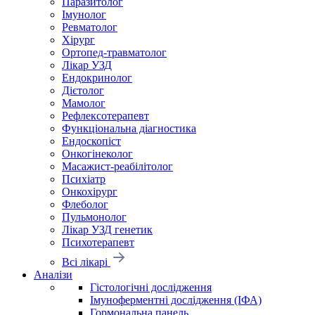
Паразитолог
Імунолог
Ревматолог
Хірург
Ортопед-травматолог
Лікар УЗД
Ендокринолог
Дієтолог
Мамолог
Рефлексотерапевт
Функціональна діагностика
Ендоскопіст
Онкогінеколог
Масажист-реабілітолог
Психіатр
Онкохірург
Флеболог
Пульмонолог
Лікар УЗД генетик
Психотерапевт
Всі лікарі
Аналізи
Гістологічні дослідження
Імуноферментні дослідження (ІФА)
Гормональна панель