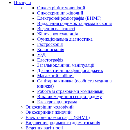
Послуги
Онкоскрінінг чоловічий
Онкоскринінг жіночий
Електронейроміографія (ЕНМГ)
Видалення родимок та дерматоскопія
Ведення вагітності
Жіноча консультація
Функціональна діагностика
Гастроскопія
Колоноскопія
УЗД
Еластографія
Загальноклінічні маніпуляції
Діагностичні профілі досліджень
Масажний кабінет
Санітарна книжка (особиста медична
книжка)
Робота зі страховими компаніями
Виклик медичної сестри додому
Електрокардіограма
Онкоскрінінг чоловічий
Онкоскринінг жіночий
Електронейроміографія (ЕНМГ)
Видалення родимок та дерматоскопія
Ведення вагітності