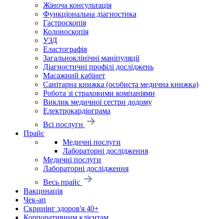
Жіноча консультація
Функціональна діагностика
Гастроскопія
Колоноскопія
УЗД
Еластографія
Загальноклінічні маніпуляції
Діагностичні профілі досліджень
Масажний кабінет
Санітарна книжка (особиста медична книжка)
Робота зі страховими компаніями
Виклик медичної сестри додому
Електрокардіограма
Всі послуги
Прайс
Медичні послуги
Лабораторні дослідження
Медичні послуги
Лабораторні дослідження
Весь прайс
Вакцинація
Чек-ап
Скринінг здоров'я 40+
Корпоративним клієнтам