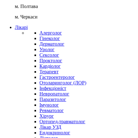
м. Полтава
м. Черкаси
Лікарі
Алерголог
Гінеколог
Дерматолог
Уролог
Сексолог
Проктолог
Кардіолог
Терапевт
Гастроентеролог
Отоларинголог (ЛОР)
Інфекціоніст
Невропатолог
Паразитолог
Імунолог
Ревматолог
Хірург
Ортопед-травматолог
Лікар УЗД
Ендокринолог