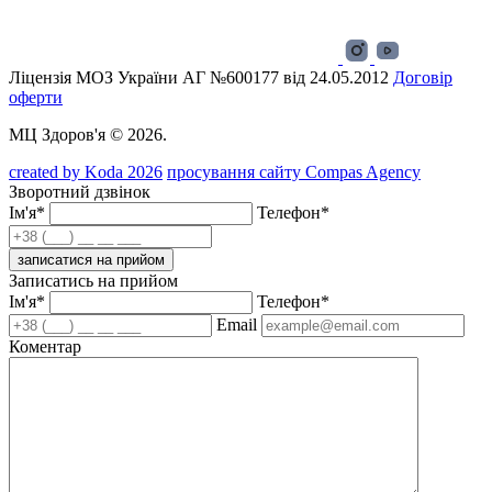
Ліцензія МОЗ України АГ №600177 від 24.05.2012
Договір
оферти
МЦ Здоров'я © 2026.
created by Koda 2026
просування сайту Compas Agency
Зворотний дзвінок
Ім'я*
Телефон*
записатися на прийом
Записатись на прийом
Ім'я*
Телефон*
Email
Коментар