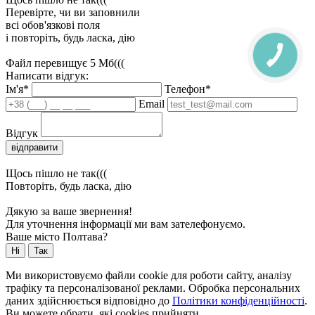
Перевірте, чи ви заповнили
всі обов'язкові поля
і повторіть, будь ласка, дію
Файл перевищує 5 Мб(((
Написати відгук:
Ім'я*
Телефон*
Email
Відгук
відправити
Щось пішло не так(((
Повторіть, будь ласка, дію
Дякую за ваше звернення!
Для уточнення інформації ми вам зателефонуємо.
Ваше місто Полтава?
Ні
Так
Ми використовуємо файли cookie для роботи сайту, аналізу
трафіку та персоналізованої реклами. Обробка персональних
даних здійснюється відповідно до
Політики конфіденційності
.
Ви можете обрати, які cookies прийняти.