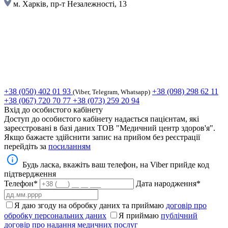
м. Харків, пр-т Незалежності, 13
+38 (050) 402 01 93
+38 (098) 298 62 11
(Viber, Telegram, Whatsapp)
+38 (067) 720 70 77
+38 (073) 259 20 94
Вхід до особистого кабінету
Доступ до особистого кабінету надається пацієнтам, які
зареєстровані в базі даних ТОВ "Медичний центр здоров'я".
Якщо бажаєте здійснити запис на прийом без реєстрації
перейдіть за
посиланням
Будь ласка, вкажіть ваш телефон, на Viber прийде код
підтвердження
Телефон*
Дата народження*
Я даю згоду на обробку даних та приймаю
договір про
обробку персональних даних
Я приймаю
публічний
договір про надання медичних послуг