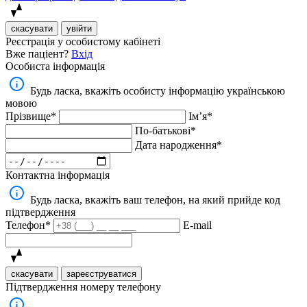
скасувати
увійти
Реєстрація у особистому кабінеті
Вже паціент?
Вхід
Особиста інформація
Будь ласка, вкажіть особисту інформацію українською
мовою
Прізвище*
Імʼя*
По-батькові*
Дата народження*
Контактна інформація
Будь ласка, вкажіть ваш телефон, на який прийде код
підтвердження
Телефон*
E-mail
скасувати
зареєструватися
Підтвердження номеру телефону