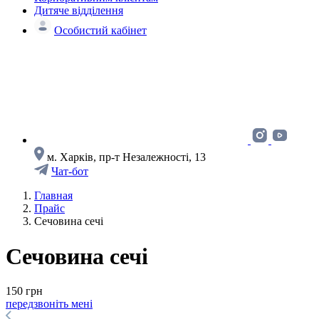
Дитяче відділення
Особистий кабінет
м. Харків, пр-т Незалежності, 13
Чат-бот
Главная
Прайс
Сечовина сечі
Сечовина сечі
150 грн
передзвоніть мені