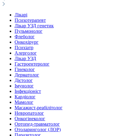
Лікарі
Психотерапевт
Лікар УЗД генетик
Пульмонолог
Флеболог
Онкохірург
Психіатр
Алерголог
Лікар УЗД
Гастроентеролог
Гінеколог
Дерматолог
Дієтолог
Імунолог
Інфекціоніст
Кардіолог
Мамолог
Масажист-реабілітолог
Невропатолог
Онкогінеколог
Ортопед-травматолог
Отоларинголог (ЛОР)
Паразитолог