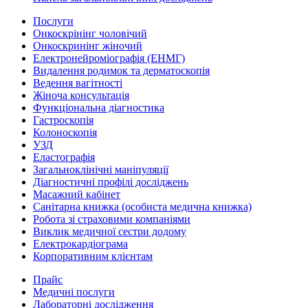
Послуги
Онкоскрінінг чоловічий
Онкоскринінг жіночий
Електронейроміографія (ЕНМГ)
Видалення родимок та дерматоскопія
Ведення вагітності
Жіноча консультація
Функціональна діагностика
Гастроскопія
Колоноскопія
УЗД
Еластографія
Загальноклінічні маніпуляції
Діагностичні профілі досліджень
Масажний кабінет
Санітарна книжка (особиста медична книжка)
Робота зі страховими компаніями
Виклик медичної сестри додому
Електрокардіограма
Корпоративним клієнтам
Прайс
Медичні послуги
Лабораторні дослідження