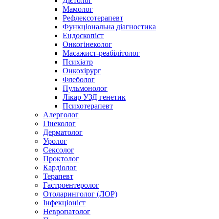
Дієтолог
Мамолог
Рефлексотерапевт
Функціональна діагностика
Ендоскопіст
Онкогінеколог
Масажист-реабілітолог
Психіатр
Онкохірург
Флеболог
Пульмонолог
Лікар УЗД генетик
Психотерапевт
Алерголог
Гінеколог
Дерматолог
Уролог
Сексолог
Проктолог
Кардіолог
Терапевт
Гастроентеролог
Отоларинголог (ЛОР)
Інфекціоніст
Невропатолог