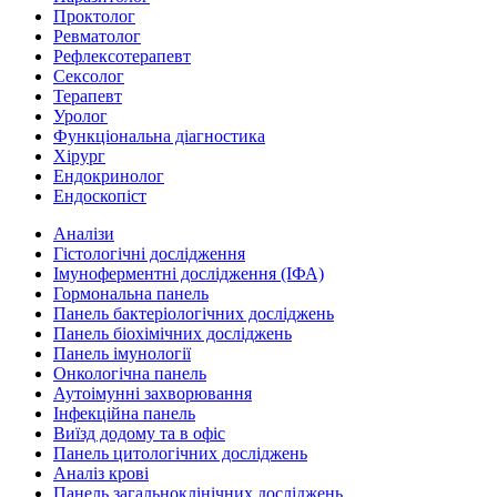
Проктолог
Ревматолог
Рефлексотерапевт
Сексолог
Терапевт
Уролог
Функціональна діагностика
Хірург
Ендокринолог
Ендоскопіст
Аналізи
Гістологічні дослідження
Імуноферментні дослідження (ІФА)
Гормональна панель
Панель бактеріологічних досліджень
Панель біохімічних досліджень
Панель імунології
Онкологічна панель
Аутоімунні захворювання
Інфекційна панель
Виїзд додому та в офіс
Панель цитологічних досліджень
Аналіз крові
Панель загальноклінічних досліджень