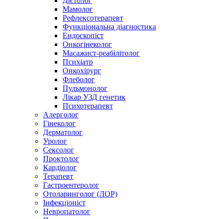
Дієтолог
Мамолог
Рефлексотерапевт
Функціональна діагностика
Ендоскопіст
Онкогінеколог
Масажист-реабілітолог
Психіатр
Онкохірург
Флеболог
Пульмонолог
Лікар УЗД генетик
Психотерапевт
Алерголог
Гінеколог
Дерматолог
Уролог
Сексолог
Проктолог
Кардіолог
Терапевт
Гастроентеролог
Отоларинголог (ЛОР)
Інфекціоніст
Невропатолог