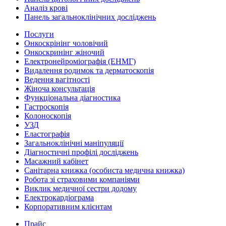
Аналіз крові
Панель загальноклінічних досліджень
Послуги
Онкоскрінінг чоловічий
Онкоскринінг жіночий
Електронейроміографія (ЕНМГ)
Видалення родимок та дерматоскопія
Ведення вагітності
Жіноча консультація
Функціональна діагностика
Гастроскопія
Колоноскопія
УЗД
Еластографія
Загальноклінічні маніпуляції
Діагностичні профілі досліджень
Масажний кабінет
Санітарна книжка (особиста медична книжка)
Робота зі страховими компаніями
Виклик медичної сестри додому
Електрокардіограма
Корпоративним клієнтам
Прайс