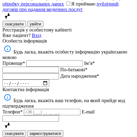
обробку персональних даних
Я приймаю
публічний
договір про надання медичних послуг
скасувати
увійти
Реєстрація у особистому кабінеті
Вже паціент?
Вхід
Особиста інформація
Будь ласка, вкажіть особисту інформацію українською
мовою
Прізвище*
Імʼя*
По-батькові*
Дата народження*
Контактна інформація
Будь ласка, вкажіть ваш телефон, на який прийде код
підтвердження
Телефон*
E-mail
скасувати
зареєструватися