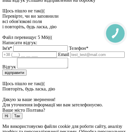
Ваш відгук успішно відправлений на обробку
Щось пішло не так(((
Перевірте, чи ви заповнили
всі обов'язкові поля
і повторіть, будь ласка, дію
Файл перевищує 5 Мб(((
Написати відгук:
Ім'я*
Телефон*
Email
Відгук
відправити
Щось пішло не так(((
Повторіть, будь ласка, дію
Дякую за ваше звернення!
Для уточнення інформації ми вам зателефонуємо.
Ваше місто Полтава?
Ні
Так
Ми використовуємо файли cookie для роботи сайту, аналізу
трафіку та персоналізованої реклами. Обробка персональних