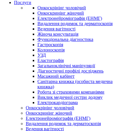
Послуги
Онкоскрінінг чоловічий
Онкоскринінг жіночий
Електронейроміографія (ЕНМГ)
Видалення родимок та дерматоскопія
Ведення вагітності
Жіноча консультація
Функціональна діагностика
Гастроскопія
Колоноскопія
УЗД
Еластографія
Загальноклінічні маніпуляції
Діагностичні профілі досліджень
Масажний кабінет
Санітарна книжка (особиста медична
книжка)
Робота зі страховими компаніями
Виклик медичної сестри додому
Електрокардіограма
Онкоскрінінг чоловічий
Онкоскринінг жіночий
Електронейроміографія (ЕНМГ)
Видалення родимок та дерматоскопія
Ведення вагітності