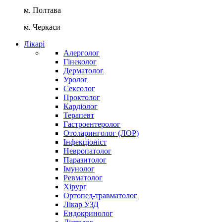
м. Полтава
м. Черкаси
Лікарі
Алерголог
Гінеколог
Дерматолог
Уролог
Сексолог
Проктолог
Кардіолог
Терапевт
Гастроентеролог
Отоларинголог (ЛОР)
Інфекціоніст
Невропатолог
Паразитолог
Імунолог
Ревматолог
Хірург
Ортопед-травматолог
Лікар УЗД
Ендокринолог