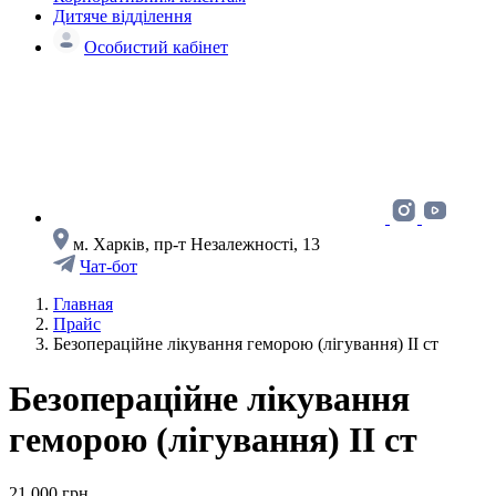
Дитяче відділення
Особистий кабінет
м. Харків, пр-т Незалежності, 13
Чат-бот
Главная
Прайс
Безопераційне лікування геморою (лігування) ІI ст
Безопераційне лікування
геморою (лігування) ІI ст
21 000 грн