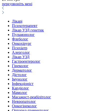
передзвоніть мені
Лікарі
Психотерапевт
Лікар УЗД генетик
Пульмонолог
Флеболог
Онкохірург
Психіатр
Алерголог
Лікар УЗД
Гастроентеролог
Гінеколог
Дерматолог
Дієтолог
Імунолог
Інфекціоніст
Кардіолог
Мамолог
Масажист-реабілітолог
Невропатолог
Онкогінеколог
Ортопед-травматолог