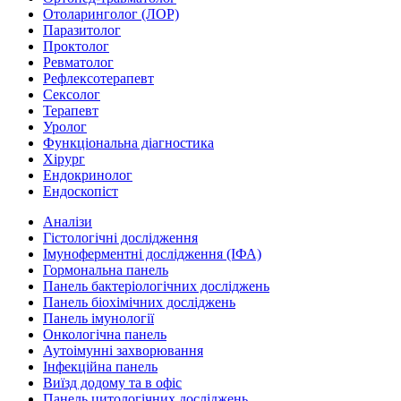
Отоларинголог (ЛОР)
Паразитолог
Проктолог
Ревматолог
Рефлексотерапевт
Сексолог
Терапевт
Уролог
Функціональна діагностика
Хірург
Ендокринолог
Ендоскопіст
Аналізи
Гістологічні дослідження
Імуноферментні дослідження (ІФА)
Гормональна панель
Панель бактеріологічних досліджень
Панель біохімічних досліджень
Панель імунології
Онкологічна панель
Аутоімунні захворювання
Інфекційна панель
Виїзд додому та в офіс
Панель цитологічних досліджень