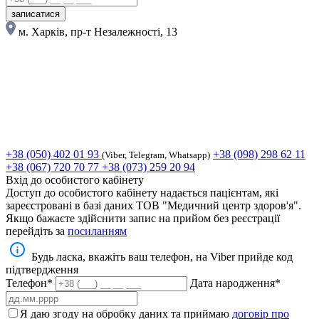
записатися
м. Харків, пр-т Незалежності, 13
+38 (050) 402 01 93
+38 (098) 298 62 11
(Viber, Telegram, Whatsapp)
+38 (067) 720 70 77
+38 (073) 259 20 94
Вхід до особистого кабінету
Доступ до особистого кабінету надається пацієнтам, які
зареєстровані в базі даних ТОВ "Медичний центр здоров'я".
Якщо бажаєте здійснити запис на прийом без реєстрації
перейдіть за
посиланням
Будь ласка, вкажіть ваш телефон, на Viber прийде код
підтвердження
Телефон*
Дата народження*
Я даю згоду на обробку даних та приймаю
договір про