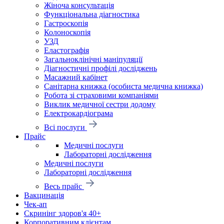
Жіноча консультація
Функціональна діагностика
Гастроскопія
Колоноскопія
УЗД
Еластографія
Загальноклінічні маніпуляції
Діагностичні профілі досліджень
Масажний кабінет
Санітарна книжка (особиста медична книжка)
Робота зі страховими компаніями
Виклик медичної сестри додому
Електрокардіограма
Всі послуги
Прайс
Медичні послуги
Лабораторні дослідження
Медичні послуги
Лабораторні дослідження
Весь прайс
Вакцинація
Чек-ап
Скринінг здоров'я 40+
Корпоративним клієнтам