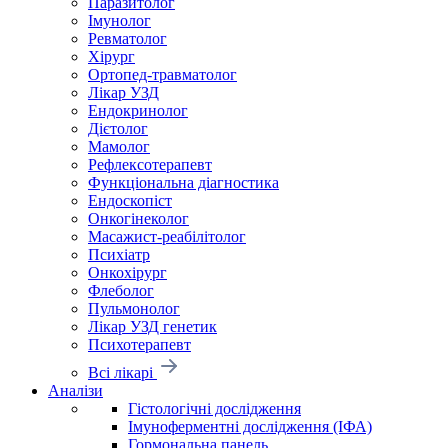
Паразитолог
Імунолог
Ревматолог
Хірург
Ортопед-травматолог
Лікар УЗД
Ендокринолог
Дієтолог
Мамолог
Рефлексотерапевт
Функціональна діагностика
Ендоскопіст
Онкогінеколог
Масажист-реабілітолог
Психіатр
Онкохірург
Флеболог
Пульмонолог
Лікар УЗД генетик
Психотерапевт
Всі лікарі
Аналізи
Гістологічні дослідження
Імуноферментні дослідження (ІФА)
Гормональна панель