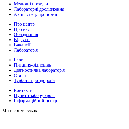
Медичні послуги
Лабораторні дослідження
Акції, спец. пропозиції
Про центр
Про нас
Обладнання
Відгуки
Вакансії
Лабораторія
Блог
Питання-відповідь
Діагностична лабораторія
Статті
Турбота про здоров'я
Контакти
Пункти забору крові
Інформаційний центр
Ми в соцмережах