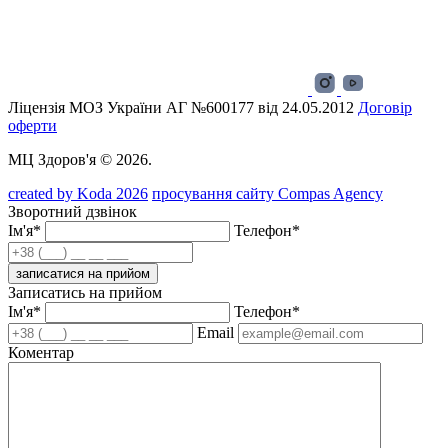
Ліцензія МОЗ України АГ №600177 від 24.05.2012
Договір
оферти
МЦ Здоров'я © 2026.
created by Koda 2026
просування сайту Compas Agency
Зворотний дзвінок
Ім'я*
Телефон*
записатися на прийом
Записатись на прийом
Ім'я*
Телефон*
Email
Коментар