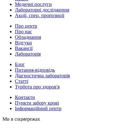
Медичні послуги
Лабораторні дослідження
Акції, спец. пропозиції
Про центр
Про нас
Обладнання
Відгуки
Вакансії
Лабораторія
Блог
Питання-відповідь
Діагностична лабораторія
Статті
Турбота про здоров'я
Контакти
Пункти забору крові
Інформаційний центр
Ми в соцмережах