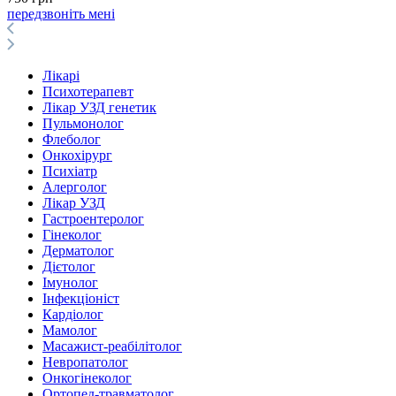
передзвоніть мені
Лікарі
Психотерапевт
Лікар УЗД генетик
Пульмонолог
Флеболог
Онкохірург
Психіатр
Алерголог
Лікар УЗД
Гастроентеролог
Гінеколог
Дерматолог
Дієтолог
Імунолог
Інфекціоніст
Кардіолог
Мамолог
Масажист-реабілітолог
Невропатолог
Онкогінеколог
Ортопед-травматолог