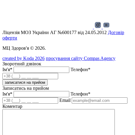
Ліцензія МОЗ України АГ №600177 від 24.05.2012
Договір
оферти
МЦ Здоров'я © 2026.
created by Koda 2026
просування сайту Compas Agency
Зворотний дзвінок
Ім'я*
Телефон*
записатися на прийом
Записатись на прийом
Ім'я*
Телефон*
Email
Коментар