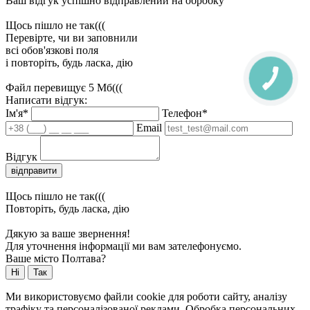
Ваш відгук успішно відправлений на обробку
Щось пішло не так(((
Перевірте, чи ви заповнили
всі обов'язкові поля
і повторіть, будь ласка, дію
Файл перевищує 5 Мб(((
Написати відгук:
Ім'я*
Телефон*
Email
Відгук
відправити
Щось пішло не так(((
Повторіть, будь ласка, дію
Дякую за ваше звернення!
Для уточнення інформації ми вам зателефонуємо.
Ваше місто Полтава?
Ні
Так
Ми використовуємо файли cookie для роботи сайту, аналізу
трафіку та персоналізованої реклами. Обробка персональних