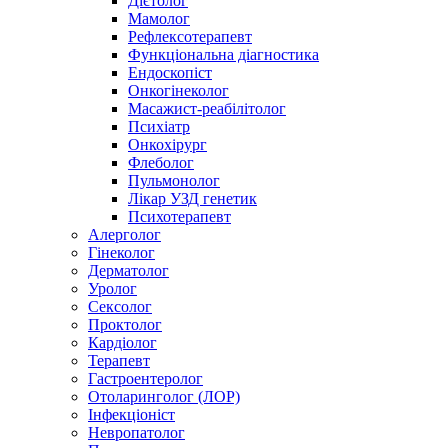
Дієтолог
Мамолог
Рефлексотерапевт
Функціональна діагностика
Ендоскопіст
Онкогінеколог
Масажист-реабілітолог
Психіатр
Онкохірург
Флеболог
Пульмонолог
Лікар УЗД генетик
Психотерапевт
Алерголог
Гінеколог
Дерматолог
Уролог
Сексолог
Проктолог
Кардіолог
Терапевт
Гастроентеролог
Отоларинголог (ЛОР)
Інфекціоніст
Невропатолог