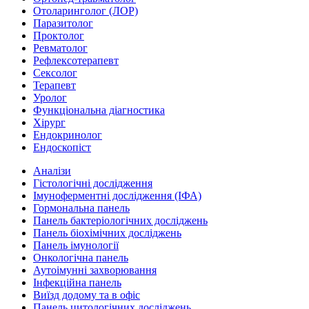
Отоларинголог (ЛОР)
Паразитолог
Проктолог
Ревматолог
Рефлексотерапевт
Сексолог
Терапевт
Уролог
Функціональна діагностика
Хірург
Ендокринолог
Ендоскопіст
Аналізи
Гістологічні дослідження
Імуноферментні дослідження (ІФА)
Гормональна панель
Панель бактеріологічних досліджень
Панель біохімічних досліджень
Панель імунології
Онкологічна панель
Аутоімунні захворювання
Інфекційна панель
Виїзд додому та в офіс
Панель цитологічних досліджень