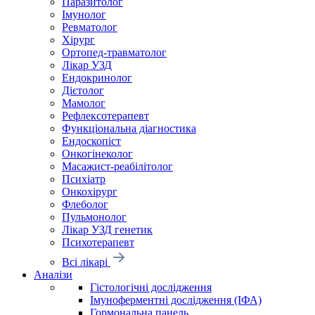
Паразитолог
Імунолог
Ревматолог
Хірург
Ортопед-травматолог
Лікар УЗД
Ендокринолог
Дієтолог
Мамолог
Рефлексотерапевт
Функціональна діагностика
Ендоскопіст
Онкогінеколог
Масажист-реабілітолог
Психіатр
Онкохірург
Флеболог
Пульмонолог
Лікар УЗД генетик
Психотерапевт
Всі лікарі
Аналізи
Гістологічні дослідження
Імуноферментні дослідження (ІФА)
Гормональна панель