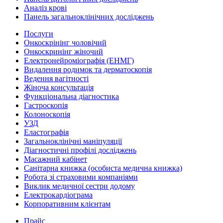
Аналіз крові
Панель загальноклінічних досліджень
Послуги
Онкоскрінінг чоловічий
Онкоскринінг жіночий
Електронейроміографія (ЕНМГ)
Видалення родимок та дерматоскопія
Ведення вагітності
Жіноча консультація
Функціональна діагностика
Гастроскопія
Колоноскопія
УЗД
Еластографія
Загальноклінічні маніпуляції
Діагностичні профілі досліджень
Масажний кабінет
Санітарна книжка (особиста медична книжка)
Робота зі страховими компаніями
Виклик медичної сестри додому
Електрокардіограма
Корпоративним клієнтам
Прайс