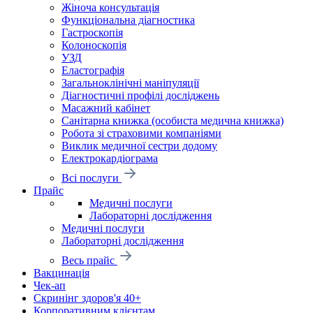
Жіноча консультація
Функціональна діагностика
Гастроскопія
Колоноскопія
УЗД
Еластографія
Загальноклінічні маніпуляції
Діагностичні профілі досліджень
Масажний кабінет
Санітарна книжка (особиста медична книжка)
Робота зі страховими компаніями
Виклик медичної сестри додому
Електрокардіограма
Всі послуги
Прайс
Медичні послуги
Лабораторні дослідження
Медичні послуги
Лабораторні дослідження
Весь прайс
Вакцинація
Чек-ап
Скринінг здоров'я 40+
Корпоративним клієнтам