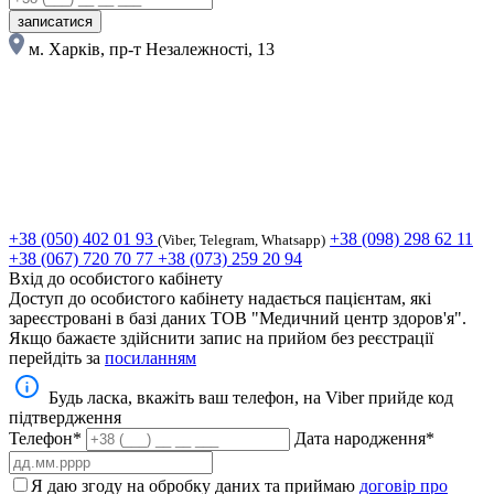
записатися
м. Харків, пр-т Незалежності, 13
+38 (050) 402 01 93
+38 (098) 298 62 11
(Viber, Telegram, Whatsapp)
+38 (067) 720 70 77
+38 (073) 259 20 94
Вхід до особистого кабінету
Доступ до особистого кабінету надається пацієнтам, які
зареєстровані в базі даних ТОВ "Медичний центр здоров'я".
Якщо бажаєте здійснити запис на прийом без реєстрації
перейдіть за
посиланням
Будь ласка, вкажіть ваш телефон, на Viber прийде код
підтвердження
Телефон*
Дата народження*
Я даю згоду на обробку даних та приймаю
договір про