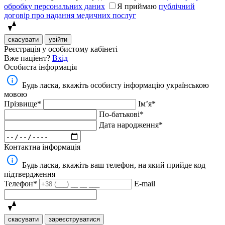
обробку персональних даних
Я приймаю
публічний
договір про надання медичних послуг
скасувати
увійти
Реєстрація у особистому кабінеті
Вже паціент?
Вхід
Особиста інформація
Будь ласка, вкажіть особисту інформацію українською
мовою
Прізвище*
Імʼя*
По-батькові*
Дата народження*
Контактна інформація
Будь ласка, вкажіть ваш телефон, на який прийде код
підтвердження
Телефон*
E-mail
скасувати
зареєструватися