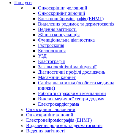
Послуги
Онкоскрінінг чоловічий
Онкоскринінг жіночий
Електронейроміографія (ЕНМГ)
Видалення родимок та дерматоскопія
Ведення вагітності
Жіноча консультація
Функціональна діагностика
Гастроскопія
Колоноскопія
УЗД
Еластографія
Загальноклінічні маніпуляції
Діагностичні профілі досліджень
Масажний кабінет
Санітарна книжка (особиста медична
книжка)
Робота зі страховими компаніями
Виклик медичної сестри додому
Електрокардіограма
Онкоскрінінг чоловічий
Онкоскринінг жіночий
Електронейроміографія (ЕНМГ)
Видалення родимок та дерматоскопія
Ведення вагітності