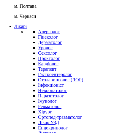
м. Полтава
м. Черкаси
Лікарі
Алерголог
Гінеколог
Дерматолог
Уролог
Сексолог
Проктолог
Кардіолог
Терапевт
Гастроентеролог
Отоларинголог (ЛОР)
Інфекціоніст
Невропатолог
Паразитолог
Імунолог
Ревматолог
Хірург
Ортопед-травматолог
Лікар УЗД
Ендокринолог