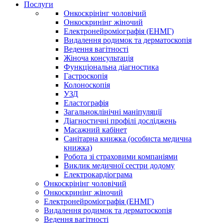
Послуги
Онкоскрінінг чоловічий
Онкоскринінг жіночий
Електронейроміографія (ЕНМГ)
Видалення родимок та дерматоскопія
Ведення вагітності
Жіноча консультація
Функціональна діагностика
Гастроскопія
Колоноскопія
УЗД
Еластографія
Загальноклінічні маніпуляції
Діагностичні профілі досліджень
Масажний кабінет
Санітарна книжка (особиста медична
книжка)
Робота зі страховими компаніями
Виклик медичної сестри додому
Електрокардіограма
Онкоскрінінг чоловічий
Онкоскринінг жіночий
Електронейроміографія (ЕНМГ)
Видалення родимок та дерматоскопія
Ведення вагітності