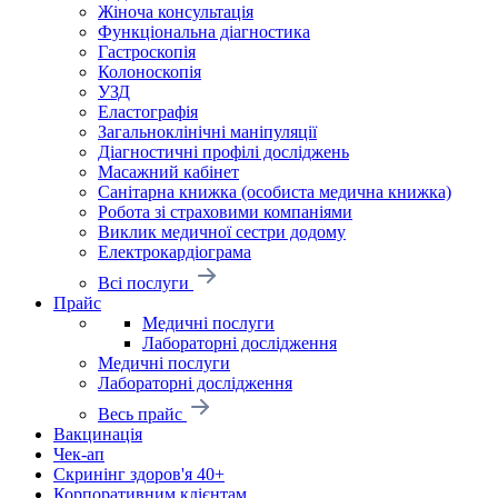
Жіноча консультація
Функціональна діагностика
Гастроскопія
Колоноскопія
УЗД
Еластографія
Загальноклінічні маніпуляції
Діагностичні профілі досліджень
Масажний кабінет
Санітарна книжка (особиста медична книжка)
Робота зі страховими компаніями
Виклик медичної сестри додому
Електрокардіограма
Всі послуги
Прайс
Медичні послуги
Лабораторні дослідження
Медичні послуги
Лабораторні дослідження
Весь прайс
Вакцинація
Чек-ап
Скринінг здоров'я 40+
Корпоративним клієнтам