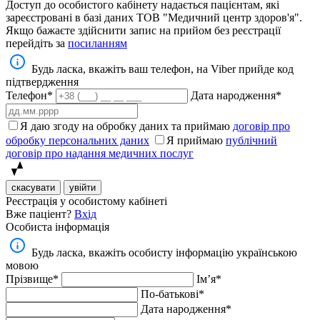
Доступ до особистого кабінету надається пацієнтам, які
зареєстровані в базі даних ТОВ "Медичний центр здоров'я".
Якщо бажаєте здійснити запис на прийом без реєстрації
перейдіть за
посиланням
Будь ласка, вкажіть ваш телефон, на Viber прийде код
підтвердження
Телефон*
Дата народження*
Я даю згоду на обробку даних та приймаю
договір про
обробку персональних даних
Я приймаю
публічний
договір про надання медичних послуг
скасувати
увійти
Реєстрація у особистому кабінеті
Вже паціент?
Вхід
Особиста інформація
Будь ласка, вкажіть особисту інформацію українською
мовою
Прізвище*
Імʼя*
По-батькові*
Дата народження*