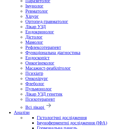
Паразитолог
Імунолог
Ревматолог
Хірург
Ортопед-травматолог
Лікар УЗД
Ендокринолог
Дієтолог
Мамолог
Рефлексотерапевт
Функціональна діагностика
Ендоскопіст
Онкогінеколог
Масажист-реабілітолог
Психіатр
Онкохірург
Флеболог
Пульмонолог
Лікар УЗД генетик
Психотерапевт
Всі лікарі
Аналізи
Гістологічні дослідження
Імуноферментні дослідження (ІФА)
Гормональна панель