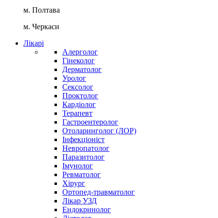
м. Полтава
м. Черкаси
Лікарі
Алерголог
Гінеколог
Дерматолог
Уролог
Сексолог
Проктолог
Кардіолог
Терапевт
Гастроентеролог
Отоларинголог (ЛОР)
Інфекціоніст
Невропатолог
Паразитолог
Імунолог
Ревматолог
Хірург
Ортопед-травматолог
Лікар УЗД
Ендокринолог