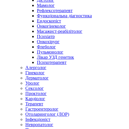
Дієтолог
Мамолог
Рефлексотерапевт
Функціональна діагностика
Ендоскопіст
Онкогінеколог
Масажист-реабілітолог
Психіатр
Онкохірург
Флеболог
Пульмонолог
Лікар УЗД генетик
Психотерапевт
Алерголог
Гінеколог
Дерматолог
Уролог
Сексолог
Проктолог
Кардіолог
Терапевт
Гастроентеролог
Отоларинголог (ЛОР)
Інфекціоніст
Невропатолог