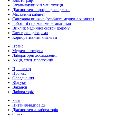
Еластографія
Загальноклінічні маніпуляції
Діагностичні профілі досліджень
Масажний кабінет
Санітарна книжка (особиста медична книжка)
Робота зі страховими компаніями
Виклик медичної сестри додому
Електрокардіограма
Корпоративним клієнтам
Прайс
Медичні послуги
Лабораторні дослідження
Акції, спец. пропозиції
Про центр
Про нас
Обладнання
Відгуки
Вакансії
Лабораторія
Блог
Питання-відповідь
Діагностична лабораторія
Статті