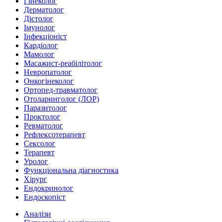
Гінеколог
Дерматолог
Дієтолог
Імунолог
Інфекціоніст
Кардіолог
Мамолог
Масажист-реабілітолог
Невропатолог
Онкогінеколог
Ортопед-травматолог
Отоларинголог (ЛОР)
Паразитолог
Проктолог
Ревматолог
Рефлексотерапевт
Сексолог
Терапевт
Уролог
Функціональна діагностика
Хірург
Ендокринолог
Ендоскопіст
Аналізи