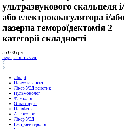
ультразвукового скальпеля і/
або електрокоагулятора і/або
лазерна гемороїдектомія 2
категорії складності
35 000 грн
передзвоніть мені
Лікарі
Психотерапевт
Лікар УЗД генетик
Пульмонолог
Флеболог
Онкохірург
Психіатр
Алерголог
Лікар УЗД
Гастроентеролог