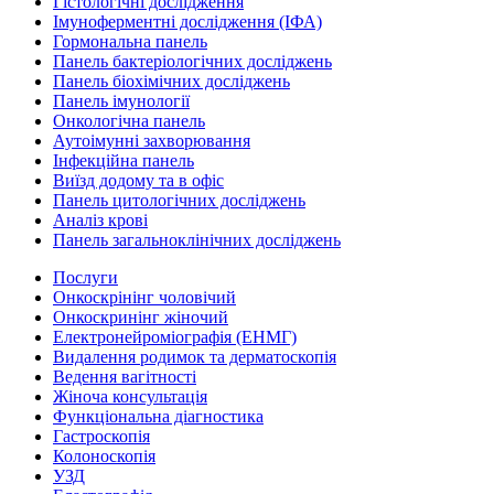
Гістологічні дослідження
Імуноферментні дослідження (ІФА)
Гормональна панель
Панель бактеріологічних досліджень
Панель біохімічних досліджень
Панель імунології
Онкологічна панель
Аутоімунні захворювання
Інфекційна панель
Виїзд додому та в офіс
Панель цитологічних досліджень
Аналіз крові
Панель загальноклінічних досліджень
Послуги
Онкоскрінінг чоловічий
Онкоскринінг жіночий
Електронейроміографія (ЕНМГ)
Видалення родимок та дерматоскопія
Ведення вагітності
Жіноча консультація
Функціональна діагностика
Гастроскопія
Колоноскопія
УЗД