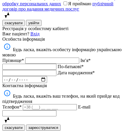
обробку персональних даних
Я приймаю
публічний
договір про надання медичних послуг
скасувати
увійти
Реєстрація у особистому кабінеті
Вже паціент?
Вхід
Особиста інформація
Будь ласка, вкажіть особисту інформацію українською
мовою
Прізвище*
Імʼя*
По-батькові*
Дата народження*
Контактна інформація
Будь ласка, вкажіть ваш телефон, на який прийде код
підтвердження
Телефон*
E-mail
скасувати
зареєструватися