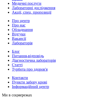
Медичні послуги
Лабораторні дослідження
Акції, спец. пропозиції
Про центр
Про нас
Обладнання
Відгуки
Вакансії
Лабораторія
Блог
Питання-відповідь
Діагностична лабораторія
Статті
Турбота про здоров'я
Контакти
Пункти забору крові
Інформаційний центр
Ми в соцмережах