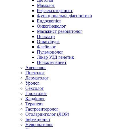
Дієтолог
Мамолог
Рефлексотерапевт
Функціональна діагностика
Ендоскопіст
Онкогінеколог
Масажист-реабілітолог
Психіатр
Онкохірург
Флеболог
Пульмонолог
Лікар УЗД генетик
Психотерапевт
Алерголог
Гінеколог
Дерматолог
Уролог
Сексолог
Проктолог
Кардіолог
Терапевт
Гастроентеролог
Отоларинголог (ЛОР)
Інфекціоніст
Невропатолог