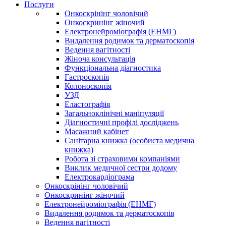
Послуги
Онкоскрінінг чоловічий
Онкоскринінг жіночий
Електронейроміографія (ЕНМГ)
Видалення родимок та дерматоскопія
Ведення вагітності
Жіноча консультація
Функціональна діагностика
Гастроскопія
Колоноскопія
УЗД
Еластографія
Загальноклінічні маніпуляції
Діагностичні профілі досліджень
Масажний кабінет
Санітарна книжка (особиста медична
книжка)
Робота зі страховими компаніями
Виклик медичної сестри додому
Електрокардіограма
Онкоскрінінг чоловічий
Онкоскринінг жіночий
Електронейроміографія (ЕНМГ)
Видалення родимок та дерматоскопія
Ведення вагітності