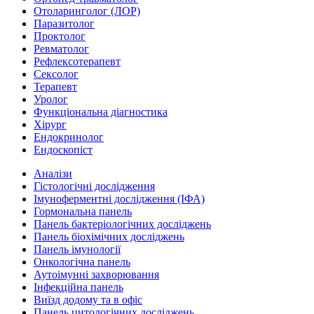
Отоларинголог (ЛОР)
Паразитолог
Проктолог
Ревматолог
Рефлексотерапевт
Сексолог
Терапевт
Уролог
Функціональна діагностика
Хірург
Ендокринолог
Ендоскопіст
Аналізи
Гістологічні дослідження
Імуноферментні дослідження (ІФА)
Гормональна панель
Панель бактеріологічних досліджень
Панель біохімічних досліджень
Панель імунології
Онкологічна панель
Аутоімунні захворювання
Інфекційна панель
Виїзд додому та в офіс
Панель цитологічних досліджень