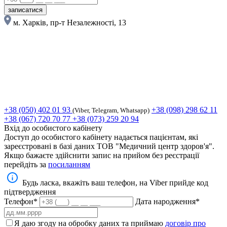
записатися
м. Харків, пр-т Незалежності, 13
+38 (050) 402 01 93
+38 (098) 298 62 11
(Viber, Telegram, Whatsapp)
+38 (067) 720 70 77
+38 (073) 259 20 94
Вхід до особистого кабінету
Доступ до особистого кабінету надається пацієнтам, які
зареєстровані в базі даних ТОВ "Медичний центр здоров'я".
Якщо бажаєте здійснити запис на прийом без реєстрації
перейдіть за
посиланням
Будь ласка, вкажіть ваш телефон, на Viber прийде код
підтвердження
Телефон*
Дата народження*
Я даю згоду на обробку даних та приймаю
договір про