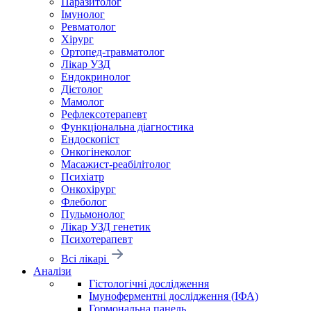
Паразитолог
Імунолог
Ревматолог
Хірург
Ортопед-травматолог
Лікар УЗД
Ендокринолог
Дієтолог
Мамолог
Рефлексотерапевт
Функціональна діагностика
Ендоскопіст
Онкогінеколог
Масажист-реабілітолог
Психіатр
Онкохірург
Флеболог
Пульмонолог
Лікар УЗД генетик
Психотерапевт
Всі лікарі
Аналізи
Гістологічні дослідження
Імуноферментні дослідження (ІФА)
Гормональна панель