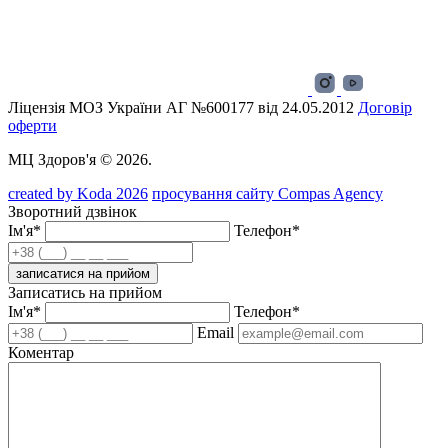
Ліцензія МОЗ України АГ №600177 від 24.05.2012
Договір
оферти
МЦ Здоров'я © 2026.
created by Koda 2026
просування сайту Compas Agency
Зворотний дзвінок
Ім'я*
Телефон*
записатися на прийом
Записатись на прийом
Ім'я*
Телефон*
Email
Коментар