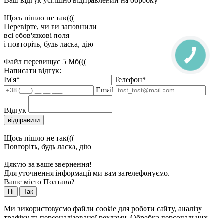
Ваш відгук успішно відправлений на обробку
Щось пішло не так(((
Перевірте, чи ви заповнили
всі обов'язкові поля
і повторіть, будь ласка, дію
Файл перевищує 5 Мб(((
Написати відгук:
Ім'я*
Телефон*
Email
Відгук
відправити
Щось пішло не так(((
Повторіть, будь ласка, дію
Дякую за ваше звернення!
Для уточнення інформації ми вам зателефонуємо.
Ваше місто Полтава?
Ні
Так
Ми використовуємо файли cookie для роботи сайту, аналізу
трафіку та персоналізованої реклами. Обробка персональних