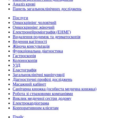
Аналіз крові
Панель загальноклінічних досліджень
Послуги
Онкоскрінінг чоловічий
Онкоскринінг жіночий
Електронейроміографія (ЕНМГ)
Видалення родимок та дерматоскопія
Ведення вагітності
Жіноча консультація
Функціональна діагностика
Гастроскопія
Колоноскопія
УЗД
Еластографія
Загальноклінічні маніпуляції
Діагностичні профілі досліджень
Масажний кабінет
Санітарна книжка (особиста медична книжка)
Робота зі страховими компаніями
Виклик медичної сестри додому
Електрокардіограма
Корпоративним клієнтам
Прайс