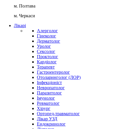
м. Полтава
м. Черкаси
Лікарі
Алерголог
Гінеколог
Дерматолог
Уролог
Сексолог
Проктолог
Кардіолог
Терапевт
Гастроентеролог
Отоларинголог (ЛОР)
Інфекціоніст
Невропатолог
Паразитолог
Імунолог
Ревматолог
Хірург
Ортопед-травматолог
Лікар УЗД
Ендокринолог