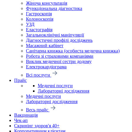
Жіноча консультація
Функціональна діагностика
Гастроскопія
Колоноскопія
УЗД
Еластографія
Загальноклінічні маніпуляції
Діагностичні профілі досліджень
Масажний кабінет
Санітарна книжка (особиста медична книжка)
Робота зі страховими компаніями
Виклик медичної сестри додому
Електрокардіограма
Всі послуги
Прайс
Медичні послуги
Лабораторні дослідження
Медичні послуги
Лабораторні дослідження
Весь прайс
Вакцинація
Чек-ап
Скринінг здоров'я 40+
Корпоративним клієнтам