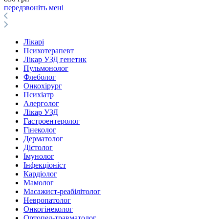
передзвоніть мені
Лікарі
Психотерапевт
Лікар УЗД генетик
Пульмонолог
Флеболог
Онкохірург
Психіатр
Алерголог
Лікар УЗД
Гастроентеролог
Гінеколог
Дерматолог
Дієтолог
Імунолог
Інфекціоніст
Кардіолог
Мамолог
Масажист-реабілітолог
Невропатолог
Онкогінеколог
Ортопед-травматолог