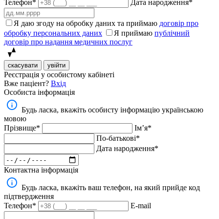
Телефон*
Дата народження*
Я даю згоду на обробку даних та приймаю
договір про
обробку персональних даних
Я приймаю
публічний
договір про надання медичних послуг
скасувати
увійти
Реєстрація у особистому кабінеті
Вже паціент?
Вхід
Особиста інформація
Будь ласка, вкажіть особисту інформацію українською
мовою
Прізвище*
Імʼя*
По-батькові*
Дата народження*
Контактна інформація
Будь ласка, вкажіть ваш телефон, на який прийде код
підтвердження
Телефон*
E-mail