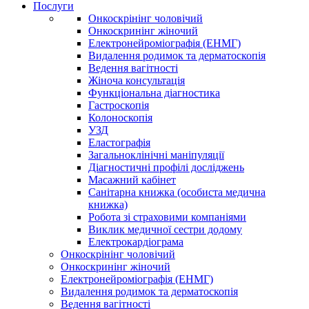
Послуги
Онкоскрінінг чоловічий
Онкоскринінг жіночий
Електронейроміографія (ЕНМГ)
Видалення родимок та дерматоскопія
Ведення вагітності
Жіноча консультація
Функціональна діагностика
Гастроскопія
Колоноскопія
УЗД
Еластографія
Загальноклінічні маніпуляції
Діагностичні профілі досліджень
Масажний кабінет
Санітарна книжка (особиста медична
книжка)
Робота зі страховими компаніями
Виклик медичної сестри додому
Електрокардіограма
Онкоскрінінг чоловічий
Онкоскринінг жіночий
Електронейроміографія (ЕНМГ)
Видалення родимок та дерматоскопія
Ведення вагітності