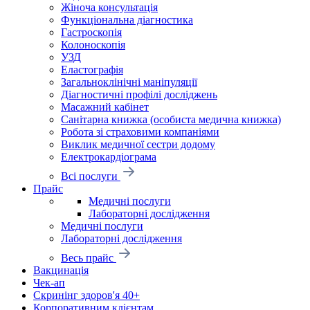
Жіноча консультація
Функціональна діагностика
Гастроскопія
Колоноскопія
УЗД
Еластографія
Загальноклінічні маніпуляції
Діагностичні профілі досліджень
Масажний кабінет
Санітарна книжка (особиста медична книжка)
Робота зі страховими компаніями
Виклик медичної сестри додому
Електрокардіограма
Всі послуги
Прайс
Медичні послуги
Лабораторні дослідження
Медичні послуги
Лабораторні дослідження
Весь прайс
Вакцинація
Чек-ап
Скринінг здоров'я 40+
Корпоративним клієнтам