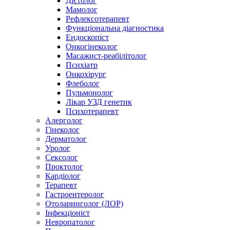
Дієтолог
Мамолог
Рефлексотерапевт
Функціональна діагностика
Ендоскопіст
Онкогінеколог
Масажист-реабілітолог
Психіатр
Онкохірург
Флеболог
Пульмонолог
Лікар УЗД генетик
Психотерапевт
Алерголог
Гінеколог
Дерматолог
Уролог
Сексолог
Проктолог
Кардіолог
Терапевт
Гастроентеролог
Отоларинголог (ЛОР)
Інфекціоніст
Невропатолог