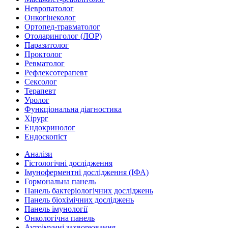
Невропатолог
Онкогінеколог
Ортопед-травматолог
Отоларинголог (ЛОР)
Паразитолог
Проктолог
Ревматолог
Рефлексотерапевт
Сексолог
Терапевт
Уролог
Функціональна діагностика
Хірург
Ендокринолог
Ендоскопіст
Аналізи
Гістологічні дослідження
Імуноферментні дослідження (ІФА)
Гормональна панель
Панель бактеріологічних досліджень
Панель біохімічних досліджень
Панель імунології
Онкологічна панель
Аутоімунні захворювання