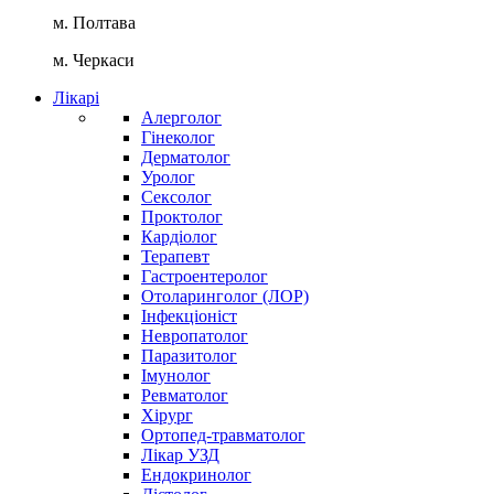
м. Полтава
м. Черкаси
Лікарі
Алерголог
Гінеколог
Дерматолог
Уролог
Сексолог
Проктолог
Кардіолог
Терапевт
Гастроентеролог
Отоларинголог (ЛОР)
Інфекціоніст
Невропатолог
Паразитолог
Імунолог
Ревматолог
Хірург
Ортопед-травматолог
Лікар УЗД
Ендокринолог