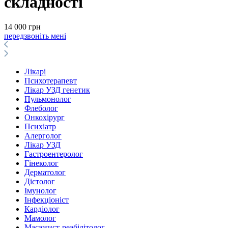
складності
14 000 грн
передзвоніть мені
Лікарі
Психотерапевт
Лікар УЗД генетик
Пульмонолог
Флеболог
Онкохірург
Психіатр
Алерголог
Лікар УЗД
Гастроентеролог
Гінеколог
Дерматолог
Дієтолог
Імунолог
Інфекціоніст
Кардіолог
Мамолог
Масажист-реабілітолог