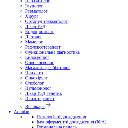
Паразитолог
Імунолог
Ревматолог
Хірург
Ортопед-травматолог
Лікар УЗД
Ендокринолог
Дієтолог
Мамолог
Рефлексотерапевт
Функціональна діагностика
Ендоскопіст
Онкогінеколог
Масажист-реабілітолог
Психіатр
Онкохірург
Флеболог
Пульмонолог
Лікар УЗД генетик
Психотерапевт
Всі лікарі
Аналізи
Гістологічні дослідження
Імуноферментні дослідження (ІФА)
Гормональна панель