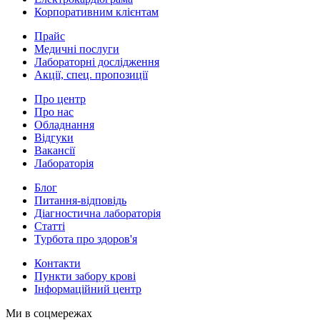
Корпоративним клієнтам
Прайс
Медичні послуги
Лабораторні дослідження
Акції, спец. пропозиції
Про центр
Про нас
Обладнання
Відгуки
Вакансії
Лабораторія
Блог
Питання-відповідь
Діагностична лабораторія
Статті
Турбота про здоров'я
Контакти
Пункти забору крові
Інформаційний центр
Ми в соцмережах