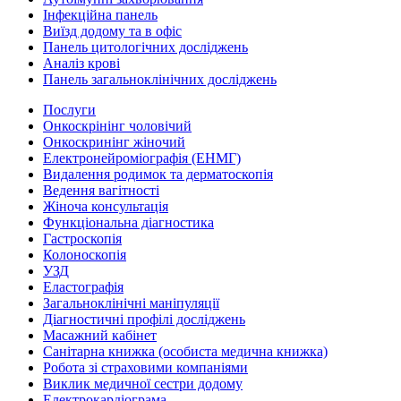
Інфекційна панель
Виїзд додому та в офіс
Панель цитологічних досліджень
Аналіз крові
Панель загальноклінічних досліджень
Послуги
Онкоскрінінг чоловічий
Онкоскринінг жіночий
Електронейроміографія (ЕНМГ)
Видалення родимок та дерматоскопія
Ведення вагітності
Жіноча консультація
Функціональна діагностика
Гастроскопія
Колоноскопія
УЗД
Еластографія
Загальноклінічні маніпуляції
Діагностичні профілі досліджень
Масажний кабінет
Санітарна книжка (особиста медична книжка)
Робота зі страховими компаніями
Виклик медичної сестри додому
Електрокардіограма