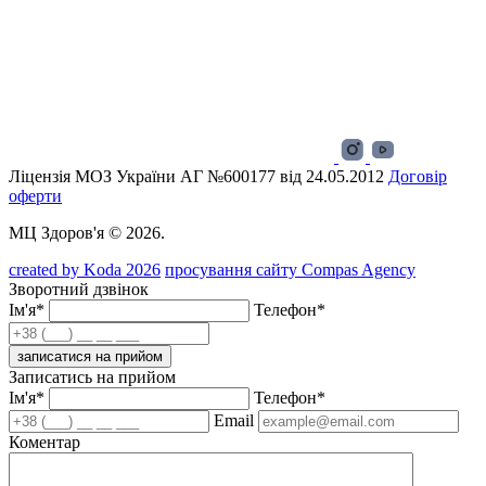
Ліцензія МОЗ України АГ №600177 від 24.05.2012
Договір
оферти
МЦ Здоров'я © 2026.
created by Koda 2026
просування сайту Compas Agency
Зворотний дзвінок
Ім'я*
Телефон*
записатися на прийом
Записатись на прийом
Ім'я*
Телефон*
Email
Коментар