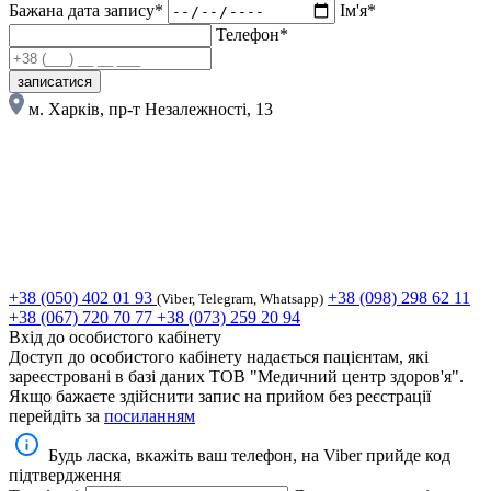
Бажана дата запису*
Ім'я*
Телефон*
записатися
м. Харків, пр-т Незалежності, 13
+38 (050) 402 01 93
+38 (098) 298 62 11
(Viber, Telegram, Whatsapp)
+38 (067) 720 70 77
+38 (073) 259 20 94
Вхід до особистого кабінету
Доступ до особистого кабінету надається пацієнтам, які
зареєстровані в базі даних ТОВ "Медичний центр здоров'я".
Якщо бажаєте здійснити запис на прийом без реєстрації
перейдіть за
посиланням
Будь ласка, вкажіть ваш телефон, на Viber прийде код
підтвердження