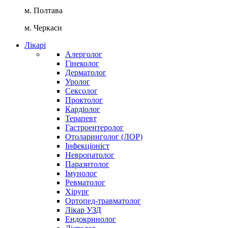
м. Полтава
м. Черкаси
Лікарі
Алерголог
Гінеколог
Дерматолог
Уролог
Сексолог
Проктолог
Кардіолог
Терапевт
Гастроентеролог
Отоларинголог (ЛОР)
Інфекціоніст
Невропатолог
Паразитолог
Імунолог
Ревматолог
Хірург
Ортопед-травматолог
Лікар УЗД
Ендокринолог