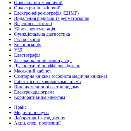
Онкоскрінінг чоловічий
Онкоскринінг жіночий
Електронейроміографія (ЕНМГ)
Видалення родимок та дерматоскопія
Ведення вагітності
Жіноча консультація
Функціональна діагностика
Гастроскопія
Колоноскопія
УЗД
Еластографія
Загальноклінічні маніпуляції
Діагностичні профілі досліджень
Масажний кабінет
Санітарна книжка (особиста медична книжка)
Робота зі страховими компаніями
Виклик медичної сестри додому
Електрокардіограма
Корпоративним клієнтам
Прайс
Медичні послуги
Лабораторні дослідження
Акції, спец. пропозиції