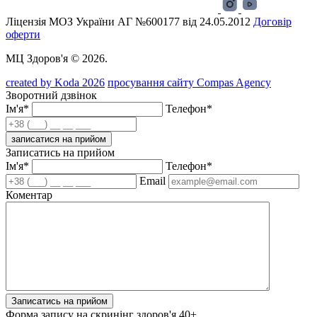
Ліцензія МОЗ України АГ №600177 від 24.05.2012
Договір
оферти
МЦ Здоров'я © 2026.
created by Koda 2026
просування сайту Compas Agency
Зворотний дзвінок
Ім'я*
Телефон*
записатися на прийом
Записатись на прийом
Ім'я*
Телефон*
Email
Коментар
Записатись на прийом
Форма запису на скринінг здоров'я 40+