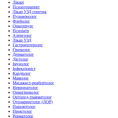
Лікарі
Психотерапевт
Лікар УЗД генетик
Пульмонолог
Флеболог
Онкохірург
Психіатр
Алерголог
Лікар УЗД
Гастроентеролог
Гінеколог
Дерматолог
Дієтолог
Імунолог
Інфекціоніст
Кардіолог
Мамолог
Масажист-реабілітолог
Невропатолог
Онкогінеколог
Ортопед-травматолог
Отоларинголог (ЛОР)
Паразитолог
Проктолог
Ревматолог