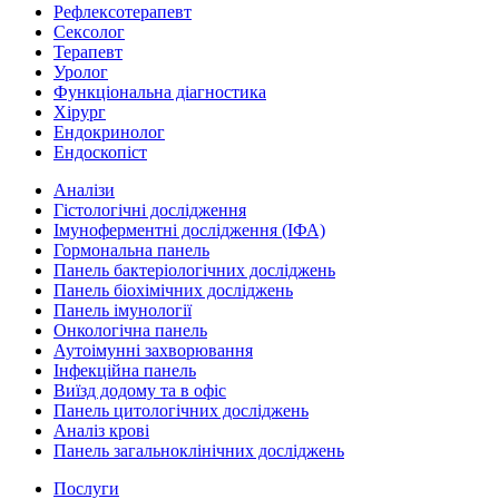
Рефлексотерапевт
Сексолог
Терапевт
Уролог
Функціональна діагностика
Хірург
Ендокринолог
Ендоскопіст
Аналізи
Гістологічні дослідження
Імуноферментні дослідження (ІФА)
Гормональна панель
Панель бактеріологічних досліджень
Панель біохімічних досліджень
Панель імунології
Онкологічна панель
Аутоімунні захворювання
Інфекційна панель
Виїзд додому та в офіс
Панель цитологічних досліджень
Аналіз крові
Панель загальноклінічних досліджень
Послуги