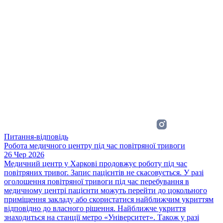
Питання-відповідь
Робота медичного центру під час повітряної тривоги
26 Чер 2026
Медичний центр у Харкові продовжує роботу під час
повітряних тривог. Запис пацієнтів не скасовується. У разі
оголошення повітряної тривоги під час перебування в
медичному центрі пацієнти можуть перейти до цокольного
приміщення закладу або скористатися найближчим укриттям
відповідно до власного рішення. Найближче укриття
знаходиться на станції метро «Університет». Також у разі