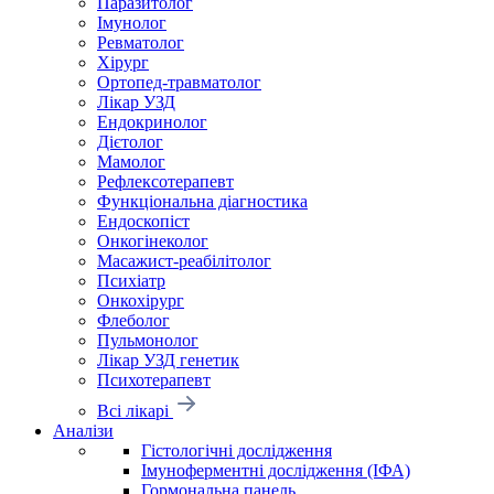
Паразитолог
Імунолог
Ревматолог
Хірург
Ортопед-травматолог
Лікар УЗД
Ендокринолог
Дієтолог
Мамолог
Рефлексотерапевт
Функціональна діагностика
Ендоскопіст
Онкогінеколог
Масажист-реабілітолог
Психіатр
Онкохірург
Флеболог
Пульмонолог
Лікар УЗД генетик
Психотерапевт
Всі лікарі
Аналізи
Гістологічні дослідження
Імуноферментні дослідження (ІФА)
Гормональна панель