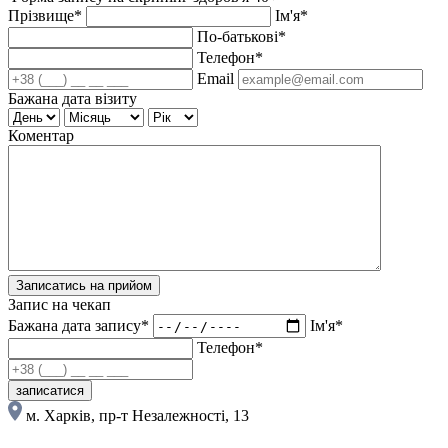
Прізвище*
Ім'я*
По-батькові*
Телефон*
Email
Бажана дата візиту
Коментар
Записатись на прийом
Запис на чекап
Бажана дата запису*
Ім'я*
Телефон*
записатися
м. Харків, пр-т Незалежності, 13