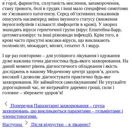
в горлі, фарингіти, сплутаність мислення, запаморочення,
стану тривоги, болі в грудях і інші мало специфічні симптоми
не з’ясованого патогенезу. Серед об’єктивних показників
описують насамперед зміни імунного статусу (зниження
імуноглобулінів і кількості лімфоцитів в крові). У хворих
знаходять віруси герпетичної групи (вірус Епштейна-Барр,
цитомегаловірус та інші різновиди інфекції). Крім того, в
крові часто присутні коксаки-віруси, що викликають
поліомієліт, міокардит, міозит, гепатит А і ящур.
І ще раз повторимо – для успішного лікування і одужання
дуже важлива точна діагностика будь-якого захворювання. На
даний момент рівень діагностичного обладнання і якість
досліджень в нашому Медичному центрі здоров’я, досить
високий і дозволяє діагностувати практично будь-яке
захворювання. Не займайтеся самолікуванням! Не упускайте
дорогоцінний час, не витрачайте даремно гроші, сили і
головне – збережете здоров’я!
Попередня
Паразитарні захворювання – група
захворювань, що викликаються паразитами – гельмінтами і
членистоногими.
Наступна
Після відпустки – в лікарню?