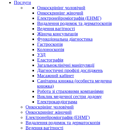
Послуги
Онкоскрінінг чоловічий
Онкоскринінг жіночий
Електронейроміографія (ЕНМГ)
Видалення родимок та дерматоскопія
Ведення вагітності
Жіноча консультація
Функціональна діагностика
Гастроскопія
Колоноскопія
УЗД
Еластографія
Загальноклінічні маніпуляції
Діагностичні профілі досліджень
Масажний кабінет
Санітарна книжка (особиста медична
книжка)
Робота зі страховими компаніями
Виклик медичної сестри додому
Електрокардіограма
Онкоскрінінг чоловічий
Онкоскринінг жіночий
Електронейроміографія (ЕНМГ)
Видалення родимок та дерматоскопія
Ведення вагітності