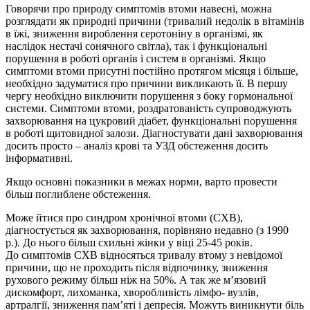
Говорячи про природу симптомів втоми навесні, можна
розглядати як природні причини (тривалий недолік в вітамінів
в їжі, зниження вироблення серотоніну в організмі, як
наслідок нестачі сонячного світла), так і функціональні
порушення в роботі органів і систем в організмі. Якщо
симптоми втоми присутні постійно протягом місяця і більше,
необхідно задуматися про причини викликають її. В першу
чергу необхідно виключити порушення з боку гормональної
системи. Симптоми втоми, роздратованість супроводжують
захворювання на цукровий діабет, функціональні порушення
в роботі щитовидної залози. Діагностувати дані захворювання
досить просто – аналіз крові та УЗД обстеження досить
інформативні.
Якщо основні показники в межах норми, варто провести
більш поглиблене обстеження.
Може йтися про синдром хронічної втоми (СХВ),
діагностується як захворювання, порівняно недавно (з 1990
р.). До нього більш схильні жінки у віці 25-45 років.
До симптомів СХВ відносяться тривалу втому з невідомої
причини, що не проходить після відпочинку, зниження
рухового режиму більш ніж на 50%. А так же м’язовий
дискомфорт, лихоманка, хворобливість лімфо- вузлів,
артралгії, зниження пам’яті і депресія. Можуть виникнути біль