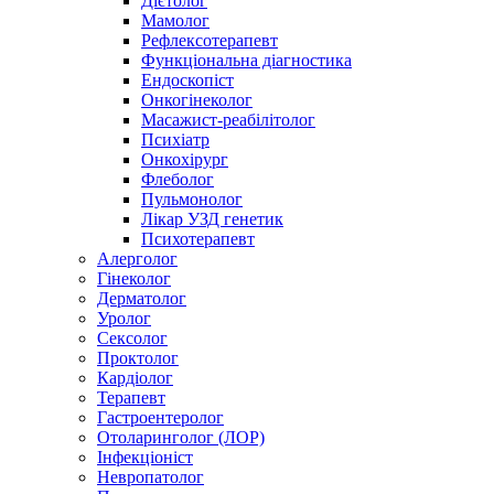
Дієтолог
Мамолог
Рефлексотерапевт
Функціональна діагностика
Ендоскопіст
Онкогінеколог
Масажист-реабілітолог
Психіатр
Онкохірург
Флеболог
Пульмонолог
Лікар УЗД генетик
Психотерапевт
Алерголог
Гінеколог
Дерматолог
Уролог
Сексолог
Проктолог
Кардіолог
Терапевт
Гастроентеролог
Отоларинголог (ЛОР)
Інфекціоніст
Невропатолог