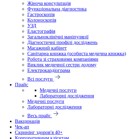
Жіноча консультація
Функціональна діагностика
Гастроскопія
Колоноскопія
УЗД
Еластографія
Загальноклінічні маніпуляції
Діагностичні профілі досліджень
Масажний кабінет
Санітарна книжка (особиста медична книжка)
Робота зі страховими компаніями
Виклик медичної сестри додому
Електрокардіограма
Всі послуги
Прайс
Медичні послуги
Лабораторні дослідження
Медичні послуги
Лабораторні дослідження
Весь прайс
Вакцинація
Чек-ап
Скринінг здоров'я 40+
Корпоративним клієнтам