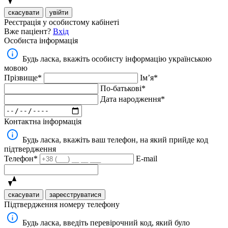
скасувати
увійти
Реєстрація у особистому кабінеті
Вже паціент?
Вхід
Особиста інформація
Будь ласка, вкажіть особисту інформацію українською
мовою
Прізвище*
Імʼя*
По-батькові*
Дата народження*
Контактна інформація
Будь ласка, вкажіть ваш телефон, на який прийде код
підтвердження
Телефон*
E-mail
скасувати
зареєструватися
Підтвердження номеру телефону
Будь ласка, введіть перевірочний код, який було