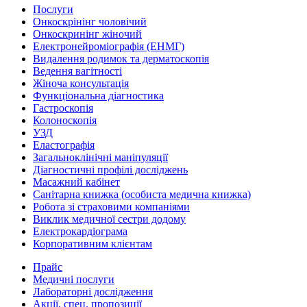
Послуги
Онкоскрінінг чоловічий
Онкоскринінг жіночий
Електронейроміографія (ЕНМГ)
Видалення родимок та дерматоскопія
Ведення вагітності
Жіноча консультація
Функціональна діагностика
Гастроскопія
Колоноскопія
УЗД
Еластографія
Загальноклінічні маніпуляції
Діагностичні профілі досліджень
Масажний кабінет
Санітарна книжка (особиста медична книжка)
Робота зі страховими компаніями
Виклик медичної сестри додому
Електрокардіограма
Корпоративним клієнтам
Прайс
Медичні послуги
Лабораторні дослідження
Акції, спец. пропозиції