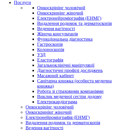
Послуги
Онкоскрінінг чоловічий
Онкоскринінг жіночий
Електронейроміографія (ЕНМГ)
Видалення родимок та дерматоскопія
Ведення вагітності
Жіноча консультація
Функціональна діагностика
Гастроскопія
Колоноскопія
УЗД
Еластографія
Загальноклінічні маніпуляції
Діагностичні профілі досліджень
Масажний кабінет
Санітарна книжка (особиста медична
книжка)
Робота зі страховими компаніями
Виклик медичної сестри додому
Електрокардіограма
Онкоскрінінг чоловічий
Онкоскринінг жіночий
Електронейроміографія (ЕНМГ)
Видалення родимок та дерматоскопія
Ведення вагітності