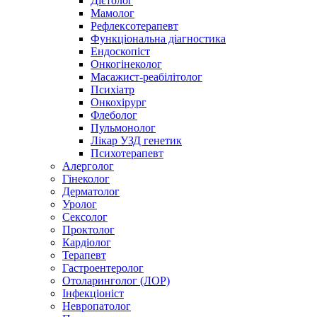
Дієтолог
Мамолог
Рефлексотерапевт
Функціональна діагностика
Ендоскопіст
Онкогінеколог
Масажист-реабілітолог
Психіатр
Онкохірург
Флеболог
Пульмонолог
Лікар УЗД генетик
Психотерапевт
Алерголог
Гінеколог
Дерматолог
Уролог
Сексолог
Проктолог
Кардіолог
Терапевт
Гастроентеролог
Отоларинголог (ЛОР)
Інфекціоніст
Невропатолог