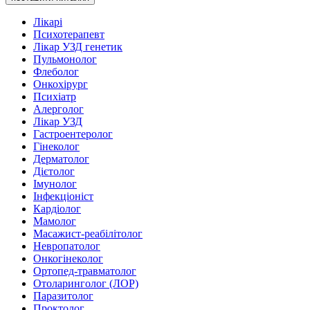
Лікарі
Психотерапевт
Лікар УЗД генетик
Пульмонолог
Флеболог
Онкохірург
Психіатр
Алерголог
Лікар УЗД
Гастроентеролог
Гінеколог
Дерматолог
Дієтолог
Імунолог
Інфекціоніст
Кардіолог
Мамолог
Масажист-реабілітолог
Невропатолог
Онкогінеколог
Ортопед-травматолог
Отоларинголог (ЛОР)
Паразитолог
Проктолог