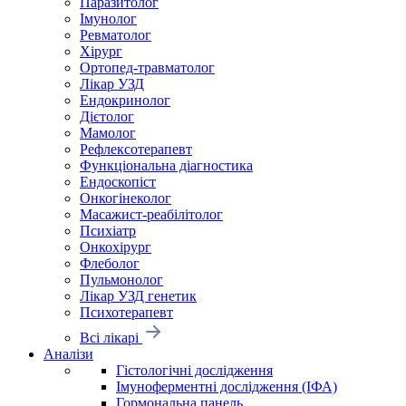
Паразитолог
Імунолог
Ревматолог
Хірург
Ортопед-травматолог
Лікар УЗД
Ендокринолог
Дієтолог
Мамолог
Рефлексотерапевт
Функціональна діагностика
Ендоскопіст
Онкогінеколог
Масажист-реабілітолог
Психіатр
Онкохірург
Флеболог
Пульмонолог
Лікар УЗД генетик
Психотерапевт
Всі лікарі
Аналізи
Гістологічні дослідження
Імуноферментні дослідження (ІФА)
Гормональна панель