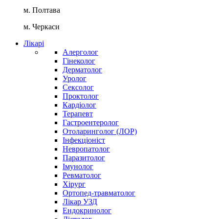
м. Полтава
м. Черкаси
Лікарі
Алерголог
Гінеколог
Дерматолог
Уролог
Сексолог
Проктолог
Кардіолог
Терапевт
Гастроентеролог
Отоларинголог (ЛОР)
Інфекціоніст
Невропатолог
Паразитолог
Імунолог
Ревматолог
Хірург
Ортопед-травматолог
Лікар УЗД
Ендокринолог