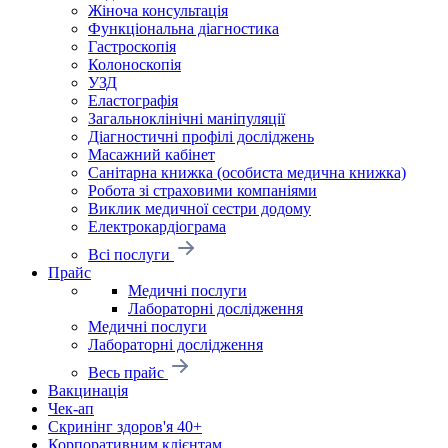
Жіноча консультація
Функціональна діагностика
Гастроскопія
Колоноскопія
УЗД
Еластографія
Загальноклінічні маніпуляції
Діагностичні профілі досліджень
Масажний кабінет
Санітарна книжка (особиста медична книжка)
Робота зі страховими компаніями
Виклик медичної сестри додому
Електрокардіограма
Всі послуги
Прайс
Медичні послуги
Лабораторні дослідження
Медичні послуги
Лабораторні дослідження
Весь прайс
Вакцинація
Чек-ап
Скринінг здоров'я 40+
Корпоративним клієнтам