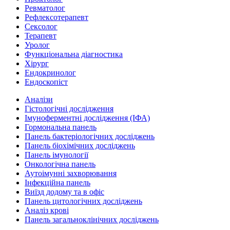
Ревматолог
Рефлексотерапевт
Сексолог
Терапевт
Уролог
Функціональна діагностика
Хірург
Ендокринолог
Ендоскопіст
Аналізи
Гістологічні дослідження
Імуноферментні дослідження (ІФА)
Гормональна панель
Панель бактеріологічних досліджень
Панель біохімічних досліджень
Панель імунології
Онкологічна панель
Аутоімунні захворювання
Інфекційна панель
Виїзд додому та в офіс
Панель цитологічних досліджень
Аналіз крові
Панель загальноклінічних досліджень