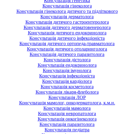
Консультація генетика
Консультація гінеколога
Консультація гінеколога дитячого та підліткового
Консультація дерматолога
Консультація дитячого гастроентеролога
Консультація дитячого дерматовенеролога
Консультація дитячого ендокринолога
Консультація дитячого інфекціоніста
Консультація дитячого ортопеда-травматолога
Консультація дитячого отоларинголога
Консультація дитячого паразитолога
Консультація дієтолога
Консультація ендокринолога
Консультація імунолога
Консультація інфекціоніста
Консультація кардіолога
Консультація косметолога
Консультація лікаря-флеболога
Консультація ЛОР
Консультація мамолог, онкодерматолога, к.м.н.
Консультація мамолога
Консультація невропатолога
Консультація онкогінеколога
Консультація паразитолога
Консультація педіатра