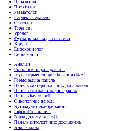
Паразитолог
Проктолог
Ревматолог
Рефлексотерапевт
Сексолог
Терапевт
Уролог
Функціональна діагностика
Хірург
Ендокринолог
Ендоскопіст
Аналізи
Гістологічні дослідження
Імуноферментні дослідження (ІФА)
Гормональна панель
Панель бактеріологічних досліджень
Панель біохімічних досліджень
Панель імунології
Онкологічна панель
Аутоімунні захворювання
Інфекційна панель
Виїзд додому та в офіс
Панель цитологічних досліджень
Аналіз крові