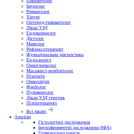
Паразитолог
Імунолог
Ревматолог
Хірург
Ортопед-травматолог
Лікар УЗД
Ендокринолог
Дієтолог
Мамолог
Рефлексотерапевт
Функціональна діагностика
Ендоскопіст
Онкогінеколог
Масажист-реабілітолог
Психіатр
Онкохірург
Флеболог
Пульмонолог
Лікар УЗД генетик
Психотерапевт
Всі лікарі
Аналізи
Гістологічні дослідження
Імуноферментні дослідження (ІФА)
Гормональна панель