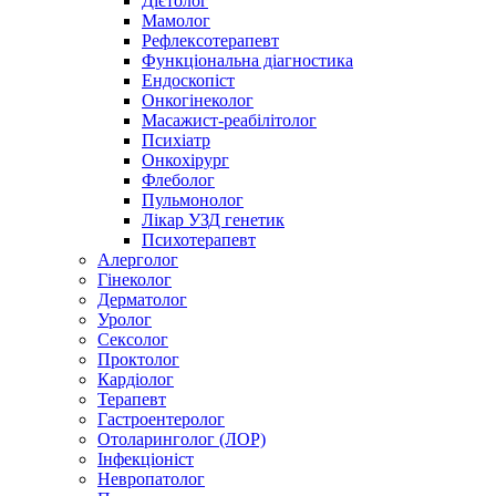
Дієтолог
Мамолог
Рефлексотерапевт
Функціональна діагностика
Ендоскопіст
Онкогінеколог
Масажист-реабілітолог
Психіатр
Онкохірург
Флеболог
Пульмонолог
Лікар УЗД генетик
Психотерапевт
Алерголог
Гінеколог
Дерматолог
Уролог
Сексолог
Проктолог
Кардіолог
Терапевт
Гастроентеролог
Отоларинголог (ЛОР)
Інфекціоніст
Невропатолог