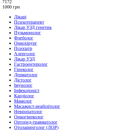
7172
1000 грн
Лікарі
Психотерапевт
Лікар УЗД генетик
Пульмонолог
Флеболог
Онкохірург
Психіатр
Алерголог
Лікар УЗД
Гастроентеролог
Гінеколог
Дерматолог
Дієтолог
Імунолог
Інфекціоніст
Кардіолог
Мамолог
Масажист-реабілітолог
Невропатолог
Онкогінеколог
Ортопед-травматолог
Отоларинголог (ЛОР)