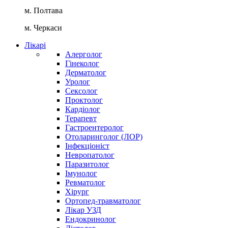
м. Полтава
м. Черкаси
Лікарі
Алерголог
Гінеколог
Дерматолог
Уролог
Сексолог
Проктолог
Кардіолог
Терапевт
Гастроентеролог
Отоларинголог (ЛОР)
Інфекціоніст
Невропатолог
Паразитолог
Імунолог
Ревматолог
Хірург
Ортопед-травматолог
Лікар УЗД
Ендокринолог