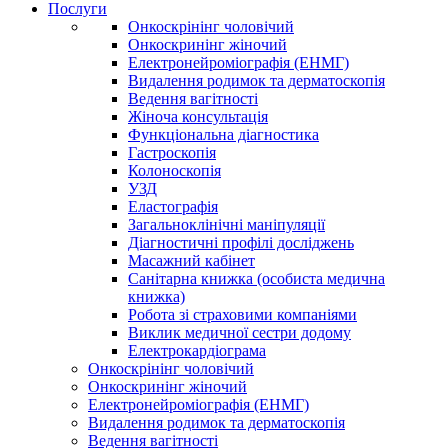
Послуги
Онкоскрінінг чоловічий
Онкоскринінг жіночий
Електронейроміографія (ЕНМГ)
Видалення родимок та дерматоскопія
Ведення вагітності
Жіноча консультація
Функціональна діагностика
Гастроскопія
Колоноскопія
УЗД
Еластографія
Загальноклінічні маніпуляції
Діагностичні профілі досліджень
Масажний кабінет
Санітарна книжка (особиста медична
книжка)
Робота зі страховими компаніями
Виклик медичної сестри додому
Електрокардіограма
Онкоскрінінг чоловічий
Онкоскринінг жіночий
Електронейроміографія (ЕНМГ)
Видалення родимок та дерматоскопія
Ведення вагітності