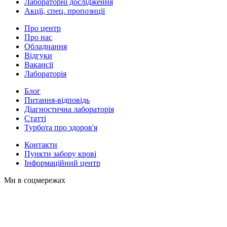
Лабораторні дослідження
Акції, спец. пропозиції
Про центр
Про нас
Обладнання
Відгуки
Вакансії
Лабораторія
Блог
Питання-відповідь
Діагностична лабораторія
Статті
Турбота про здоров'я
Контакти
Пункти забору крові
Інформаційний центр
Ми в соцмережах