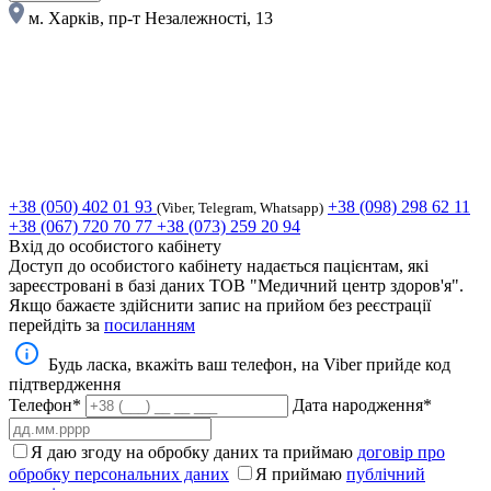
м. Харків, пр-т Незалежності, 13
+38 (050) 402 01 93
+38 (098) 298 62 11
(Viber, Telegram, Whatsapp)
+38 (067) 720 70 77
+38 (073) 259 20 94
Вхід до особистого кабінету
Доступ до особистого кабінету надається пацієнтам, які
зареєстровані в базі даних ТОВ "Медичний центр здоров'я".
Якщо бажаєте здійснити запис на прийом без реєстрації
перейдіть за
посиланням
Будь ласка, вкажіть ваш телефон, на Viber прийде код
підтвердження
Телефон*
Дата народження*
Я даю згоду на обробку даних та приймаю
договір про
обробку персональних даних
Я приймаю
публічний