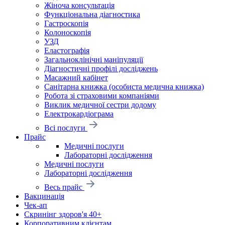
Жіноча консультація
Функціональна діагностика
Гастроскопія
Колоноскопія
УЗД
Еластографія
Загальноклінічні маніпуляції
Діагностичні профілі досліджень
Масажний кабінет
Санітарна книжка (особиста медична книжка)
Робота зі страховими компаніями
Виклик медичної сестри додому
Електрокардіограма
Всі послуги
Прайс
Медичні послуги
Лабораторні дослідження
Медичні послуги
Лабораторні дослідження
Весь прайс
Вакцинація
Чек-ап
Скринінг здоров'я 40+
Корпоративним клієнтам