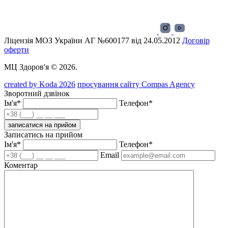
Ліцензія МОЗ України АГ №600177 від 24.05.2012
Договір
оферти
МЦ Здоров'я © 2026.
created by Koda 2026
просування сайту Compas Agency
Зворотний дзвінок
Ім'я*
Телефон*
записатися на прийом
Записатись на прийом
Ім'я*
Телефон*
Email
Коментар