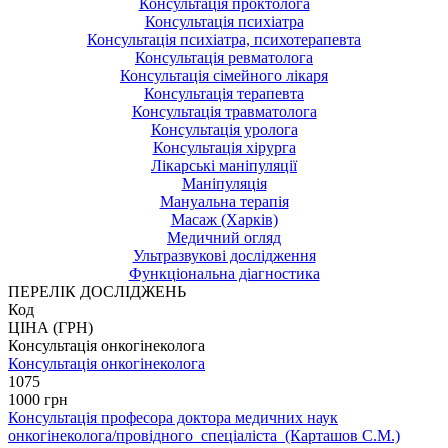
Консультація проктолога
Консультація психіатра
Консультація психіатра, психотерапевта
Консультація ревматолога
Консультація сімейного лікаря
Консультація терапевта
Консультація травматолога
Консультація уролога
Консультація хірурга
Лікарські маніпуляції
Маніпуляція
Мануальна терапія
Масаж (Харків)
Медичний огляд
Ультразвукові дослідження
Функціональна діагностика
ПЕРЕЛІК ДОСЛІДЖЕНЬ
Код
ЦІНА (ГРН)
Консультація онкогінеколога
Консультація онкогінеколога
1075
1000 грн
Консультація професора доктора медичних наук
онкогінеколога/провідного спеціаліста (Карташов С.М.)