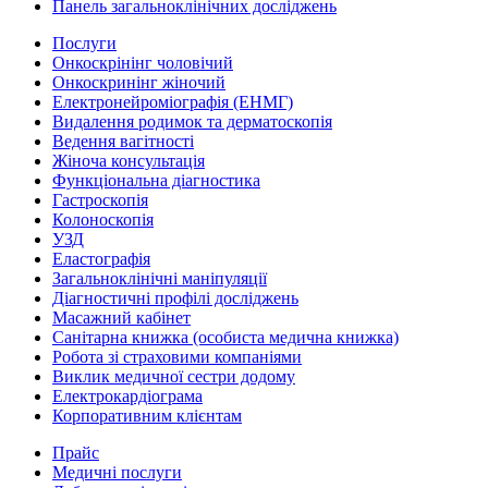
Панель загальноклінічних досліджень
Послуги
Онкоскрінінг чоловічий
Онкоскринінг жіночий
Електронейроміографія (ЕНМГ)
Видалення родимок та дерматоскопія
Ведення вагітності
Жіноча консультація
Функціональна діагностика
Гастроскопія
Колоноскопія
УЗД
Еластографія
Загальноклінічні маніпуляції
Діагностичні профілі досліджень
Масажний кабінет
Санітарна книжка (особиста медична книжка)
Робота зі страховими компаніями
Виклик медичної сестри додому
Електрокардіограма
Корпоративним клієнтам
Прайс
Медичні послуги