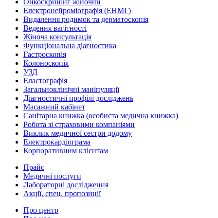
Онкоскринінг жіночий
Електронейроміографія (ЕНМГ)
Видалення родимок та дерматоскопія
Ведення вагітності
Жіноча консультація
Функціональна діагностика
Гастроскопія
Колоноскопія
УЗД
Еластографія
Загальноклінічні маніпуляції
Діагностичні профілі досліджень
Масажний кабінет
Санітарна книжка (особиста медична книжка)
Робота зі страховими компаніями
Виклик медичної сестри додому
Електрокардіограма
Корпоративним клієнтам
Прайс
Медичні послуги
Лабораторні дослідження
Акції, спец. пропозиції
Про центр