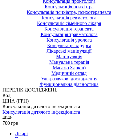
Консультація проктолога
Консультація психіатра
Консультація психіатра, психотерапевта
Консультація ревматолога
Консультація сімейного лікаря
Консультація терапевта
Консультація травматолога
Консультація уролога
Консультація хірурга
Лікарські маніпуляції
Маніпуляція
Мануальна терапія
Масаж (Харків)
Медичний огляд
Ультразвукові дослідження
Функціональна діагностика
ПЕРЕЛІК ДОСЛІДЖЕНЬ
Код
ЦІНА (ГРН)
Консультація дитячого інфекціоніста
Консультація дитячого інфекціоніста
4046
700 грн
Лікарі