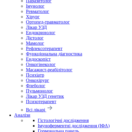
Паразитолог
Імунолог
Ревматолог
Хірург
Ортопед-травматолог
Лікар УЗД
Ендокринолог
Дієтолог
Мамолог
Рефлексотерапевт
Функціональна діагностика
Ендоскопіст
Онкогінеколог
Масажист-реабілітолог
Психіатр
Онкохірург
Флеболог
Пульмонолог
Лікар УЗД генетик
Психотерапевт
Всі лікарі
Аналізи
Гістологічні дослідження
Імуноферментні дослідження (ІФА)
Гормональна панель