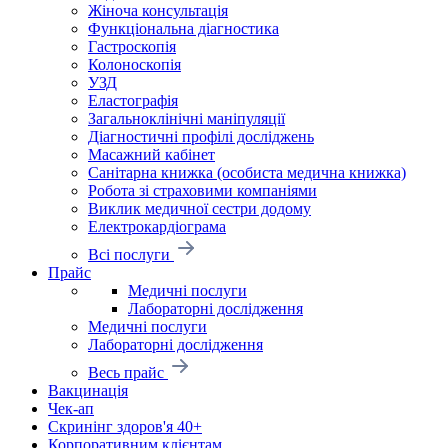
Жіноча консультація
Функціональна діагностика
Гастроскопія
Колоноскопія
УЗД
Еластографія
Загальноклінічні маніпуляції
Діагностичні профілі досліджень
Масажний кабінет
Санітарна книжка (особиста медична книжка)
Робота зі страховими компаніями
Виклик медичної сестри додому
Електрокардіограма
Всі послуги
Прайс
Медичні послуги
Лабораторні дослідження
Медичні послуги
Лабораторні дослідження
Весь прайс
Вакцинація
Чек-ап
Скринінг здоров'я 40+
Корпоративним клієнтам