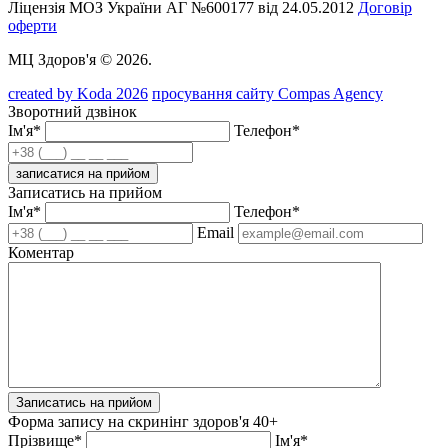
Ліцензія МОЗ України АГ №600177 від 24.05.2012
Договір
оферти
МЦ Здоров'я © 2026.
created by Koda 2026
просування сайту Compas Agency
Зворотний дзвінок
Ім'я*
Телефон*
записатися на прийом
Записатись на прийом
Ім'я*
Телефон*
Email
Коментар
Записатись на прийом
Форма запису на скринінг здоров'я 40+
Прізвище*
Ім'я*