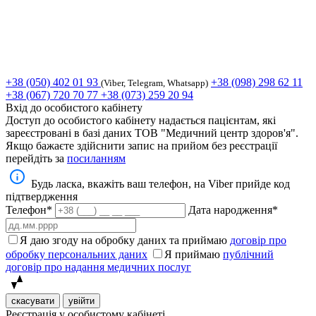
+38 (050) 402 01 93
+38 (098) 298 62 11
(Viber, Telegram, Whatsapp)
+38 (067) 720 70 77
+38 (073) 259 20 94
Вхід до особистого кабінету
Доступ до особистого кабінету надається пацієнтам, які
зареєстровані в базі даних ТОВ "Медичний центр здоров'я".
Якщо бажаєте здійснити запис на прийом без реєстрації
перейдіть за
посиланням
Будь ласка, вкажіть ваш телефон, на Viber прийде код
підтвердження
Телефон*
Дата народження*
Я даю згоду на обробку даних та приймаю
договір про
обробку персональних даних
Я приймаю
публічний
договір про надання медичних послуг
скасувати
увійти
Реєстрація у особистому кабінеті