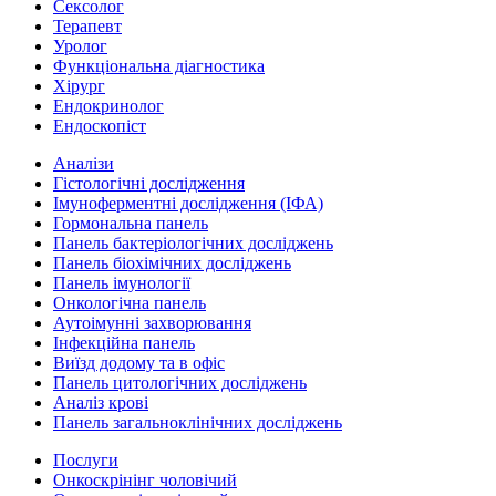
Сексолог
Терапевт
Уролог
Функціональна діагностика
Хірург
Ендокринолог
Ендоскопіст
Аналізи
Гістологічні дослідження
Імуноферментні дослідження (ІФА)
Гормональна панель
Панель бактеріологічних досліджень
Панель біохімічних досліджень
Панель імунології
Онкологічна панель
Аутоімунні захворювання
Інфекційна панель
Виїзд додому та в офіс
Панель цитологічних досліджень
Аналіз крові
Панель загальноклінічних досліджень
Послуги
Онкоскрінінг чоловічий