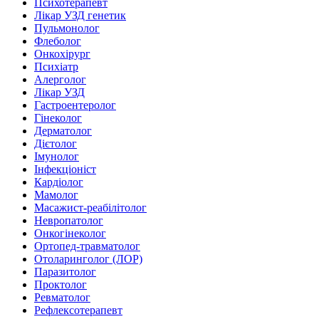
Психотерапевт
Лікар УЗД генетик
Пульмонолог
Флеболог
Онкохірург
Психіатр
Алерголог
Лікар УЗД
Гастроентеролог
Гінеколог
Дерматолог
Дієтолог
Імунолог
Інфекціоніст
Кардіолог
Мамолог
Масажист-реабілітолог
Невропатолог
Онкогінеколог
Ортопед-травматолог
Отоларинголог (ЛОР)
Паразитолог
Проктолог
Ревматолог
Рефлексотерапевт