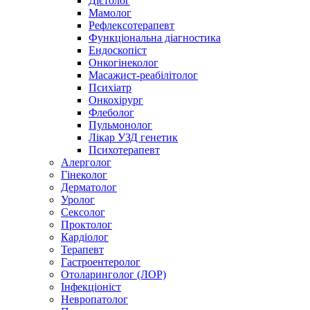
Дієтолог
Мамолог
Рефлексотерапевт
Функціональна діагностика
Ендоскопіст
Онкогінеколог
Масажист-реабілітолог
Психіатр
Онкохірург
Флеболог
Пульмонолог
Лікар УЗД генетик
Психотерапевт
Алерголог
Гінеколог
Дерматолог
Уролог
Сексолог
Проктолог
Кардіолог
Терапевт
Гастроентеролог
Отоларинголог (ЛОР)
Інфекціоніст
Невропатолог