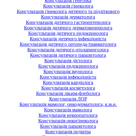
Консультація генетика
Консультація гінеколога
Консультація гінеколога дитячого та підліткового
Консультація дерматолога
Консультація дитячого гастроентеролога
Консультація дитячого дерматовенеролога
Консультація дитячого ендокринолога
Консультація дитячого інфекціоніста
Консультація дитячого ортопеда-травматолога
Консультація дитячого отоларинголога
Консультація дитячого паразитолога
Консультація дієтолога
Консультація ендокринолога
Консультація імунолога
Консультація інфекціоніста
Консультація кардіолога
Консультація косметолога
Консультація лікаря-флеболога
Консультація ЛОР
Консультація мамолог, онкодерматолога, к.м.н.
Консультація мамолога
Консультація невропатолога
Консультація онкогінеколога
Консультація паразитолога
Консультація педіатра