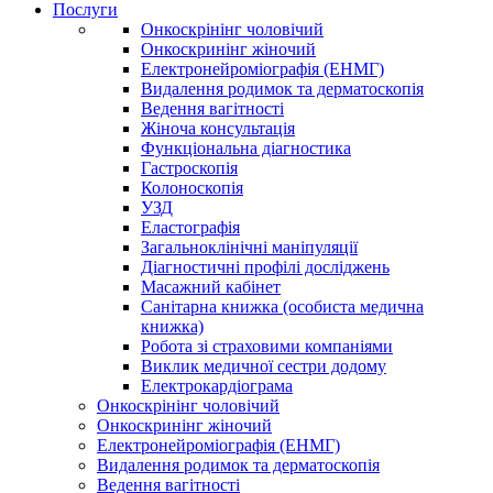
Послуги
Онкоскрінінг чоловічий
Онкоскринінг жіночий
Електронейроміографія (ЕНМГ)
Видалення родимок та дерматоскопія
Ведення вагітності
Жіноча консультація
Функціональна діагностика
Гастроскопія
Колоноскопія
УЗД
Еластографія
Загальноклінічні маніпуляції
Діагностичні профілі досліджень
Масажний кабінет
Санітарна книжка (особиста медична
книжка)
Робота зі страховими компаніями
Виклик медичної сестри додому
Електрокардіограма
Онкоскрінінг чоловічий
Онкоскринінг жіночий
Електронейроміографія (ЕНМГ)
Видалення родимок та дерматоскопія
Ведення вагітності