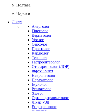
м. Полтава
м. Черкаси
Лікарі
Алерголог
Гінеколог
Дерматолог
Уролог
Сексолог
Проктолог
Кардіолог
Терапевт
Гастроентеролог
Отоларинголог (ЛОР)
Інфекціоніст
Невропатолог
Паразитолог
Імунолог
Ревматолог
Хірург
Ортопед-травматолог
Лікар УЗД
Ендокринолог